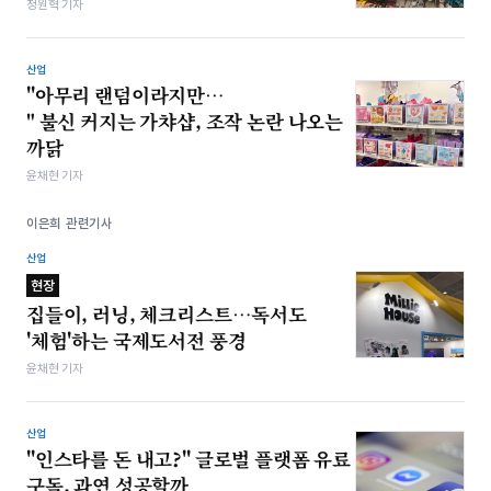
정원혁 기자
산업
"아무리 랜덤이라지만…
" 불신 커지는 가챠샵, 조작 논란 나오는
까닭
윤채현 기자
이은희 관련기사
산업
현장
집들이, 러닝, 체크리스트…독서도
'체험'하는 국제도서전 풍경
윤채현 기자
산업
"인스타를 돈 내고?" 글로벌 플랫폼 유료
구독, 과연 성공할까