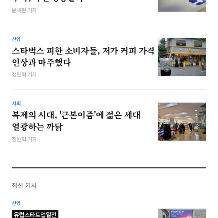
윤채현 기자
산업
스타벅스 피한 소비자들, 저가 커피 가격
인상과 마주했다
정원혁 기자
사회
복제의 시대, '근본이즘'에 젊은 세대
열광하는 까닭
정원혁 기자
최신 기사
산업
유럽스타트업열전