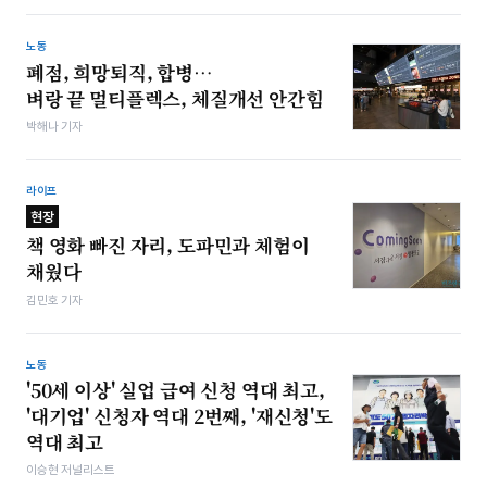
노동
폐점, 희망퇴직, 합병…
벼랑 끝 멀티플렉스, 체질개선 안간힘
박해나 기자
라이프
현장
책 영화 빠진 자리, 도파민과 체험이
채웠다
김민호 기자
노동
'50세 이상' 실업 급여 신청 역대 최고,
'대기업' 신청자 역대 2번째, '재신청'도
역대 최고
이승현 저널리스트