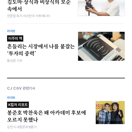
김도마-상식과 비상식의 모순
속에서
전준엽 화가·비즈한국 아트에디터
라이프
이주의 책
흔들리는 시장에서 나를 붙잡는
‘투자의 중력’
봉성창 기자
CJ CGV 관련기사
라이프
K컬처 리포트
봉준호 박찬욱은 왜 아카데미 후보에
오르지 못했나
김헌식 대중문화평론가