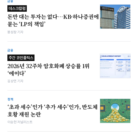
금융
데스크칼럼
돈만 대는 투자는 없다…KB·하나증권에
묻는 ‘LP의 책임’
봉성창 기자
금융
주간 코인플릭스
2026년 32주차 암호화폐 상승률 1위
‘에이다’
김상연 기자
정책
‘초과 세수’인가 ‘추가 세수’인가, 반도체
호황 재원 논란
이승현 저널리스트