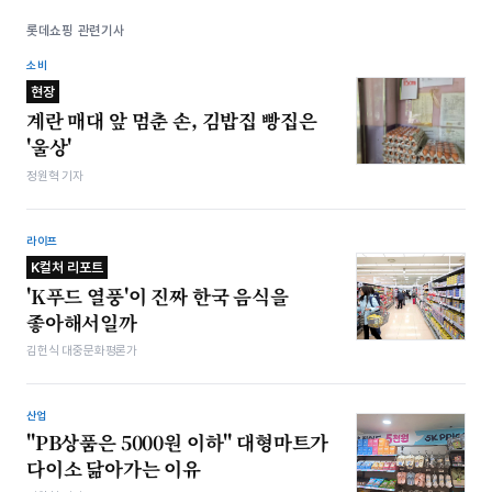
롯데쇼핑 관련기사
소비
현장
계란 매대 앞 멈춘 손, 김밥집 빵집은
'울상'
정원혁 기자
라이프
K컬처 리포트
'K푸드 열풍'이 진짜 한국 음식을
좋아해서일까
김헌식 대중문화평론가
산업
"PB상품은 5000원 이하" 대형마트가
다이소 닮아가는 이유