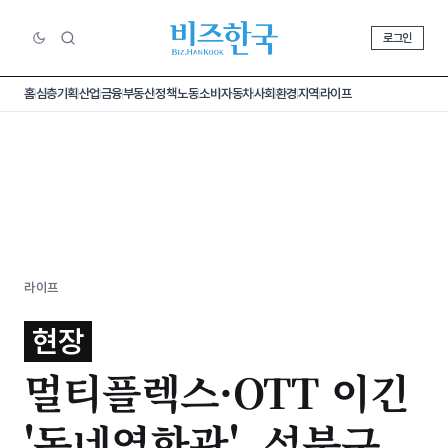
로그인
홈
심층기획
산업
금융
부동산
정책
노동
소비
자동차
사회
환경
지역
라이프
라이프
현장
멀티플렉스·OTT 이긴
'동네영화관', 성북구