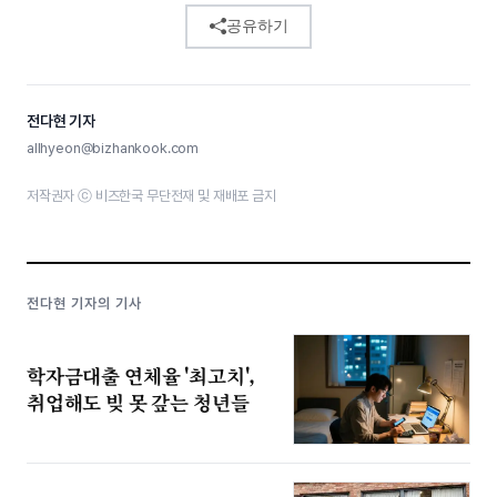
공유하기
전다현 기자
allhyeon@bizhankook.com
저작권자 ⓒ 비즈한국 무단전재 및 재배포 금지
전다현 기자의 기사
학자금대출 연체율 '최고치',
취업해도 빚 못 갚는 청년들