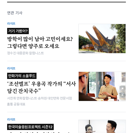
연관 기사
라이프
거기 가봤어?
방학이 많이 남아 고민이세요?
그렇다면 양주로 오세요
정수진 대중문화 칼럼니스트
라이프
만화가의 소울푸드
‘조선엘프’ 우용곡 작가의 “서사
담긴 잔치국수”
서찬휘 만화칼럼니스트·송하원 대안만화 전문서점
홈통 공동대표
라이프
한국미술응원프로젝트 시즌12