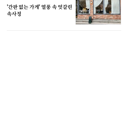
'간판 없는 가게' 열풍 속 엇갈린
속사정