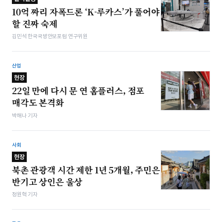
10억 짜리 자폭드론 ‘K-루카스’가 풀어야
할 진짜 숙제
김민석 한국국방안보포럼 연구위원
산업
현장
22일 만에 다시 문 연 홈플러스, 점포
매각도 본격화
박해나 기자
사회
현장
북촌 관광객 시간 제한 1년 5개월, 주민은
반기고 상인은 울상
정원혁 기자