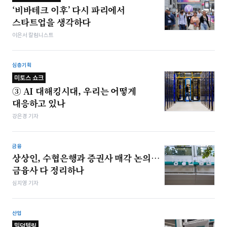
‘비바테크 이후’ 다시 파리에서
스타트업을 생각하다
이은서 칼럼니스트
심층기획
미토스 쇼크
③ AI 대해킹시대, 우리는 어떻게
대응하고 있나
강은경 기자
금융
상상인, 수협은행과 증권사 매각 논의…
금융사 다 정리하나
심지영 기자
산업
밀덕텔링