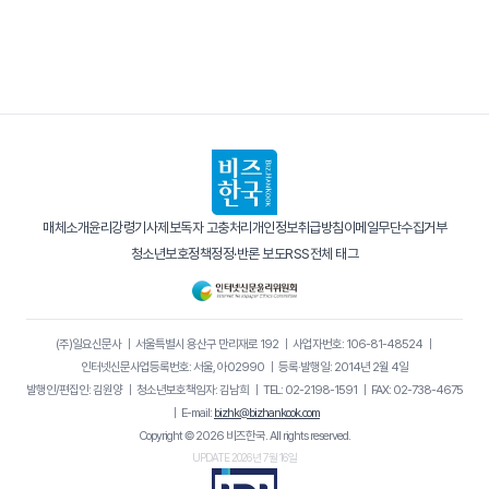
매체소개
윤리강령
기사제보
독자 고충처리
개인정보취급방침
이메일무단수집거부
청소년보호정책
정정·반론 보도
RSS
전체 태그
(주)일요신문사
｜
서울특별시 용산구 만리재로 192
｜
사업자번호: 106-81-48524
｜
인터넷신문사업등록번호: 서울, 아02990
｜
등록·발행일: 2014년 2월 4일
발행인/편집인: 김원양
｜
청소년보호책임자: 김남희
｜
TEL: 02-2198-1591
｜
FAX: 02-738-4675
｜
E-mail:
bizhk@bizhankook.com
Copyright © 2026 비즈한국. All rights reserved.
UPDATE 2026년 7월 16일