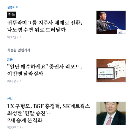
심층기획
단독
귀뚜라미그룹 지주사 체제로 전환,
나노켐 수면 위로 드러날까
박호민 기자
최성환 관련기사
금융
"일단 매수하세요" 증권사 리포트,
이번엔 달라질까
여다정 기자
산업
LX 구형모, BGF 홍정혁, SK네트웍스
최성환 '연말 승진'…
2세 승계 본격화
정동민 기자