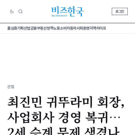
로그인
홈
심층기획
산업
금융
부동산
정책
노동
소비
자동차
사회
환경
지역
라이프
산업
최진민 귀뚜라미 회장,
사업회사 경영 복귀…
2세 승계 문제 생겼나