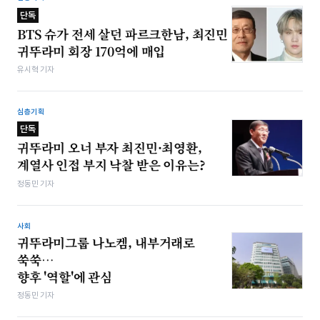
단독
BTS 슈가 전세 살던 파르크한남, 최진민
귀뚜라미 회장 170억에 매입
유시혁 기자
심층기획
단독
귀뚜라미 오너 부자 최진민·최영환,
계열사 인접 부지 낙찰 받은 이유는?
정동민 기자
사회
귀뚜라미그룹 나노켐, 내부거래로
쑥쑥…
향후 '역할'에 관심
정동민 기자