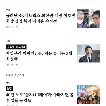
산업
풀려난 SK네트웍스 최신원·태광 이호진
회장 경영 복귀 어려운 속사정
장익창 기자
금융
3·4세 경영시대
계열분리 빅픽처? SK 지분 늘리는 3세
최성환
김보현 기자
최수영 관련기사
사회
현장
40년 노포 '을지OB베어'가 사라지면 볼
수 없을 풍경들