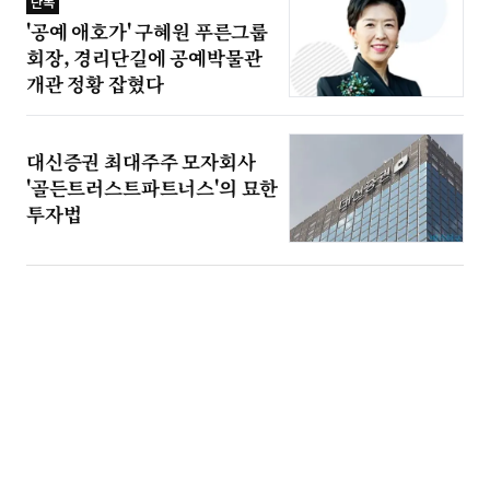
단독
'공예 애호가' 구혜원 푸른그룹
회장, 경리단길에 공예박물관
개관 정황 잡혔다
대신증권 최대주주 모자회사
'골든트러스트파트너스'의 묘한
투자법