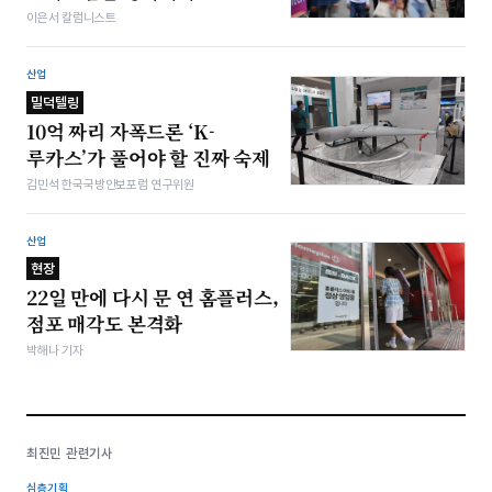
이은서 칼럼니스트
산업
밀덕텔링
10억 짜리 자폭드론 ‘K-
루카스’가 풀어야 할 진짜 숙제
김민석 한국국방안보포럼 연구위원
산업
현장
22일 만에 다시 문 연 홈플러스,
점포 매각도 본격화
박해나 기자
최진민 관련기사
심층기획