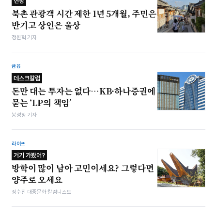
현장
북촌 관광객 시간 제한 1년 5개월, 주민은
반기고 상인은 울상
정원혁 기자
금융
데스크칼럼
돈만 대는 투자는 없다…KB·하나증권에
묻는 ‘LP의 책임’
봉성창 기자
라이프
거기 가봤어?
방학이 많이 남아 고민이세요? 그렇다면
양주로 오세요
정수진 대중문화 칼럼니스트