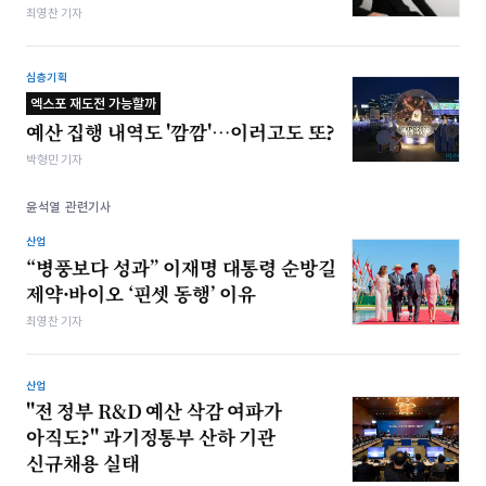
최영찬 기자
심층기획
엑스포 재도전 가능할까
예산 집행 내역도 '깜깜'…이러고도 또?
박형민 기자
윤석열 관련기사
산업
“병풍보다 성과” 이재명 대통령 순방길
제약·바이오 ‘핀셋 동행’ 이유
최영찬 기자
산업
"전 정부 R&D 예산 삭감 여파가
아직도?" 과기정통부 산하 기관
신규채용 실태