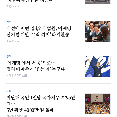
차형조 기자
정책
대선에 어떤 영향? 대법원, 이재명
선거법 위반 '유죄 취지' 파기환송
김남희 기자
정책
'이재명'에서 '세종'으로…
정치 테마주에 '웃는 자' 누구냐
차해인 저널리스트
사회
지난해 국민 1인당 국가채무 2295만
원…
5년 뒤엔 4000만 원 돌파
이승현 저널리스트