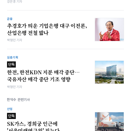
강은경 기자
금융
추경호가 띄운 기업은행 대구 이전론,
산업은행 전철 밟나
박형민 기자
심층기획
단독
한전, 한전KDN 지분 매각 중단…
국유자산 매각 중단 기조 영향
박형민 기자
한덕수 관련기사
산업
단독
SK가스, 경희궁 인근에
'서울미래연구원' 짓는다