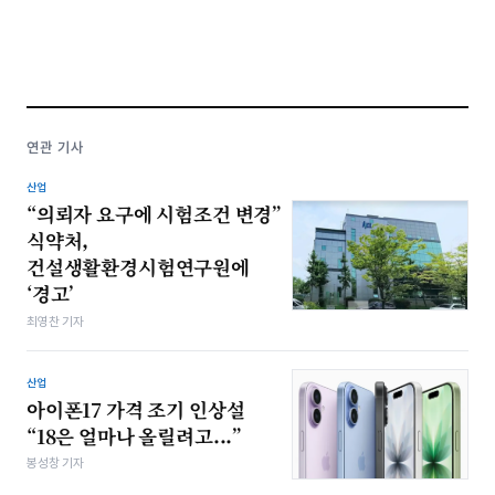
연관 기사
산업
“의뢰자 요구에 시험조건 변경”
식약처,
건설생활환경시험연구원에
‘경고’
최영찬 기자
산업
아이폰17 가격 조기 인상설
“18은 얼마나 올릴려고...”
봉성창 기자