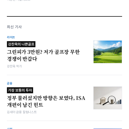
최신 기사
라이프
강찬욱의 나쁜골프
그린피가 3만원? 저가 골프장 무한
경쟁이 반갑다
강찬욱 작가
금융
가장 보통의 투자
정부 물러섰지만 방향은 보였다, ISA
개편이 남긴 힌트
김세아 금융 칼럼니스트