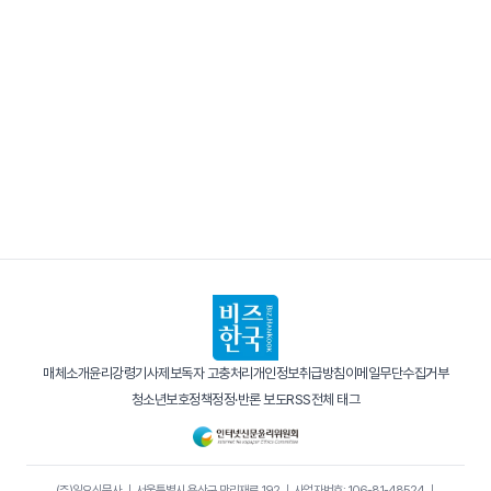
매체소개
윤리강령
기사제보
독자 고충처리
개인정보취급방침
이메일무단수집거부
청소년보호정책
정정·반론 보도
RSS
전체 태그
(주)일요신문사
｜
서울특별시 용산구 만리재로 192
｜
사업자번호: 106-81-48524
｜