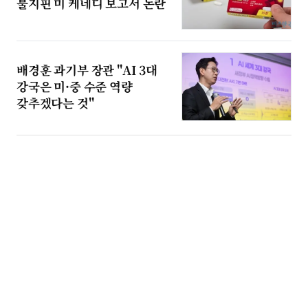
불지핀 미 케네디 보고서 논란
배경훈 과기부 장관 "AI 3대
강국은 미·중 수준 역량
갖추겠다는 것"