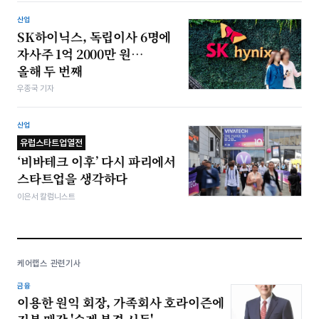
산업
SK하이닉스, 독립이사 6명에
자사주 1억 2000만 원…
올해 두 번째
우종국 기자
산업
유럽스타트업열전
‘비바테크 이후’ 다시 파리에서
스타트업을 생각하다
이은서 칼럼니스트
케어랩스 관련기사
금융
이용한 원익 회장, 가족회사 호라이즌에