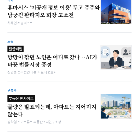
사회
휴마시스 ‘미공개 정보 이용’ 두고 주주와
남궁견 판타지오 회장 고소전
차해인 저널리스트
노동
알쓸비법
방망이 깎던 노인은 어디로 갔나…AI가
바꾼 법률시장 풍경
정양훈 법무법인 바른 파트너 변호사
부동산
부동산 인사이트
물량은 발표되는데, 아파트는 지어지지
않는다
김학렬 스마트튜브 부동산조사연구소장