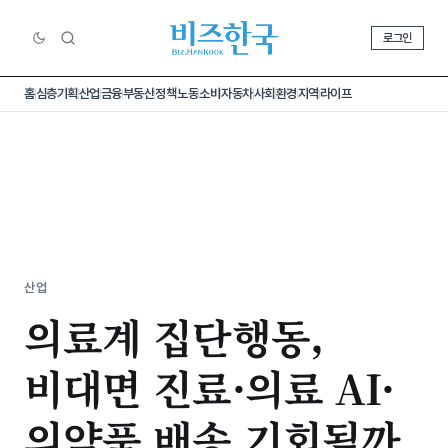
로그인
홈
심층기획
산업
금융
부동산
정책
노동
소비
자동차
사회
환경
지역
라이프
산업
의료계 집단행동,
비대면 진료·의료 AI·
의약품 배송 기회될까