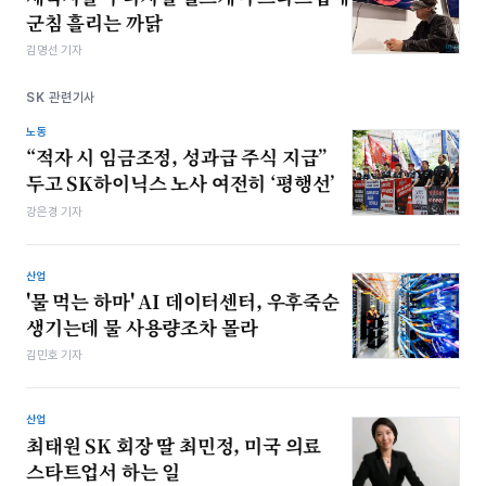
군침 흘리는 까닭
김명선 기자
SK 관련기사
노동
“적자 시 임금조정, 성과급 주식 지급”
두고 SK하이닉스 노사 여전히 ‘평행선’
강은경 기자
산업
'물 먹는 하마' AI 데이터센터, 우후죽순
생기는데 물 사용량조차 몰라
김민호 기자
산업
최태원 SK 회장 딸 최민정, 미국 의료
스타트업서 하는 일