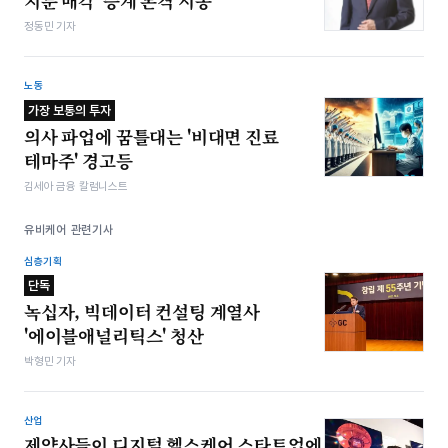
지분 매각 '승계 본격 시동'
정동민 기자
노동
가장 보통의 투자
의사 파업에 꿈틀대는 '비대면 진료
테마주' 경고등
김세아 금융 칼럼니스트
유비케어 관련기사
심층기획
단독
녹십자, 빅데이터 컨설팅 계열사
'에이블애널리틱스' 청산
박형민 기자
산업
제약사들이 디지털 헬스케어 스타트업에