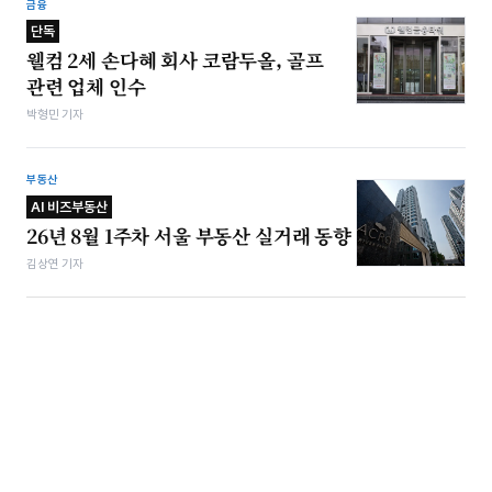
금융
단독
웰컴 2세 손다혜 회사 코람두올, 골프
관련 업체 인수
박형민 기자
부동산
AI 비즈부동산
26년 8월 1주차 서울 부동산 실거래 동향
김상연 기자