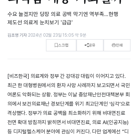
수요 늘겠지만 당장 의료 공백 막기엔 역부족…현행
제도선 의료계 눈치보기 '급급'
김초영 기자
·
2024년 02월 23일 15:05
·
약 9분
스크랩
공유
인쇄
[비즈한국] 의료계와 정부 간 강대강 대립이 이어지고 있다.
최근 한 대형병원에서의 환자 사망 사례까지 보고되면서 국민
여론도 악화되는 상황. 정부는 이날 중앙재난안전대책본부 회
의에서 보건의료재난 경보단계를 위기 최고단계인 ‘심각’으로
격상했다. 정부가 의료 공백을 최소화하기 위해 비대면진료
전면 확대 방침까지 밝히면서 비대면진료, 의료 AI(인공지능)
등 디지털헬스케어 분야에 관심이 커진다. 다만 업계에선 “디