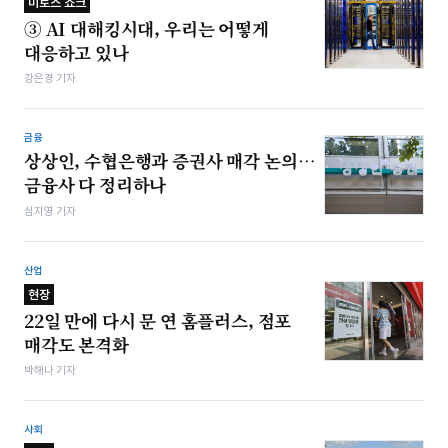
미토스 쇼크
③ AI 대해킹시대, 우리는 어떻게
대응하고 있나
강은경 기자
금융
상상인, 수협은행과 증권사 매각 논의…
금융사 다 정리하나
심지영 기자
산업
현장
22일 만에 다시 문 연 홈플러스, 점포
매각도 본격화
박해나 기자
사회