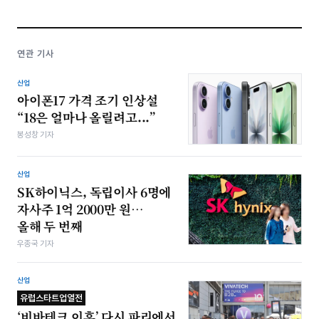
연관 기사
산업
아이폰17 가격 조기 인상설
“18은 얼마나 올릴려고...”
봉성창 기자
산업
SK하이닉스, 독립이사 6명에
자사주 1억 2000만 원…
올해 두 번째
우종국 기자
산업
유럽스타트업열전
‘비바테크 이후’ 다시 파리에서