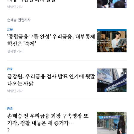
박형민 기자
손태승 관련기사
금융
'종합금융그룹 완성' 우리금융, 내부통제
혁신은 '숙제'
심지영 기자
금융
금감원, 우리금융 검사 발표 연기에 뒷말
나오는 까닭
박형민 기자
금융
손태승 전 우리금융 회장 구속영장 또
기각, 검찰 내놓은 새 증거가…
?