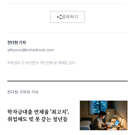
공유하기
전다현 기자
allhyeon@bizhankook.com
저작권자 ⓒ 비즈한국 무단전재 및 재배포 금지
전다현 기자의 기사
학자금대출 연체율 '최고치',
취업해도 빚 못 갚는 청년들