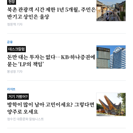
현장
북촌 관광객 시간 제한 1년 5개월, 주민은
반기고 상인은 울상
정원혁 기자
금융
데스크칼럼
돈만 대는 투자는 없다…KB·하나증권에
묻는 ‘LP의 책임’
봉성창 기자
라이프
거기 가봤어?
방학이 많이 남아 고민이세요? 그렇다면
양주로 오세요
정수진 대중문화 칼럼니스트