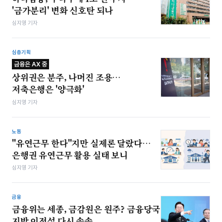
'금가분리' 변화 신호탄 되나
심지영 기자
심층기획
금융은 AX 중
상위권은 분주, 나머진 조용…
저축은행은 '양극화'
심지영 기자
노동
"유연근무 한다"지만 실제론 달랐다…
은행권 유연근무 활용 실태 보니
심지영 기자
금융
금융위는 세종, 금감원은 원주? 금융당국
지방 이전설 다시 솔솔