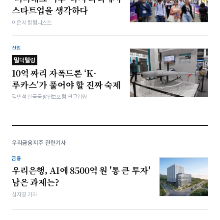
스타트업을 생각하다
이은서 칼럼니스트
산업
밀덕텔링
10억 짜리 자폭드론 ‘K-
루카스’가 풀어야 할 진짜 숙제
김민석 한국국방안보포럼 연구위원
우리금융지주 관련기사
금융
우리은행, AI에 8500억 원 '통 큰 투자'
남은 과제는?
심지영 기자