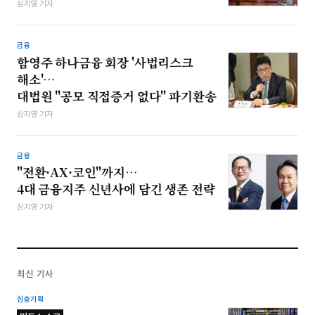
심지영 기자
금융
함영주 하나금융 회장 '사법리스크
해소'…
대법원 "공모 직접증거 없다" 파기환송
심지영 기자
금융
"전환·AX·코인"까지…
4대 금융지주 신년사에 담긴 생존 전략
심지영 기자
최신 기사
심층기획