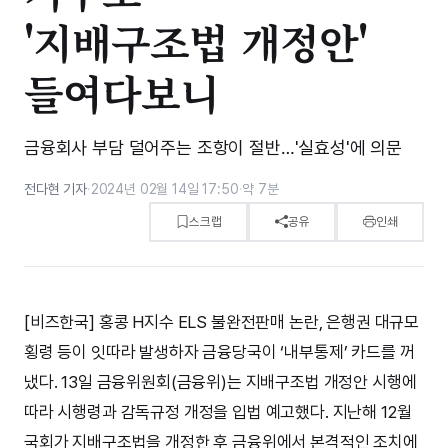
'지배구조법 개정안'
들여다보니
금융회사 부담 덜어주는 조항이 절반…'실효성'에 의문
전다현 기자
·
2024년 02월 14일 17:50
·
약 7분
스크랩
공유
인쇄
[비즈한국] 홍콩 H지수 ELS 불완전판매 논란, 은행권 대규모
횡령 등이 잇따라 발생하자 금융당국이 ‘내부통제’ 카드를 꺼
냈다. 13일 금융위원회(금융위)는 지배구조법 개정안 시행에
따라 시행령과 감독규정 개정을 입법 예고했다. 지난해 12월
국회가 지배구조법을 개정한 후 금융위에서 본격적인 조치에