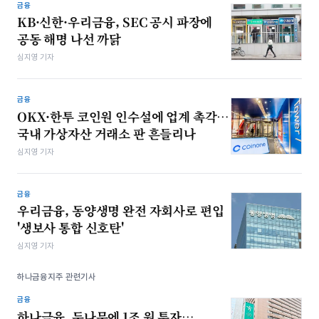
금융
KB·신한·우리금융, SEC 공시 파장에
공동 해명 나선 까닭
심지영 기자
금융
OKX·한투 코인원 인수설에 업계 촉각…
국내 가상자산 거래소 판 흔들리나
심지영 기자
금융
우리금융, 동양생명 완전 자회사로 편입
'생보사 통합 신호탄'
심지영 기자
하나금융지주 관련기사
금융
하나금융, 두나무에 1조 원 투자…