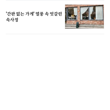
'간판 없는 가게' 열풍 속 엇갈린
속사정