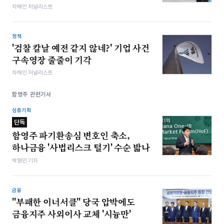
차해인 저널리스트
정책
'검찰 칼날 예전 같지 않네?' 기업 사건
구속영장 줄줄이 기각
차해인 저널리스트
함영주 관련기사
심층기획
단독
함영주 파기환송심 변호인 축소,
하나금융 '사법리스크 털기' 수순 밟나
박형민 기자
금융
"부패한 이너서클" 당국 압박에도
금융지주 사외이사 교체 '시늉만'