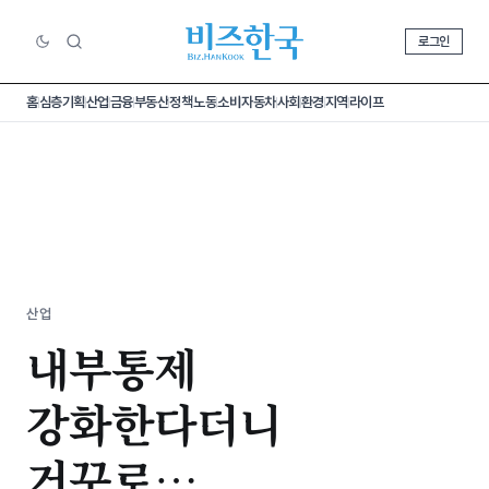
로그인
홈
심층기획
산업
금융
부동산
정책
노동
소비
자동차
사회
환경
지역
라이프
산업
내부통제
강화한다더니
거꾸로…