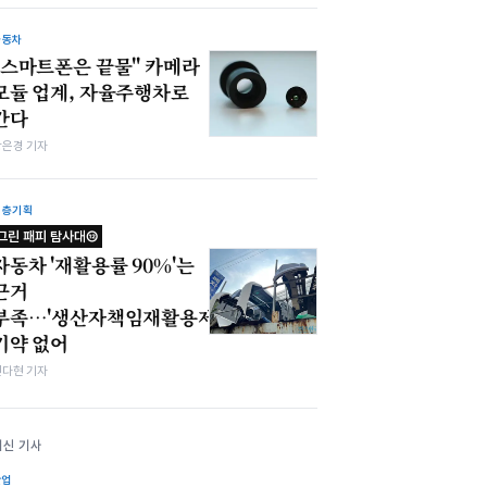
자동차
"스마트폰은 끝물" 카메라
모듈 업계, 자율주행차로
간다
강은경 기자
심층기획
그린 패피 탐사대⑫
자동차 '재활용률 90%'는
근거
부족…'생산자책임재활용제도'
기약 없어
전다현 기자
최신 기사
산업