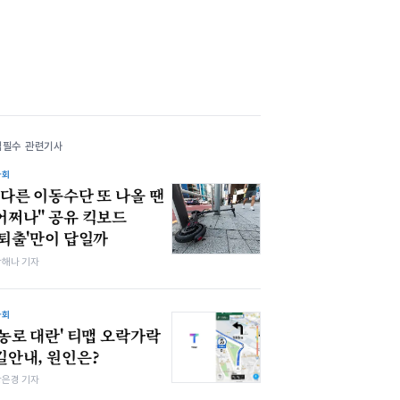
김필수 관련기사
사회
"다른 이동수단 또 나올 땐
어쩌나" 공유 킥보드
'퇴출'만이 답일까
박해나 기자
사회
'농로 대란' 티맵 오락가락
길안내, 원인은?
강은경 기자