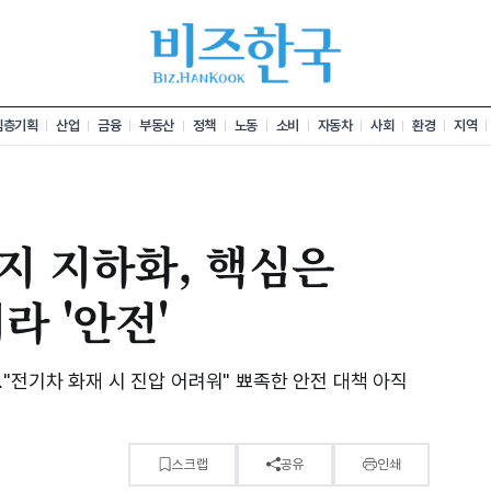
심층기획
산업
금융
부동산
정책
노동
소비
자동차
사회
환경
지역
지 지하화, 핵심은
라 '안전'
"전기차 화재 시 진압 어려워" 뾰족한 안전 대책 아직
스크랩
공유
인쇄