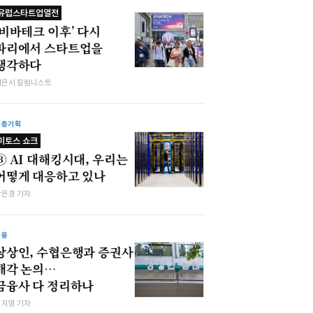
유럽스타트업열전
‘비바테크 이후’ 다시
파리에서 스타트업을
생각하다
이은서 칼럼니스트
심층기획
미토스 쇼크
③ AI 대해킹시대, 우리는
어떻게 대응하고 있나
강은경 기자
금융
상상인, 수협은행과 증권사
매각 논의…
금융사 다 정리하나
심지영 기자