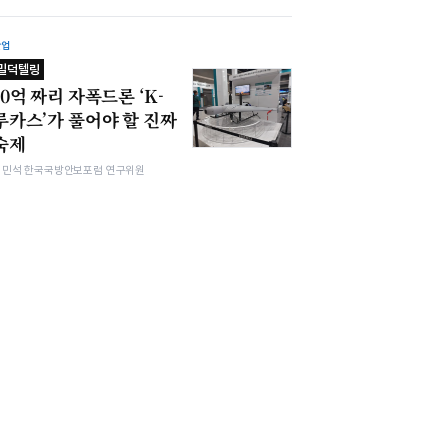
산업
밀덕텔링
10억 짜리 자폭드론 ‘K-
루카스’가 풀어야 할 진짜
숙제
김민석 한국국방안보포럼 연구위원