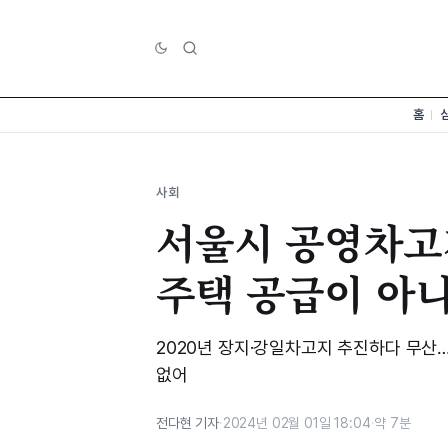
홈
사회
서울시 공영차고
주택 공급이 아니
2020년 장지·강일차고지 추진하다 무산…
없어
전다현 기자
·
2024년 02월 01일 18:04
·
약 7분