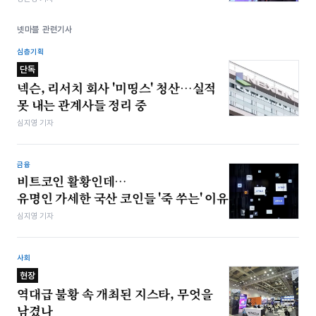
넷마블 관련기사
심층기획
단독
넥슨, 리서치 회사 '미띵스' 청산…실적
못 내는 관계사들 정리 중
심지영 기자
금융
비트코인 활황인데…
유명인 가세한 국산 코인들 '죽 쑤는' 이유
심지영 기자
사회
현장
역대급 불황 속 개최된 지스타, 무엇을
남겼나