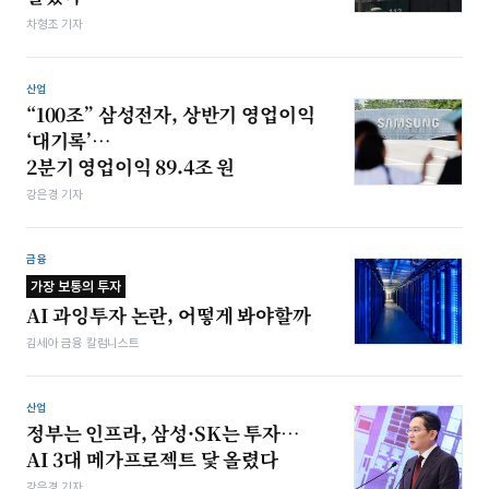
차형조 기자
산업
“100조” 삼성전자, 상반기 영업이익
‘대기록’…
2분기 영업이익 89.4조 원
강은경 기자
금융
가장 보통의 투자
AI 과잉투자 논란, 어떻게 봐야할까
김세아 금융 칼럼니스트
산업
정부는 인프라, 삼성·SK는 투자…
AI 3대 메가프로젝트 닻 올렸다
강은경 기자