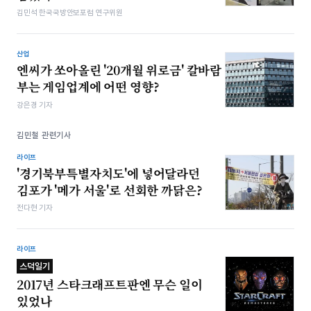
김민석 한국국방안보포럼 연구위원
산업
엔씨가 쏘아올린 '20개월 위로금' 칼바람
부는 게임업계에 어떤 영향?
강은경 기자
김민철 관련기사
라이프
'경기북부특별자치도'에 넣어달라던
김포가 '메가 서울'로 선회한 까닭은?
전다현 기자
라이프
스덕일기
2017년 스타크래프트판엔 무슨 일이
있었나