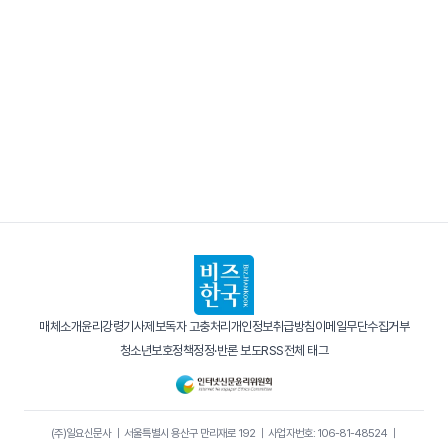
매체소개
윤리강령
기사제보
독자 고충처리
개인정보취급방침
이메일무단수집거부
청소년보호정책
정정·반론 보도
RSS
전체 태그
(주)일요신문사
｜
서울특별시 용산구 만리재로 192
｜
사업자번호: 106-81-48524
｜