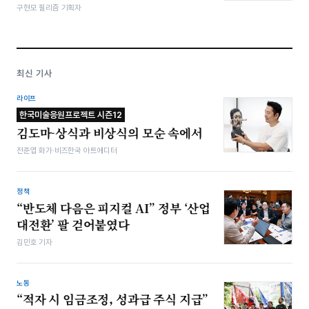
구현모 필리즘 기획자
최신 기사
라이프
한국미술응원프로젝트 시즌12
김도마-상식과 비상식의 모순 속에서
전준엽 화가·비즈한국 아트에디터
정책
“반도체 다음은 피지컬 AI” 정부 ‘산업
대전환’ 팔 걷어붙였다
김민호 기자
노동
“적자 시 임금조정, 성과급 주식 지급”