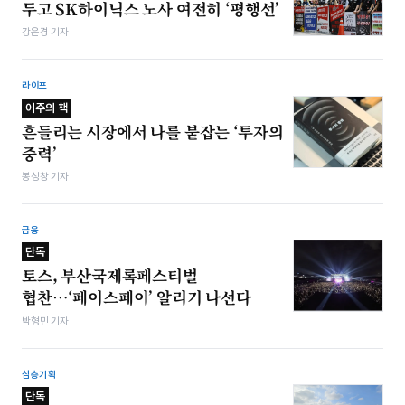
두고 SK하이닉스 노사 여전히 ‘평행선’
강은경 기자
라이프
이주의 책
흔들리는 시장에서 나를 붙잡는 ‘투자의
중력’
봉성창 기자
금융
단독
토스, 부산국제록페스티벌
협찬…‘페이스페이’ 알리기 나선다
박형민 기자
심층기획
단독