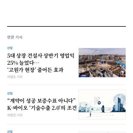
연관 기사
산업
5대 상장 건설사 상반기 영업익
25% 늘었다…
‘고원가 현장’ 줄어든 효과
차형조 기자
산업
“계약이 성공 보증수표 아니다”
K-바이오 ‘기술수출 2.0’의 조건
최영찬 기자
산업