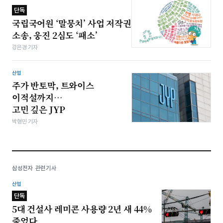
단독
국립국어원 ‘말뭉치’ 사업 저작권
소송, 웅진 2심도 ‘패소’
강은경 기자
산업
주가 반토막, 트와이스
이적설까지…
고민 깊은 JYP
박형민 기자
삼성전자 관련기사
산업
단독
5대 건설사 레미콘 사용량 2년 새 44%
줄었다