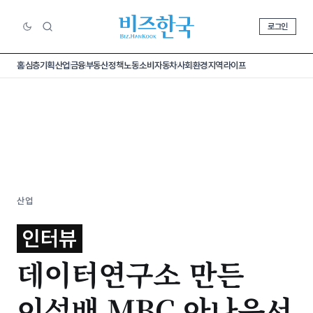
로그인
홈
심층기획
산업
금융
부동산
정책
노동
소비
자동차
사회
환경
지역
라이프
산업
인터뷰
데이터연구소 만든
이성배 MBC 아나운서