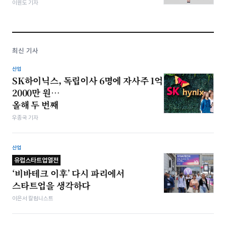
이원도 기자
최신 기사
산업
SK하이닉스, 독립이사 6명에 자사주 1억
2000만 원…
올해 두 번째
우종국 기자
산업
유럽스타트업열전
‘비바테크 이후’ 다시 파리에서
스타트업을 생각하다
이은서 칼럼니스트