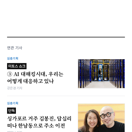
연관 기사
심층기획
미토스 쇼크
③ AI 대해킹시대, 우리는
어떻게 대응하고 있나
강은경 기자
심층기획
단독
싱가포르 거주 김봉진, 답십리
떠나 한남동으로 주소 이전