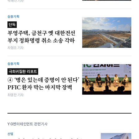
박해나 기자
심층기획
단독
부영주택, 금천구 옛 대한전선
부지 정화명령 취소 소송 각하
차형조 기자
심층기획
극희귀질환 리포트
④ ‘병은 있는데 증명이 안 된다’
PFIC 환자 막는 마지막 장벽
최영찬 기자
YG엔터테인먼트 관련기사
산업