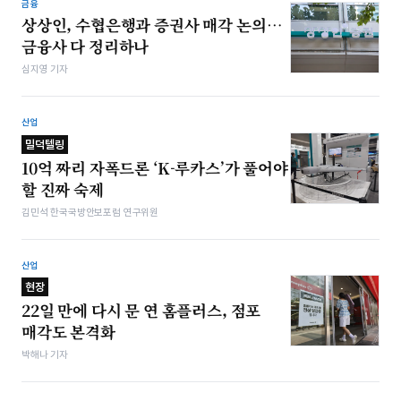
금융
상상인, 수협은행과 증권사 매각 논의…
금융사 다 정리하나
심지영 기자
산업
밀덕텔링
10억 짜리 자폭드론 ‘K-루카스’가 풀어야
할 진짜 숙제
김민석 한국국방안보포럼 연구위원
산업
현장
22일 만에 다시 문 연 홈플러스, 점포
매각도 본격화
박해나 기자