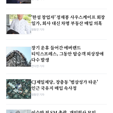
'한섬 창업자' 정재봉 사우스케이프 회장
일가, 회사 대신 차명 부동산 매입 의혹
정동민 기자
장기 운휴 들어간 에버랜드
티익스프레스, 그동안 탑승객 외상장애
다수 발생
전다현 기자
CJ제일제당, 장충동 '범삼성가 타운'
인근 국유지 매입 속사정
정동민 기자
이수만 전 SM 총괄, 개인회사 모인