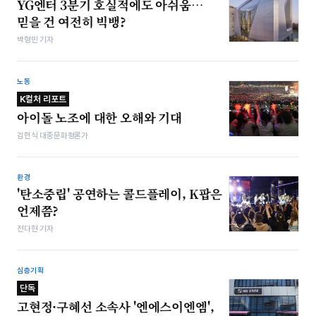
YG엔터 3분기 호실적에도 아쉬움…
믿을 건 여전히 빅뱅?
박형민 기자
노동
K컬처 리포트
아이돌 노조에 대한 오해와 기대
김헌식 대중문화평론가
환경
'탄소중립' 공연하는 콜드플레이, K팝은
언제쯤?
전다현 기자
심층기획
단독
고현정·구혜선 소속사 '엔에스이엔엠',