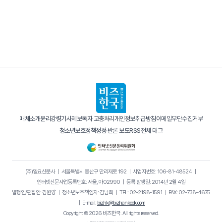
매체소개
윤리강령
기사제보
독자 고충처리
개인정보취급방침
이메일무단수집거부
청소년보호정책
정정·반론 보도
RSS
전체 태그
(주)일요신문사
｜
서울특별시 용산구 만리재로 192
｜
사업자번호: 106-81-48524
｜
인터넷신문사업등록번호: 서울, 아02990
｜
등록·발행일: 2014년 2월 4일
발행인/편집인: 김원양
｜
청소년보호책임자: 김남희
｜
TEL: 02-2198-1591
｜
FAX: 02-738-4675
｜
E-mail:
bizhk@bizhankook.com
Copyright © 2026 비즈한국. All rights reserved.