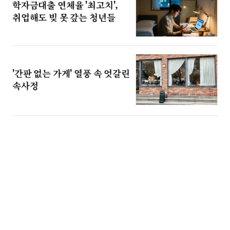
학자금대출 연체율 '최고치',
취업해도 빚 못 갚는 청년들
'간판 없는 가게' 열풍 속 엇갈린
속사정