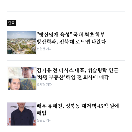
단독
"방산영재 육성" 국내 최초 학부
방산학과, 전북대 로드맵 나왔다
전현건 기자
김기유 전 티시스 대표, 휘슬링락 인근
'차명 부동산' 해임 전 회사에 매각
유시혁 기자
배우 유해진, 성북동 대저택 45억 원에
매입
정동민 기자