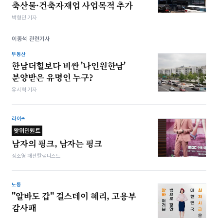
축산물·건축자재업 사업목적 추가
박형민 기자
이종석 관련기사
부동산
한남더힐보다 비싼 '나인원한남'
분양받은 유명인 누구?
유시혁 기자
라이프
왓위민원트
남자의 핑크, 남자는 핑크
정소영 패션칼럼니스트
노동
"알바도 갑" 걸스데이 혜리, 고용부
감사패