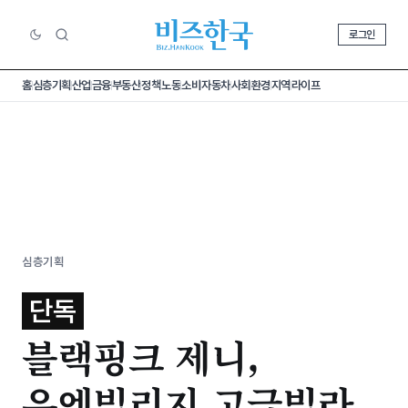
로그인
홈
심층기획
산업
금융
부동산
정책
노동
소비
자동차
사회
환경
지역
라이프
심층기획
단독
블랙핑크 제니,
유엔빌리지 고급빌라