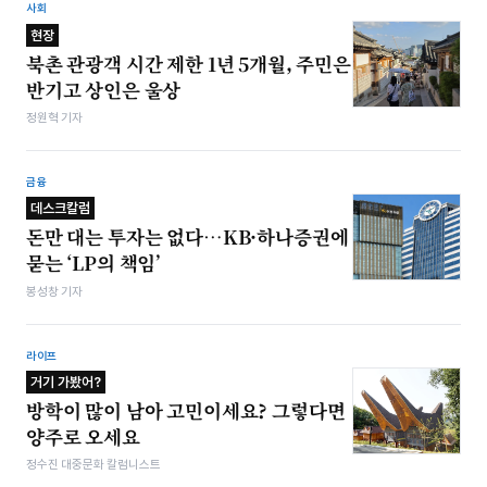
사회
현장
북촌 관광객 시간 제한 1년 5개월, 주민은
반기고 상인은 울상
정원혁 기자
금융
데스크칼럼
돈만 대는 투자는 없다…KB·하나증권에
묻는 ‘LP의 책임’
봉성창 기자
라이프
거기 가봤어?
방학이 많이 남아 고민이세요? 그렇다면
양주로 오세요
정수진 대중문화 칼럼니스트