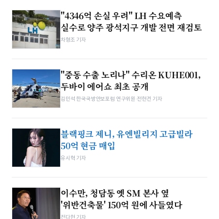
"4346억 손실 우려" LH 수요예측
실수로 양주 광석지구 개발 전면 재검토
차형조 기자
"중동 수출 노리나" 수리온 KUHE001,
두바이 에어쇼 최초 공개
김민석 한국국방안보포럼 연구위원·전현건 기자
블랙핑크 제니, 유엔빌리지 고급빌라
50억 현금 매입
유시혁 기자
이수만, 청담동 옛 SM 본사 옆
'위반건축물' 150억 원에 사들였다
전다현 기자