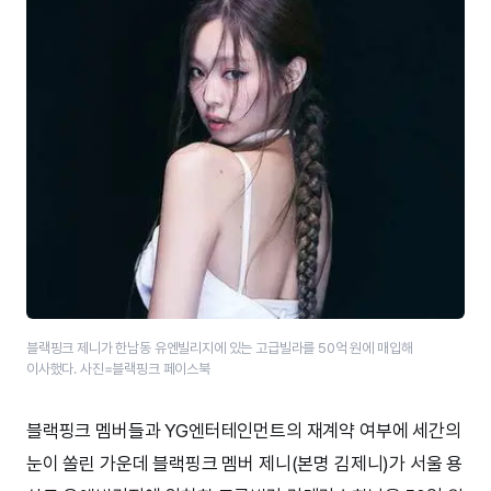
블랙핑크 제니가 한남동 유엔빌리지에 있는 고급빌라를 50억 원에 매입해
이사했다. 사진=블랙핑크 페이스북
블랙핑크 멤버들과 YG엔터테인먼트의 재계약 여부에 세간의
눈이 쏠린 가운데 블랙핑크 멤버 제니(본명 김제니)가 서울 용