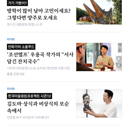
거기 가봤어?
방학이 많이 남아 고민이세요?
그렇다면 양주로 오세요
정수진 대중문화 칼럼니스트
라이프
만화가의 소울푸드
‘조선엘프’ 우용곡 작가의 “서사
담긴 잔치국수”
서찬휘 만화칼럼니스트·송하원 대안만화 전문서점
홈통 공동대표
라이프
한국미술응원프로젝트 시즌12
김도마-상식과 비상식의 모순
속에서
전준엽 화가·비즈한국 아트에디터