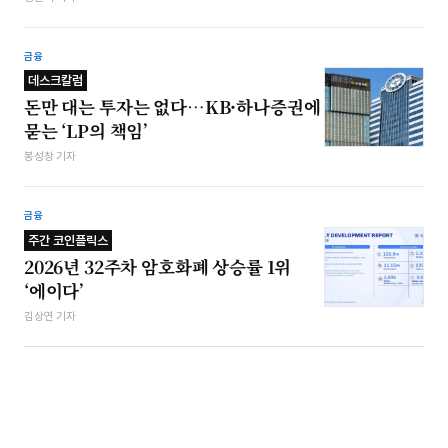
금융
데스크칼럼
돈만 대는 투자는 없다…KB·하나증권에
묻는 ‘LP의 책임’
봉성창 기자
금융
주간 코인플릭스
2026년 32주차 암호화폐 상승률 1위
‘에이다’
김상연 기자