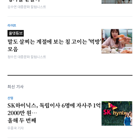
김수연 대중문화 칼럼니스트
라이프
올댓튜브
말도 살찌는 계절에 보는 침 고이는 '먹방'
모음
정수진 대중문화 칼럼니스트
최신 기사
산업
SK하이닉스, 독립이사 6명에 자사주 1억
2000만 원…
올해 두 번째
우종국 기자