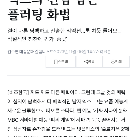
플러팅 화법
결이 다른 담백하고 진솔한 리액션…툭 치듯 들어오는
직설적인 칭찬에 귀가 '쫑긋'
김수연 대중문화 칼럼니스트
·
2023년 11월 06일 14:27
·
약 6분
스크랩
공유
인쇄
[비즈한국] 까도 까도 다른 매력이다. 그런데 그날 것의 매력
이 심지어 담백해서 더 매력적인 남자 덱스. 그는 요즘 예능계
새로운 블루칩으로 떠오른 스타다. 웹 예능 ‘가짜 사나이 2’와
MBC 서바이벌 예능 ‘피의 게임’에서 매력 뚝뚝 떨어지는 거
친 상남자로 존재감을 드러낸 그는 넷플릭스의 ‘솔로지옥 2’에