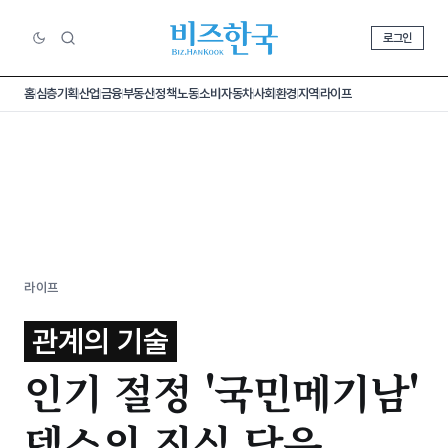
로그인
홈
심층기획
산업
금융
부동산
정책
노동
소비
자동차
사회
환경
지역
라이프
라이프
관계의 기술
인기 절정 '국민메기남'
덱스의 진심 담은