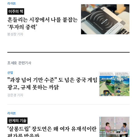
라이프
이주의 책
흔들리는 시장에서 나를 붙잡는
‘투자의 중력’
봉성창 기자
조세호 관련기사
산업
"과장 넘어 기만 수준" 도 넘은 중국 게임
광고, 규제 못하는 까닭
강은경 기자
라이프
관계의 기술
'살롱드립' 장도연은 왜 여자 유재석이란
평가를 받을까