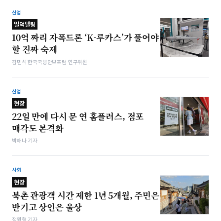
산업
밀덕텔링
10억 짜리 자폭드론 ‘K-루카스’가 풀어야
할 진짜 숙제
김민석 한국국방안보포럼 연구위원
산업
현장
22일 만에 다시 문 연 홈플러스, 점포
매각도 본격화
박해나 기자
사회
현장
북촌 관광객 시간 제한 1년 5개월, 주민은
반기고 상인은 울상
정원혁 기자