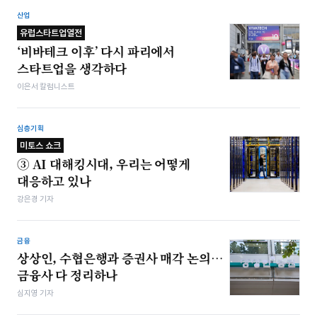
산업
유럽스타트업열전
‘비바테크 이후’ 다시 파리에서
스타트업을 생각하다
이은서 칼럼니스트
심층기획
미토스 쇼크
③ AI 대해킹시대, 우리는 어떻게
대응하고 있나
강은경 기자
금융
상상인, 수협은행과 증권사 매각 논의…
금융사 다 정리하나
심지영 기자