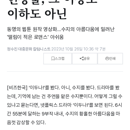
이하도 아닌
동명의 웹툰 원작 영상화…수지의 아름다움에 밀려난
'떨림이 적은 로맨스' 아쉬움
정수진 대중문화 칼럼니스트
·
2023년 10월 26일 10:36
·
약 7분
스크랩
공유
인쇄
[비즈한국] ‘이두나!’를 봤다. 아니, 수지를 봤다. 드라마를 봤
는데, 기억에 남는 건 주연을 맡은 수지뿐이다. 어떻게 그럴 수
있냐고 묻는다면, 넷플릭스 드라마 ‘이두나!’를 보면 된다. 6시
간 55분에 달하는 9부작 내내, 수지의 황홀한 아름다움을 마
음껏 감상할 수 있다.