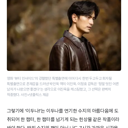
영화 ‘뷰티 인사이드’의 강렬했던 특별출연에 이어 다시 한번 두고두고 회자될
특별출연으로 존재감을 드러낸 박인욱 역의 이진욱. 이정효 감독은 ‘정말 멋진 어른
남자가 나왔으면 좋겠다’는 생각으로 이진욱을 캐스팅했고, 그 선택은 완벽히
적중했다. 사진=넷플릭스 제공
그렇기에 ‘이두나!’는 이두나를 연기한 수지의 아름다움에 도
취되어 한 챕터, 한 챕터를 넘기게 되는 헌상물 같은 작품이라
봐야 한다. 딱히 수지의 팬이 아닌 나도 7시간 가까운 시간을