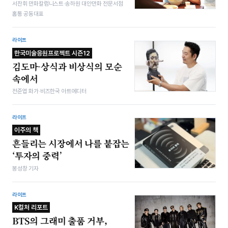
서찬휘 만화칼럼니스트·송하원 대안만화 전문서점
홈통 공동대표
라이프
한국미술응원프로젝트 시즌12
김도마-상식과 비상식의 모순
속에서
전준엽 화가·비즈한국 아트에디터
라이프
이주의 책
흔들리는 시장에서 나를 붙잡는
‘투자의 중력’
봉성창 기자
라이프
K컬처 리포트
BTS의 그래미 출품 거부,