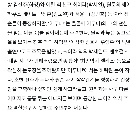
랑 김진주(하영)와 어릴 적 친구 최이라(박세완), 원준의 셰어
하우스 메이트 구정훈(김도완)과 서윤택(김민호) 등 여러 청
춘들이 등장하지만, ‘이두나!’는 올곧이 이두나(와 그의 관심
을 받는 이원준)를 담아내는데 주력한다. 원작과 높은 싱크로
율을 보이는 진주 역의 하영은 ‘이상한 변호사 우영우’의 특별
출연으로도 주목을 받았고, 최이라 역의 박세완도 ‘땐뽀걸즈’
‘내일 지구가 망해버렸으면 좋겠어’ ‘최종병기 앨리스’ 등으로
착실히 눈도장을 찍어왔지만 ‘이두나!’에서는 허락된 롤이 작
다. 초반 진주가 두나와 원준 사이 삼각관계를 형성하여 긴장
감을 구축하나 싶지만 쉽게 사그라들고, 원작과는 사뭇 다른
이미지로 통통 튀는 에너지를 보이며 등장한 최이라 역시 주
요 역할을 맡지 못하고 주변부에 머문다.