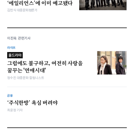
‘에일리언스’에 이미 예고됐다
김헌식 대중문화평론가
이진욱 관련기사
라이프
올드라마
그럼에도 불구하고, 여전히 사랑을
꿈꾸는 '연애시대'
정수진 대중문화 칼럼니스트
금융
‘주식한방’ 욕심 버려야
최윤정 기자