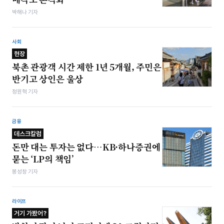
박해나 기자
사회
현장
북촌 관광객 시간 제한 1년 5개월, 주민은
반기고 상인은 울상
정원혁 기자
금융
데스크칼럼
돈만 대는 투자는 없다…KB·하나증권에
묻는 ‘LP의 책임’
봉성창 기자
라이프
거기 가봤어?