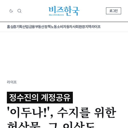
로그인
홈
심층기획
산업
금융
부동산
정책
노동
소비
자동차
사회
환경
지역
라이프
라이프
정수진의 계정공유
'이두나!', 수지를 위한
헌상물, 그 이상도