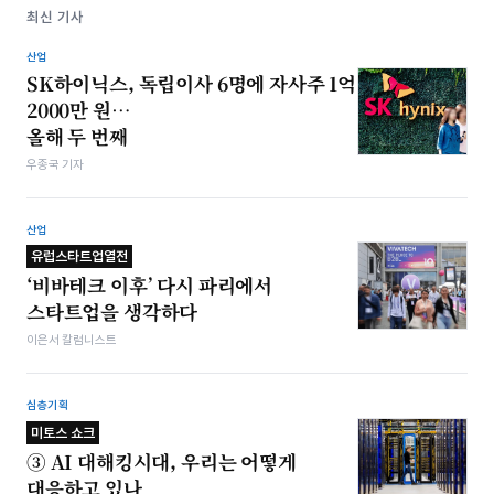
최신 기사
산업
SK하이닉스, 독립이사 6명에 자사주 1억
2000만 원…
올해 두 번째
우종국 기자
산업
유럽스타트업열전
‘비바테크 이후’ 다시 파리에서
스타트업을 생각하다
이은서 칼럼니스트
심층기획
미토스 쇼크
③ AI 대해킹시대, 우리는 어떻게
대응하고 있나