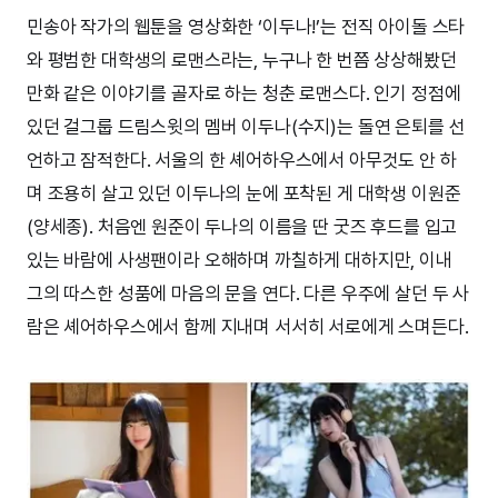
민송아 작가의 웹툰을 영상화한 ‘이두나!’는 전직 아이돌 스타
와 평범한 대학생의 로맨스라는, 누구나 한 번쯤 상상해봤던
만화 같은 이야기를 골자로 하는 청춘 로맨스다. 인기 정점에
있던 걸그룹 드림스윗의 멤버 이두나(수지)는 돌연 은퇴를 선
언하고 잠적한다. 서울의 한 셰어하우스에서 아무것도 안 하
며 조용히 살고 있던 이두나의 눈에 포착된 게 대학생 이원준
(양세종). 처음엔 원준이 두나의 이름을 딴 굿즈 후드를 입고
있는 바람에 사생팬이라 오해하며 까칠하게 대하지만, 이내
그의 따스한 성품에 마음의 문을 연다. 다른 우주에 살던 두 사
람은 셰어하우스에서 함께 지내며 서서히 서로에게 스며든다.