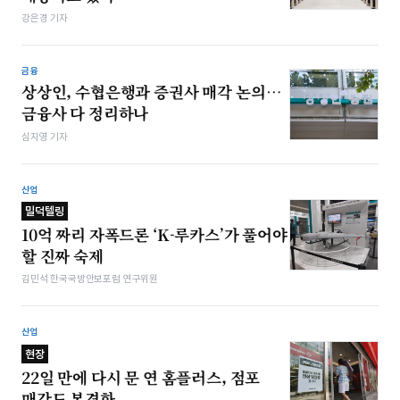
강은경 기자
금융
상상인, 수협은행과 증권사 매각 논의…
금융사 다 정리하나
심지영 기자
산업
밀덕텔링
10억 짜리 자폭드론 ‘K-루카스’가 풀어야
할 진짜 숙제
김민석 한국국방안보포럼 연구위원
산업
현장
22일 만에 다시 문 연 홈플러스, 점포
매각도 본격화