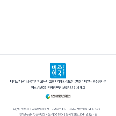
매체소개
윤리강령
기사제보
독자 고충처리
개인정보취급방침
이메일무단수집거부
청소년보호정책
정정·반론 보도
RSS
전체 태그
(주)일요신문사
｜
서울특별시 용산구 만리재로 192
｜
사업자번호: 106-81-48524
｜
인터넷신문사업등록번호: 서울, 아02990
｜
등록·발행일: 2014년 2월 4일