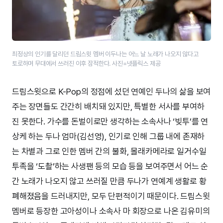
최정상의 인기를 달리던 드림스윗 멤버 이두나는 어느 날 노래가 나오지 않다고
토로하며 무대에서 쓰러진 이후 잠적한다. 사진=넷플릭스 제공
드림스윗으로 K-Pop의 정점에 섰던 연예인 두나의 삶을 보여
주는 장면들도 간간히 배치돼 있지만, 특별한 서사를 부여하
진 못한다. 가수를 돈벌이로만 생각하는 소속사나 ‘빚투’를 연
상케 하는 두나 엄마(김선영), 인기로 인해 그룹 내에 존재하
는 차별과 그로 인한 멤버 간의 불화, 몰래카메라로 일거수일
투족을 ‘도촬’하는 사생팬 등의 모습 등을 보여주면서 어느 순
간 노래가 나오지 않고 쓰러질 만큼 두나가 연예계 생활로 황
폐해졌음을 드러내지만, 모두 단편적이기 때문이다. 드림스윗
멤버로 등장한 고아성이나 소속사 마 회장으로 나온 김유미의