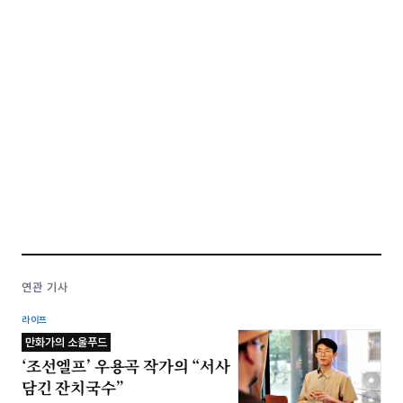
연관 기사
라이프
만화가의 소울푸드
‘조선엘프’ 우용곡 작가의 “서사
담긴 잔치국수”