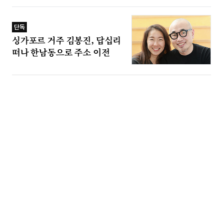
단독
싱가포르 거주 김봉진, 답십리
떠나 한남동으로 주소 이전