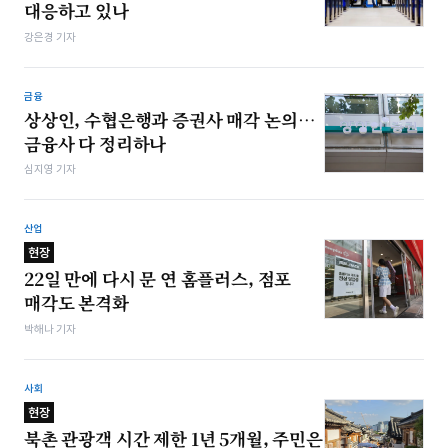
대응하고 있나
강은경 기자
금융
상상인, 수협은행과 증권사 매각 논의…
금융사 다 정리하나
심지영 기자
산업
현장
22일 만에 다시 문 연 홈플러스, 점포
매각도 본격화
박해나 기자
사회
현장
북촌 관광객 시간 제한 1년 5개월, 주민은