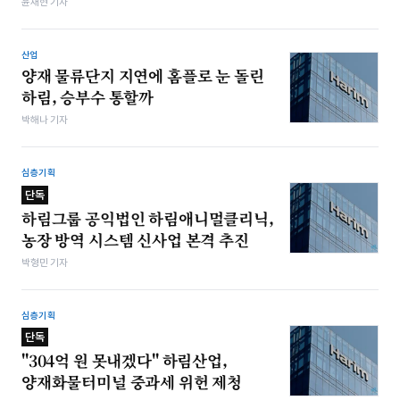
윤채현 기자
산업
양재 물류단지 지연에 홈플로 눈 돌린
하림, 승부수 통할까
박해나 기자
심층기획
단독
하림그룹 공익법인 하림애니멀클리닉,
농장 방역 시스템 신사업 본격 추진
박형민 기자
심층기획
단독
"304억 원 못내겠다" 하림산업,
양재화물터미널 중과세 위헌 제청