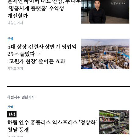
문제연 바이버 대표 연임, 두나무
‘명품시계 플랫폼’ 수익성
개선할까
박형민 기자
산업
5대 상장 건설사 상반기 영업익
25% 늘었다…
‘고원가 현장’ 줄어든 효과
차형조 기자
하림지주 관련기사
산업
현장
하림 인수 홈플러스 익스프레스 '정상화'
첫날 풍경