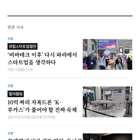
연관 기사
산업
유럽스타트업열전
‘비바테크 이후’ 다시 파리에서
스타트업을 생각하다
이은서 칼럼니스트
산업
밀덕텔링
10억 짜리 자폭드론 ‘K-
루카스’가 풀어야 할 진짜 숙제
김민석 한국국방안보포럼 연구위원
산업