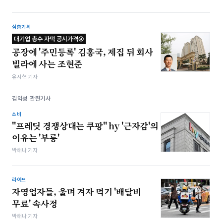
심층기획
대기업 총수 자택 공시가격④
공장에 '주민등록' 김홍국, 제집 뒤 회사
빌라에 사는 조현준
유시혁 기자
김익성 관련기사
소비
"프레딧 경쟁상대는 쿠팡" hy '근자감'의
이유는 '부릉'
박해나 기자
라이프
자영업자들, 울며 겨자 먹기 '배달비
무료' 속사정
박해나 기자