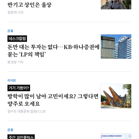
반기고 상인은 울상
정원혁 기자
금융
데스크칼럼
돈만 대는 투자는 없다…KB·하나증권에
묻는 ‘LP의 책임’
봉성창 기자
라이프
거기 가봤어?
방학이 많이 남아 고민이세요? 그렇다면
양주로 오세요
정수진 대중문화 칼럼니스트
금융
주간 코인플릭스