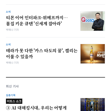
소비
티몬 이어 인터파크·위메프까지…
몸집 키운 큐텐 '신세계 잡아라'
박해나 기자
소비
테라가 못 다한 '카스 타도의 꿈', 켈리는
이룰 수 있을까
박해나 기자
최신 기사
심층기획
미토스 쇼크
③ AI 대해킹시대, 우리는 어떻게