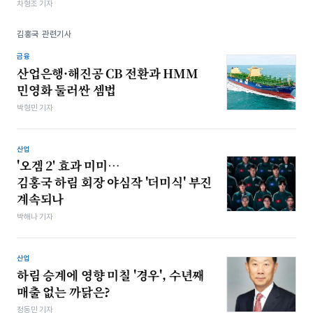
차형조 기자
김홍국 관련기사
금융
산업은행·해진공 CB 전환과 HMM
민영화 둘러싼 셈법
박형민 기자
산업
'오겜 2' 효과 미미…
김홍국 하림 회장 야심작 '더미식' 부진
계속되나
박해나 기자
산업
하림 승계에 영향 미칠 '경우', 수년째
매출 없는 까닭은?
정동민 기자