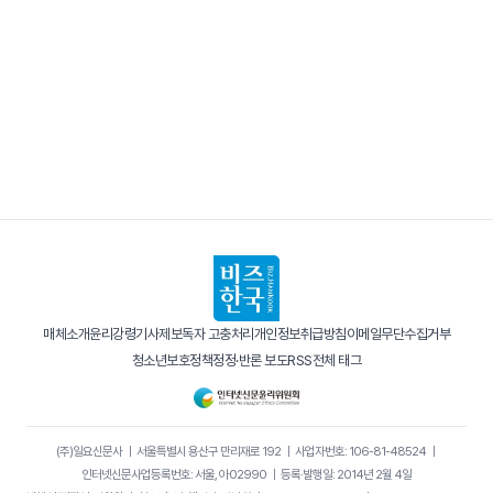
매체소개
윤리강령
기사제보
독자 고충처리
개인정보취급방침
이메일무단수집거부
청소년보호정책
정정·반론 보도
RSS
전체 태그
(주)일요신문사
｜
서울특별시 용산구 만리재로 192
｜
사업자번호: 106-81-48524
｜
인터넷신문사업등록번호: 서울, 아02990
｜
등록·발행일: 2014년 2월 4일