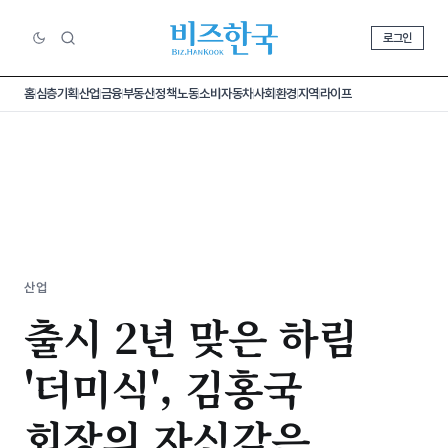
로그인
홈
심층기획
산업
금융
부동산
정책
노동
소비
자동차
사회
환경
지역
라이프
산업
출시 2년 맞은 하림
'더미식', 김홍국
회장의 자신감은