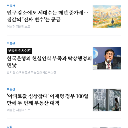
부동산
인구 감소에도 세대수는 매년 증가세…
집값의 '진짜 변수'는 공급
이승현 저널리스트
부동산
부동산 인사이트
한국은행의 현실인식 부족과 탁상행정의
민낯
김학렬 스마트튜브 부동산조사연구소장
부동산
'아파트값 심상찮다' 이재명 정부 100일
만에 두 번째 부동산 대책
이승현 저널리스트
사회