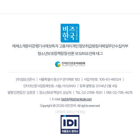
매체소개
윤리강령
기사제보
독자 고충처리
개인정보취급방침
이메일무단수집거부
청소년보호정책
정정·반론 보도
RSS
전체 태그
(주)일요신문사
｜
서울특별시 용산구 만리재로 192
｜
사업자번호: 106-81-48524
｜
인터넷신문사업등록번호: 서울, 아02990
｜
등록·발행일: 2014년 2월 4일
발행인/편집인: 김원양
｜
청소년보호책임자: 김남희
｜
TEL: 02-2198-1591
｜
FAX: 02-738-4675
｜
E-mail:
bizhk@bizhankook.com
Copyright © 2026 비즈한국. All rights reserved.
UPDATE 2026년 7월 16일