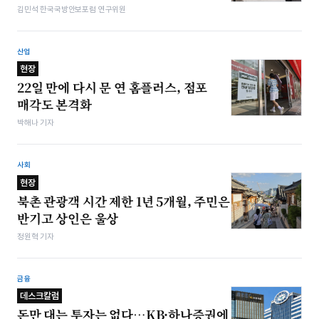
김민석 한국국방안보포럼 연구위원
산업
현장
22일 만에 다시 문 연 홈플러스, 점포
매각도 본격화
박해나 기자
사회
현장
북촌 관광객 시간 제한 1년 5개월, 주민은
반기고 상인은 울상
정원혁 기자
금융
데스크칼럼
돈만 대는 투자는 없다…KB·하나증권에