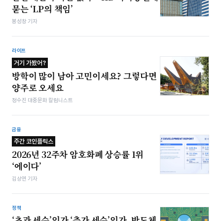
묻는 ‘LP의 책임’
봉성창 기자
라이프
거기 가봤어?
방학이 많이 남아 고민이세요? 그렇다면
양주로 오세요
정수진 대중문화 칼럼니스트
금융
주간 코인플릭스
2026년 32주차 암호화폐 상승률 1위
‘에이다’
김상연 기자
정책
‘초과 세수’인가 ‘추가 세수’인가, 반도체