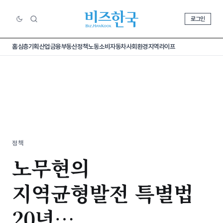
로그인
홈
심층기획
산업
금융
부동산
정책
노동
소비
자동차
사회
환경
지역
라이프
정책
노무현의
지역균형발전 특별법
20년…