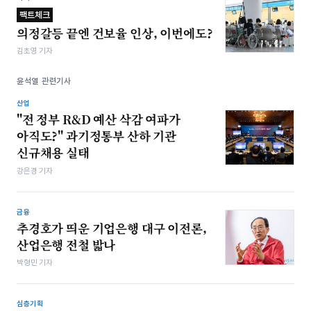
팩트체크
의정갈등 끝엔 건보율 인상, 이번에도?
김초영 기자
윤석열 관련기사
산업
"전 정부 R&D 예산 삭감 여파가
아직도?" 과기정통부 산하 기관
신규채용 실태
강은경 기자
금융
추경호가 띄운 기업은행 대구 이전론,
산업은행 전철 밟나
박형민 기자
심층기획