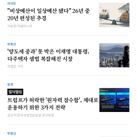
라이프
"비상예산이 일상예산 됐다" 26년 중
20년 편성된 추경
이승현 저널리스트
부동산
'양도세 중과' 못 박은 이재명 대통령,
다주택자 셈법 복잡해진 시장
차형조 기자
환경
밀덕텔링
트럼프가 허락한 '원자력 잠수함', 제대로
운용하기 위한 3가지 전략
김민석 한국국방안보포럼 연구위원
부동산