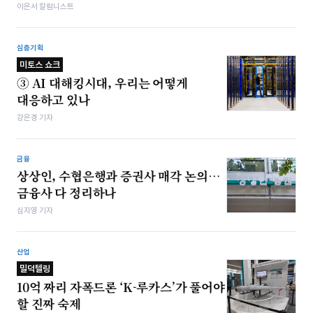
이은서 칼럼니스트
심층기획
미토스 쇼크
③ AI 대해킹시대, 우리는 어떻게
대응하고 있나
강은경 기자
금융
상상인, 수협은행과 증권사 매각 논의…
금융사 다 정리하나
심지영 기자
산업
밀덕텔링
10억 짜리 자폭드론 ‘K-루카스’가 풀어야
할 진짜 숙제