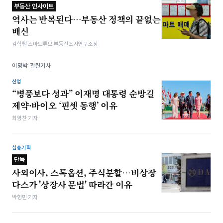
부동산 인사이트
역사는 반복된다…부동산 정책의 끝없는
배신
김학렬 스마트튜브 부동산조사연구소장
이명박 관련기사
산업
“병풍보다 성과” 이재명 대통령 순방길
제약·바이오 ‘핀셋 동행’ 이유
최영찬 기자
심층기획
단독
사외이사, 스톡옵션, 주식분할…비상장
다스가 '상장사 문법' 따라간 이유
박형민 기자