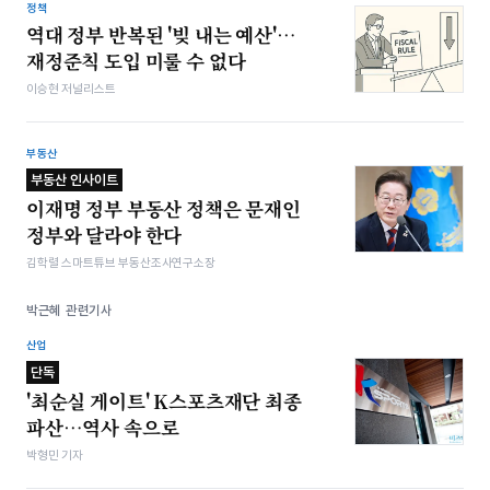
정책
역대 정부 반복된 '빚 내는 예산'…
재정준칙 도입 미룰 수 없다
이승현 저널리스트
부동산
부동산 인사이트
이재명 정부 부동산 정책은 문재인
정부와 달라야 한다
김학렬 스마트튜브 부동산조사연구소장
박근혜 관련기사
산업
단독
'최순실 게이트' K스포츠재단 최종
파산…역사 속으로
박형민 기자