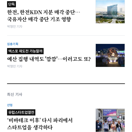
단독
한전, 한전KDN 지분 매각 중단…
국유자산 매각 중단 기조 영향
박형민 기자
심층기획
엑스포 재도전 가능할까
예산 집행 내역도 '깜깜'…이러고도 또?
박형민 기자
최신 기사
산업
유럽스타트업열전
‘비바테크 이후’ 다시 파리에서
스타트업을 생각하다