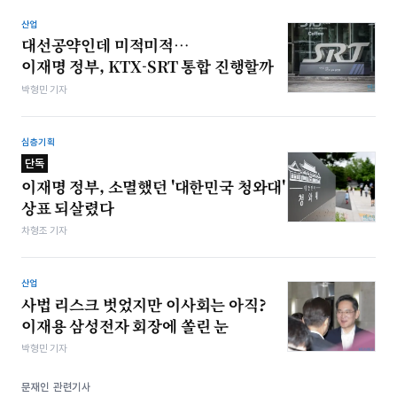
산업
대선공약인데 미적미적…
이재명 정부, KTX-SRT 통합 진행할까
박형민 기자
심층기획
단독
이재명 정부, 소멸했던 '대한민국 청와대'
상표 되살렸다
차형조 기자
산업
사법 리스크 벗었지만 이사회는 아직?
이재용 삼성전자 회장에 쏠린 눈
박형민 기자
문재인 관련기사