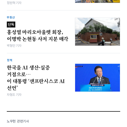
정원혁 기자
부동산
단독
홍성열 마리오아울렛 회장,
이명박 논현동 사저 지분 매각
박형민 기자
정책
한국을 AI 생산·실증
거점으로…
이 대통령 ‘샌프란시스코 AI
선언’
차형조 기자
노무현 관련기사