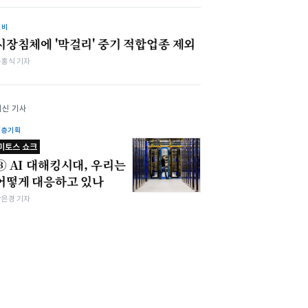
소비
시장침체에 '막걸리' 중기 적합업종 제외
문홍식 기자
최신 기사
심층기획
미토스 쇼크
③ AI 대해킹시대, 우리는
어떻게 대응하고 있나
강은경 기자