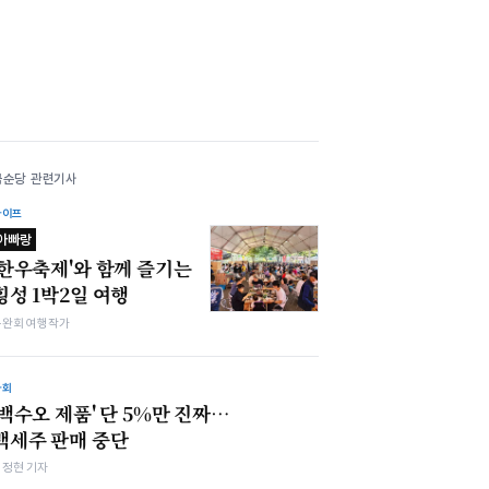
국순당 관련기사
라이프
아빠랑
'한우축제'와 함께 즐기는
횡성 1박2일 여행
구완회 여행작가
사회
'백수오 제품' 단 5%만 진짜…
백세주 판매 중단
김정현 기자