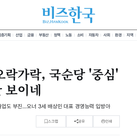
심층기획
산업
금융
부동산
정책
노동
소비
자동차
사회
환경
지역
오락가락, 국순당 '중심'
안 보이네
사업도 부진…오너 3세 배상민 대표 경영능력 입방아
스크랩
공유
인쇄