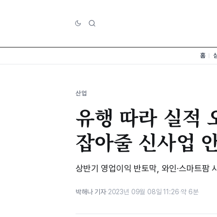
홈
산업
유행 따라 실적 
잡아줄 신사업 
상반기 영업이익 반토막, 와인·스마트팜 
박해나 기자
·
2023년 09월 08일 11:26
·
약 6분