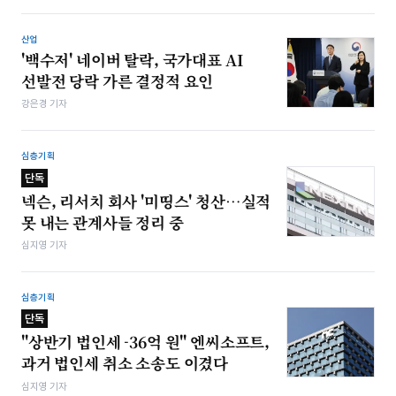
산업
'백수저' 네이버 탈락, 국가대표 AI
선발전 당락 가른 결정적 요인
강은경 기자
심층기획
단독
넥슨, 리서치 회사 '미띵스' 청산…실적
못 내는 관계사들 정리 중
심지영 기자
심층기획
단독
"상반기 법인세 -36억 원" 엔씨소프트,
과거 법인세 취소 소송도 이겼다
심지영 기자