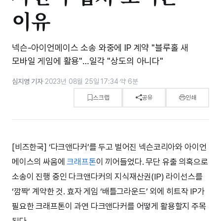
이유
넥슨-아이언메이스 소송 와중에 IP 계약 "블루홀 새
모바일 게임에 활용"…일각 "상도의 아니다"
심지영 기자
·
2023년 08월 25일 17:34
·
약 6분
스크랩
공유
인쇄
[비즈한국] ‘다크앤다커’를 두고 벌어진 넥슨코리아와 아이언
메이스의 싸움에
크래프톤
이 끼어들었다. 무단 유출 의혹으로
소송이 진행 중인 다크앤다커의 지식재산권(IP) 라이선스를
‘깜짝’ 계약한 것. 효자 게임 ‘배틀그라운드’ 외에 히트작 IP가
필요한 크래프톤이 과연 다크앤다커를 어떻게 활용할지 주목
된다.