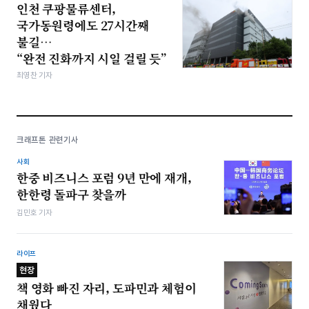
인천 쿠팡물류센터,
국가동원령에도 27시간째
불길…
“완전 진화까지 시일 걸릴 듯”
최영찬 기자
크래프톤 관련기사
사회
한중 비즈니스 포럼 9년 만에 재개,
한한령 돌파구 찾을까
김민호 기자
라이프
현장
책 영화 빠진 자리, 도파민과 체험이
채웠다