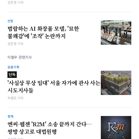
강은경 기자
산업
범람하는 AI 화장품 모델, '묘한
불쾌감'에 '조작' 논란까지
강은경 기자
이철우 관련기사
심층기획
단독
'사실상 무상 임대' 서울 자가에 관사 사는
시도지사들
차형조 기자
정책
엔씨-웹젠 'R2M' 소송 끝까지 간다…
쌍방 상고로 대법원행