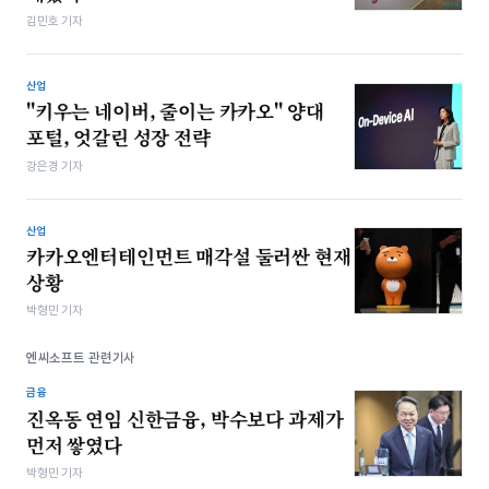
김민호 기자
산업
"키우는 네이버, 줄이는 카카오" 양대
포털, 엇갈린 성장 전략
강은경 기자
산업
카카오엔터테인먼트 매각설 둘러싼 현재
상황
박형민 기자
엔씨소프트 관련기사
금융
진옥동 연임 신한금융, 박수보다 과제가
먼저 쌓였다
박형민 기자