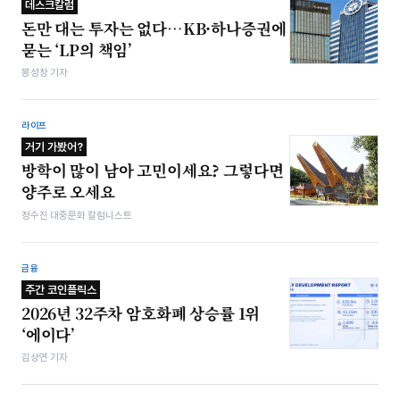
데스크칼럼
돈만 대는 투자는 없다…KB·하나증권에
묻는 ‘LP의 책임’
봉성창 기자
라이프
거기 가봤어?
방학이 많이 남아 고민이세요? 그렇다면
양주로 오세요
정수진 대중문화 칼럼니스트
금융
주간 코인플릭스
2026년 32주차 암호화폐 상승률 1위
‘에이다’
김상연 기자