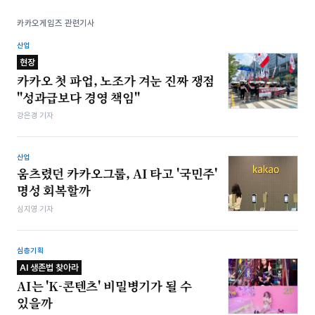
카카오게임즈 관련기사
산업
현장
카카오 첫 파업, 노조가 겨눈 진짜 쟁점
"성과급보다 경영 책임"
강은경 기자
산업
움츠렸던 카카오그룹, AI 타고 '국민주'
명성 회복할까
심지영 기자
심층기획
AI 생존법 찾아라
AI는 'K-콘텐츠' 비밀병기가 될 수
있을까