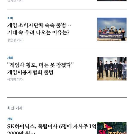
심지영 기자
소비
게임 소비자단체 속속 출범…
기대 속 우려 나오는 이유는?
강은경 기자
사회
"게임사 횡포, 더는 못 참겠다"
게임이용자협회 출범
심지영 기자
최신 기사
산업
SK하이닉스, 독립이사 6명에 자사주 1억
2000만 원…