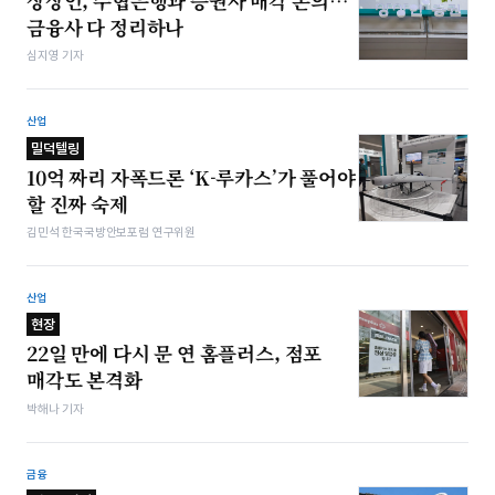
상상인, 수협은행과 증권사 매각 논의…
금융사 다 정리하나
심지영 기자
산업
밀덕텔링
10억 짜리 자폭드론 ‘K-루카스’가 풀어야
할 진짜 숙제
김민석 한국국방안보포럼 연구위원
산업
현장
22일 만에 다시 문 연 홈플러스, 점포
매각도 본격화
박해나 기자
금융