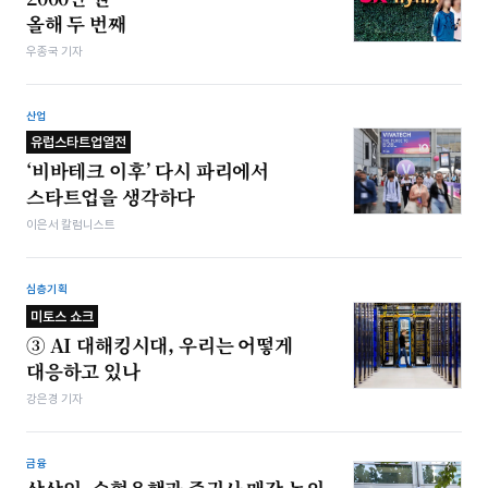
올해 두 번째
우종국 기자
산업
유럽스타트업열전
‘비바테크 이후’ 다시 파리에서
스타트업을 생각하다
이은서 칼럼니스트
심층기획
미토스 쇼크
③ AI 대해킹시대, 우리는 어떻게
대응하고 있나
강은경 기자
금융