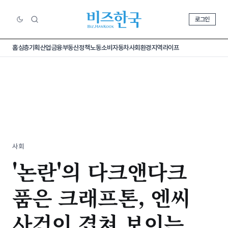
로그인
홈
심층기획
산업
금융
부동산
정책
노동
소비
자동차
사회
환경
지역
라이프
사회
'논란'의 다크앤다크
품은 크래프톤, 엔씨
사건이 겹쳐 보이는