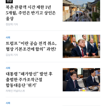
현장
북촌 관광객 시간 제한 1년
5개월, 주민은 반기고 상인은
울상
정원혁 기자
사회
트럼프 “이란 공습 전격 취소,
협상 기본조건에 합의” 과연?
김남희 기자
사회
대통령 “패가망신” 발언 후
출범한 주가조작근절
합동대응단 ‘위기’
차해인 저널리스트
사회