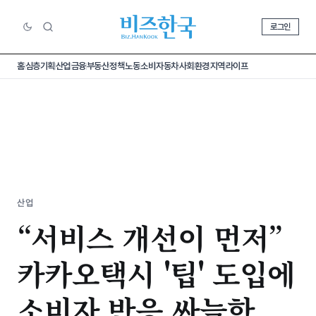
로그인
홈
심층기획
산업
금융
부동산
정책
노동
소비
자동차
사회
환경
지역
라이프
산업
“서비스 개선이 먼저”
카카오택시 '팁' 도입에
소비자 반응 싸늘한