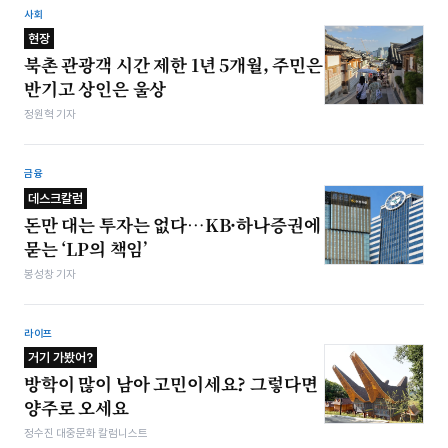
사회
현장
북촌 관광객 시간 제한 1년 5개월, 주민은
반기고 상인은 울상
정원혁 기자
금융
데스크칼럼
돈만 대는 투자는 없다…KB·하나증권에
묻는 ‘LP의 책임’
봉성창 기자
라이프
거기 가봤어?
방학이 많이 남아 고민이세요? 그렇다면
양주로 오세요
정수진 대중문화 칼럼니스트