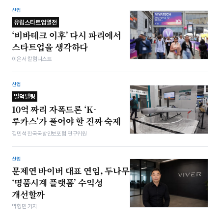
산업
유럽스타트업열전
‘비바테크 이후’ 다시 파리에서
스타트업을 생각하다
이은서 칼럼니스트
산업
밀덕텔링
10억 짜리 자폭드론 ‘K-
루카스’가 풀어야 할 진짜 숙제
김민석 한국국방안보포럼 연구위원
산업
문제연 바이버 대표 연임, 두나무
‘명품시계 플랫폼’ 수익성
개선할까
박형민 기자