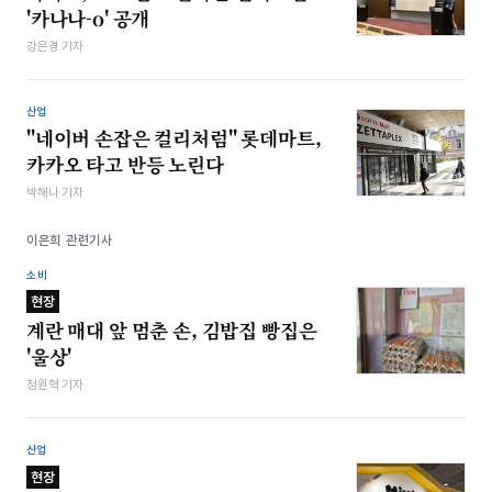
'카나나-o' 공개
강은경 기자
산업
"네이버 손잡은 컬리처럼" 롯데마트,
카카오 타고 반등 노린다
박해나 기자
이은희 관련기사
소비
현장
계란 매대 앞 멈춘 손, 김밥집 빵집은
'울상'
정원혁 기자
산업
현장