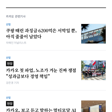
카카오 관련기사
산업
쿠팡 때린 과징금 6200억은 서막일 뿐,
아직 줄줄이 남았다
차해인 저널리스트
산업
현장
카카오 첫 파업, 노조가 겨눈 진짜 쟁점
"성과급보다 경영 책임"
강은경 기자
산업
현장
카카오, 보고 듣고 말하는 멀티모달 AI