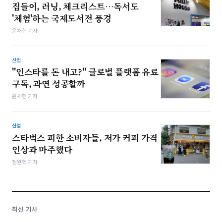
집들이, 러닝, 체크리스트…독서도
'체험'하는 국제도서전 풍경
윤채현 기자
산업
"인스타를 돈 내고?" 글로벌 플랫폼 유료
구독, 과연 성공할까
윤채현 기자
산업
스타벅스 피한 소비자들, 저가 커피 가격
인상과 마주했다
정원혁 기자
최신 기사