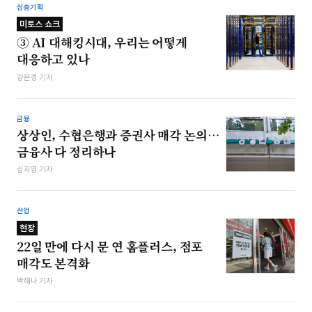
심층기획
미토스 쇼크
③ AI 대해킹시대, 우리는 어떻게
대응하고 있나
강은경 기자
금융
상상인, 수협은행과 증권사 매각 논의…
금융사 다 정리하나
심지영 기자
산업
현장
22일 만에 다시 문 연 홈플러스, 점포
매각도 본격화
박해나 기자