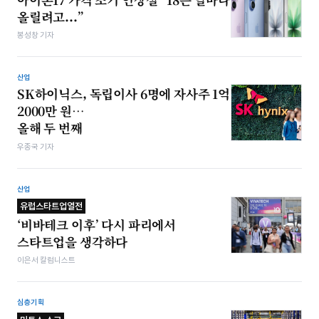
올릴려고...”
봉성창 기자
산업
SK하이닉스, 독립이사 6명에 자사주 1억
2000만 원…
올해 두 번째
우종국 기자
산업
유럽스타트업열전
‘비바테크 이후’ 다시 파리에서
스타트업을 생각하다
이은서 칼럼니스트
심층기획