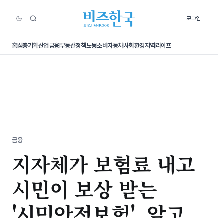
로그인
홈
심층기획
산업
금융
부동산
정책
노동
소비
자동차
사회
환경
지역
라이프
금융
지자체가 보험료 내고
시민이 보상 받는
'시민안전보험', 알고