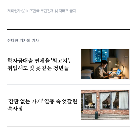
저작권자 ⓒ 비즈한국 무단전재 및 재배포 금지
전다현 기자의 기사
학자금대출 연체율 '최고치',
취업해도 빚 못 갚는 청년들
'간판 없는 가게' 열풍 속 엇갈린
속사정