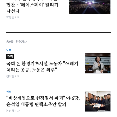
협찬…‘페이스페이’ 알리기
나선다
박형민 기자
용혜인 관련기사
노동
현장
국회 온 환경기초시설 노동자 "쓰레기
처리는 공공, 노동은 외주"
전다현 기자
정책
"비상계엄으로 헌정질서 파괴" 야 6당,
윤석열 대통령 탄핵소추안 발의
봉성창 기자