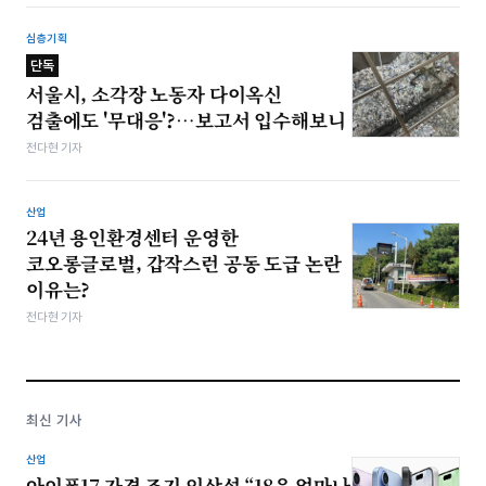
심층기획
단독
서울시, 소각장 노동자 다이옥신
검출에도 '무대응'?…보고서 입수해보니
전다현 기자
산업
24년 용인환경센터 운영한
코오롱글로벌, 갑작스런 공동 도급 논란
이유는?
전다현 기자
최신 기사
산업
아이폰17 가격 조기 인상설 “18은 얼마나