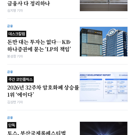
금융사 다 정리하나
심지영 기자
금융
데스크칼럼
돈만 대는 투자는 없다…KB·
하나증권에 묻는 ‘LP의 책임’
봉성창 기자
금융
주간 코인플릭스
2026년 32주차 암호화폐 상승률
1위 ‘에이다’
김상연 기자
금융
단독
토스, 부산국제록페스티벌