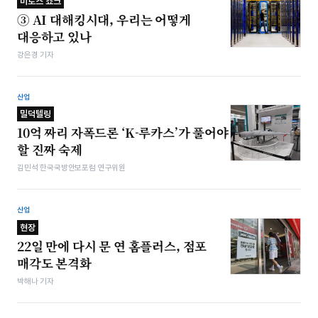
미토스 쇼크
③ AI 대해킹시대, 우리는 어떻게
대응하고 있나
강은경 기자
산업
밀덕텔링
10억 짜리 자폭드론 ‘K-루카스’가 풀어야
할 진짜 숙제
김민석 한국국방안보포럼 연구위원
산업
현장
22일 만에 다시 문 연 홈플러스, 점포
매각도 본격화
박해나 기자