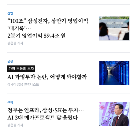
산업
“100조” 삼성전자, 상반기 영업이익
‘대기록’…
2분기 영업이익 89.4조 원
강은경 기자
금융
가장 보통의 투자
AI 과잉투자 논란, 어떻게 봐야할까
김세아 금융 칼럼니스트
산업
정부는 인프라, 삼성·SK는 투자…
AI 3대 메가프로젝트 닻 올렸다
강은경 기자