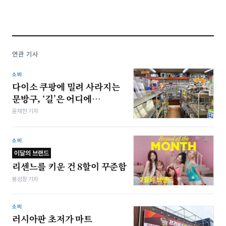
연관 기사
소비
다이소 쿠팡에 밀려 사라지는
문방구, ‘길’은 어디에…
윤채현 기자
소비
이달의 브랜드
리센느를 키운 건 8할이 꾸준함
봉성창 기자
소비
러시아판 초저가 마트