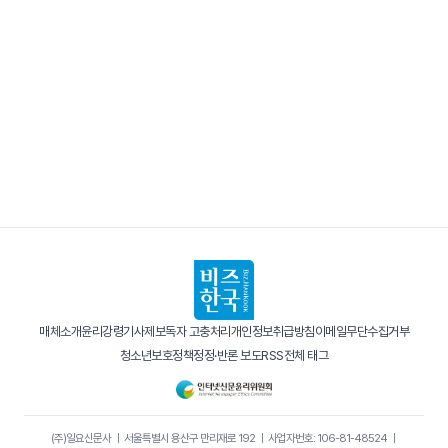
매체소개
윤리강령
기사제보
독자 고충처리
개인정보취급방침
이메일무단수집거부
청소년보호정책
정정·반론 보도
RSS
전체 태그
(주)일요신문사
｜
서울특별시 용산구 만리재로 192
｜
사업자번호: 106-81-48524
｜