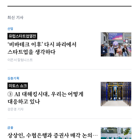
최신 기사
산업
유럽스타트업열전
‘비바테크 이후’ 다시 파리에서
스타트업을 생각하다
이은서 칼럼니스트
심층기획
미토스 쇼크
③ AI 대해킹시대, 우리는 어떻게
대응하고 있나
강은경 기자
금융
상상인, 수협은행과 증권사 매각 논의…