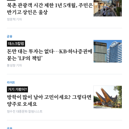
북촌 관광객 시간 제한 1년 5개월, 주민은
반기고 상인은 울상
정원혁 기자
금융
데스크칼럼
돈만 대는 투자는 없다…KB·하나증권에
묻는 ‘LP의 책임’
봉성창 기자
라이프
거기 가봤어?
방학이 많이 남아 고민이세요? 그렇다면
양주로 오세요
정수진 대중문화 칼럼니스트
금융