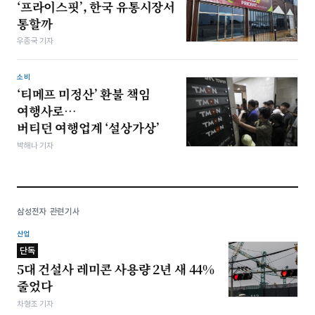
‘프라이스핏’, 한국 유통시장서
통할까
우종국 기자
소비
‘티메프 미정산’ 환불 책임
여행사로…
버티던 여행업계 ‘설상가상’
박해나 기자
삼성전자 관련기사
산업
단독
5대 건설사 레미콘 사용량 2년 새 44%
줄었다
차형조 기자