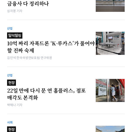
금융사 다 정리하나
심지영 기자
산업
밀덕텔링
10억 짜리 자폭드론 ‘K-루카스’가 풀어야
할 진짜 숙제
김민석 한국국방안보포럼 연구위원
산업
현장
22일 만에 다시 문 연 홈플러스, 점포
매각도 본격화
박해나 기자
사회
현장