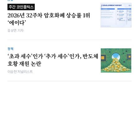
주간 코인플릭스
2026년 32주차 암호화폐 상승률 1위
‘에이다’
김상연 기자
정책
‘초과 세수’인가 ‘추가 세수’인가, 반도체
호황 재원 논란
이승현 저널리스트