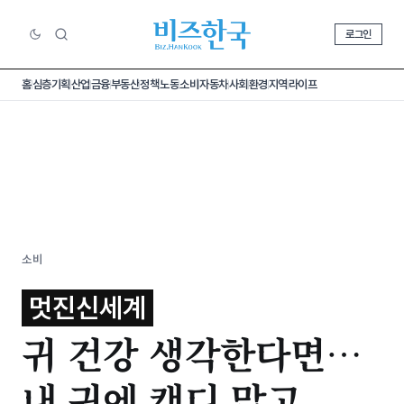
로그인
홈
심층기획
산업
금융
부동산
정책
노동
소비
자동차
사회
환경
지역
라이프
소비
멋진신세계
귀 건강 생각한다면…
내 귀에 캔디 말고