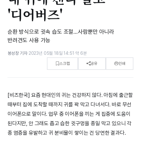
'디어버즈'
순환 방식으로 귓속 습도 조절…사람뿐만 아니라
반려견도 사용 가능
봉성창 기자
·
2023년 05월 18일 14:51
·
약 6분
스크랩
공유
인쇄
[비즈한국] 요즘 현대인의 귀는 건강하지 않다. 아침에 출근할
때부터 집에 도착할 때까지 귀를 꽉 막고 다녀서다. 바로 무선
이어폰으로 말이다. 업무 중 이어폰을 끼는 게 집중에 도움이
된다지만, 안 그래도 좁고 습한 귓구멍을 종일 막고 있으니 각
종 염증을 유발하고 귀 분비물이 쌓이는 건 당연한 결과다.