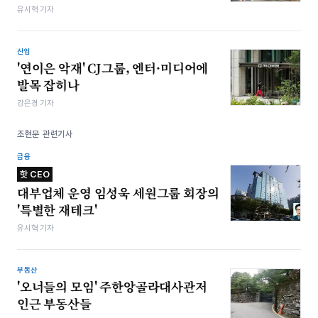
유시혁 기자
산업
'연이은 악재' CJ그룹, 엔터·미디어에
발목 잡히나
강은경 기자
조현문 관련기사
금융
핫 CEO
대부업체 운영 임성욱 세원그룹 회장의
'특별한 재테크'
유시혁 기자
부동산
'오너들의 모임' 주한앙골라대사관저
인근 부동산들