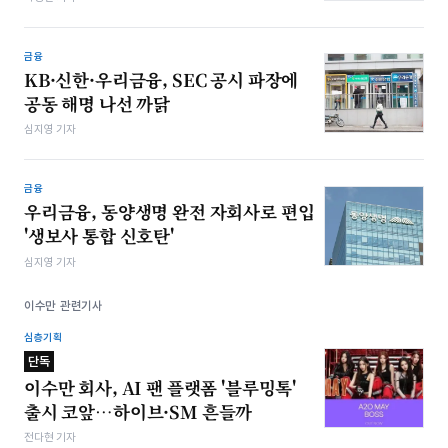
금융
KB·신한·우리금융, SEC 공시 파장에
공동 해명 나선 까닭
심지영 기자
금융
우리금융, 동양생명 완전 자회사로 편입
'생보사 통합 신호탄'
심지영 기자
이수만 관련기사
심층기획
단독
이수만 회사, AI 팬 플랫폼 '블루밍톡'
출시 코앞…하이브·SM 흔들까
전다현 기자