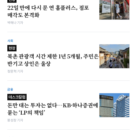
22일 만에 다시 문 연 홈플러스, 점포
매각도 본격화
박해나 기자
사회
현장
북촌 관광객 시간 제한 1년 5개월, 주민은
반기고 상인은 울상
정원혁 기자
금융
데스크칼럼
돈만 대는 투자는 없다…KB·하나증권에
묻는 ‘LP의 책임’
봉성창 기자