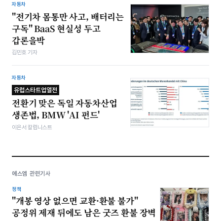
자동차
"전기차 몸통만 사고, 배터리는
구독" BaaS 현실성 두고
갑론을박
김민호 기자
자동차
유럽스타트업열전
전환기 맞은 독일 자동차산업
생존법, BMW 'AI 펀드'
이은서 칼럼니스트
에스엠 관련기사
정책
"개봉 영상 없으면 교환·환불 불가"
공정위 제재 뒤에도 남은 굿즈 환불 장벽