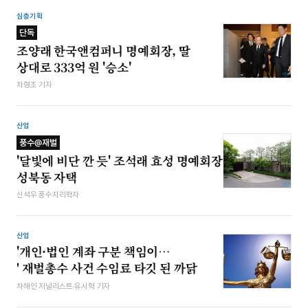
심층기획
단독
조양래 한국앤컴퍼니 명예회장, 딸
상대로 333억 원 '승소'
차형조 기자
산업
풍수@재벌
'달빛에 비단 깐 듯' 조석래 효성 명예회장
성북동 자택
신석우 풍수지리학자
산업
'개인·법인 계좌 구분 책임이…
' 재벌총수 사건 수임료 타깃 된 까닭
차해인 저널리스트·유시혁 기자