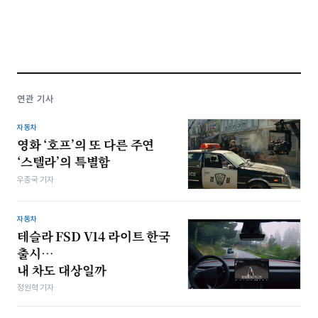
연관 기사
자동차
영화 ‘호프’의 또 다른 주연
‘스텔라’의 특별함
우종국 기자
자동차
테슬라 FSD V14 라이트 한국
출시…
내 차도 대상일까
정원혁 기자