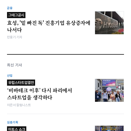
금융
그때그공시
효성, '밑 빠진 독' 진흥기업 유상증자에
나서다
민웅기 기자
최신 기사
산업
유럽스타트업열전
‘비바테크 이후’ 다시 파리에서
스타트업을 생각하다
이은서 칼럼니스트
심층기획
미토스 쇼크