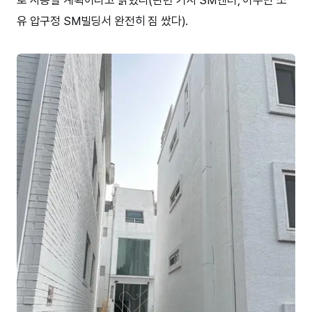
유 압구정 SM빌딩서 완전히 짐 쌌다).