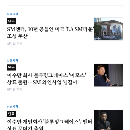
심층기획
단독
SM엔터, 10년 공들인 미국 'LA SM타운'
조성 무산
전다현 기자
심층기획
단독
이수만 회사 블루밍그레이스 '이모스'
상표 출원…SM 와인사업 넘길까
전다현 기자
심층기획
단독
이수만 개인회사 '블루밍그레이스', 엔터
상표 무더기 출원