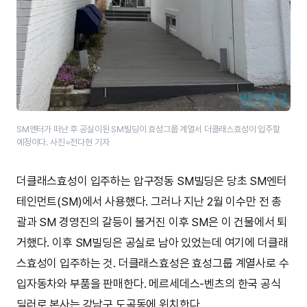
SM엔터가 떠난 후 공실이된 SM빌딩이 효성그룹 계열서 더클래스효성이 입주할
예정이다. 사진=전다현 기자
더클래스효성이 입주하는 압구정동 SM빌딩은 당초 SM엔터
테인먼트(SM)에서 사용했다. 그러나 지난 2월 이수만 전 총
괄과 SM 경영진의 갈등이 불거진 이후 SM은 이 건물에서 퇴
거했다. 이후 SM빌딩은 공실로 남아 있었는데 여기에 더클래
스효성이 입주하는 것. 더클래스효성은 효성그룹 계열사로 수
입자동차와 부품을 판매한다. 메르세데스-벤츠의 한국 공식
딜러로 본사는 강남구 도곡동에 위치한다.