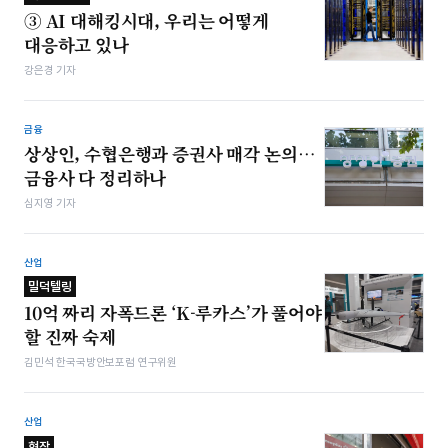
③ AI 대해킹시대, 우리는 어떻게
대응하고 있나
강은경 기자
금융
상상인, 수협은행과 증권사 매각 논의…
금융사 다 정리하나
심지영 기자
산업
밀덕텔링
10억 짜리 자폭드론 ‘K-루카스’가 풀어야
할 진짜 숙제
김민석 한국국방안보포럼 연구위원
산업
현장