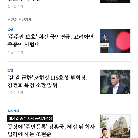
전다현 기자
조현준 관련기사
금융
'주주권 보호' 내건 국민연금, 고려아연
주총이 시험대
차형조 기자
산업
'갈 길 급한' 조현상 HS효성 부회장,
김건희 특검 소환 앞뒤
박형민 기자
심층기획
대기업 총수 자택 공시가격④
공장에 '주민등록' 김홍국, 제집 뒤 회사
빌라에 사는 조현준