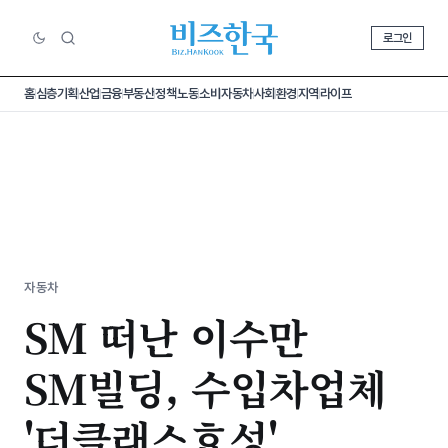
로그인
홈
심층기획
산업
금융
부동산
정책
노동
소비
자동차
사회
환경
지역
라이프
자동차
SM 떠난 이수만
SM빌딩, 수입차업체
'더클래스효성'