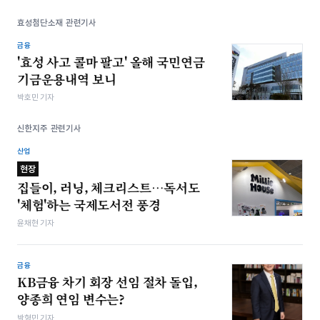
효성첨단소재 관련기사
금융
'효성 사고 콜마 팔고' 올해 국민연금
기금운용내역 보니
박호민 기자
신한지주 관련기사
산업
현장
집들이, 러닝, 체크리스트…독서도
'체험'하는 국제도서전 풍경
윤채현 기자
금융
KB금융 차기 회장 선임 절차 돌입,
양종희 연임 변수는?
박형민 기자