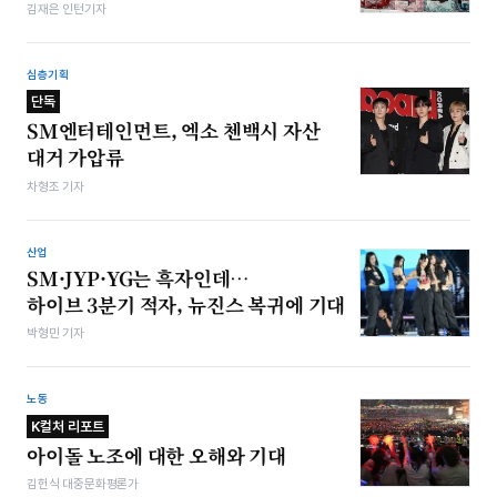
김재은 인턴기자
심층기획
단독
SM엔터테인먼트, 엑소 첸백시 자산
대거 가압류
차형조 기자
산업
SM·JYP·YG는 흑자인데…
하이브 3분기 적자, 뉴진스 복귀에 기대
박형민 기자
노동
K컬처 리포트
아이돌 노조에 대한 오해와 기대
김헌식 대중문화평론가