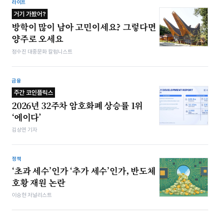
라이프
거기 가봤어?
방학이 많이 남아 고민이세요? 그렇다면
양주로 오세요
정수진 대중문화 칼럼니스트
금융
주간 코인플릭스
2026년 32주차 암호화폐 상승률 1위
‘에이다’
김상연 기자
정책
‘초과 세수’인가 ‘추가 세수’인가, 반도체
호황 재원 논란
이승현 저널리스트