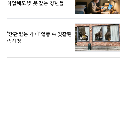
취업해도 빚 못 갚는 청년들
'간판 없는 가게' 열풍 속 엇갈린
속사정