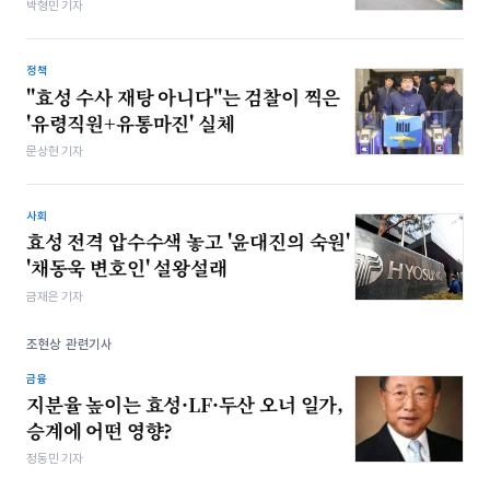
박형민 기자
정책
"효성 수사 재탕 아니다"는 검찰이 찍은
'유령직원+유통마진' 실체
문상현 기자
사회
효성 전격 압수수색 놓고 '윤대진의 숙원'
'채동욱 변호인' 설왕설래
금재은 기자
조현상 관련기사
금융
지분율 높이는 효성·LF·두산 오너 일가,
승계에 어떤 영향?
정동민 기자