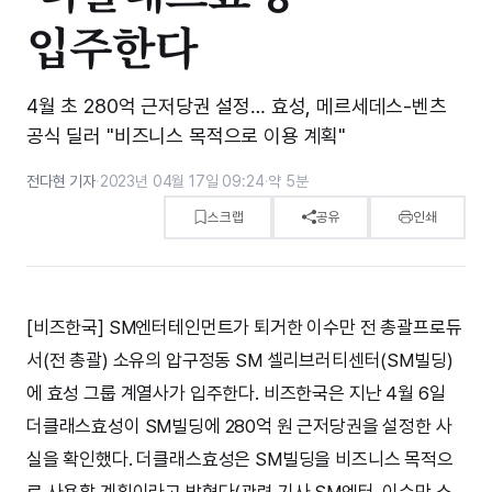
입주한다
4월 초 280억 근저당권 설정… 효성, 메르세데스-벤츠
공식 딜러 "비즈니스 목적으로 이용 계획"
전다현 기자
·
2023년 04월 17일 09:24
·
약 5분
스크랩
공유
인쇄
[비즈한국] SM엔터테인먼트가 퇴거한 이수만 전 총괄프로듀
서(전 총괄) 소유의 압구정동 SM 셀리브러티센터(SM빌딩)
에 효성 그룹 계열사가 입주한다. 비즈한국은 지난 4월 6일
더클래스효성이 SM빌딩에 280억 원 근저당권을 설정한 사
실을 확인했다. 더클래스효성은 SM빌딩을 비즈니스 목적으
로 사용할 계획이라고 밝혔다(관련 기사 SM엔터, 이수만 소