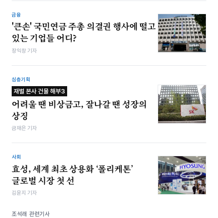
금융
'큰손' 국민연금 주총 의결권 행사에 떨고
있는 기업들 어디?
장익창 기자
심층기획
재벌 본사 건물 해부3
어려울 땐 비상금고, 잘나갈 땐 성장의
상징
금재은 기자
사회
효성, 세계 최초 상용화 ‘폴리케톤’
글로벌 시장 첫 선
김윤지 기자
조석래 관련기사