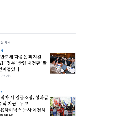
최신 기사
정책
“반도체 다음은 피지컬
AI” 정부 ‘산업 대전환’ 팔
걷어붙였다
김민호 기자
노동
“적자 시 임금조정, 성과급
주식 지급” 두고
SK하이닉스 노사 여전히
‘평행선’