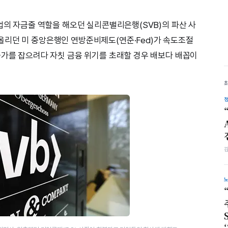
업의 자금줄 역할을 해오던 실리콘밸리은행(SVB)의 파산 사
올리던 미 중앙은행인 연방준비제도(연준·Fed)가 속도조절
물가를 잡으려다 자칫 금융 위기를 초래할 경우 배보다 배꼽이