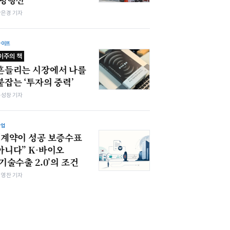
강은경 기자
라이프
이주의 책
흔들리는 시장에서 나를
붙잡는 ‘투자의 중력’
봉성창 기자
산업
“계약이 성공 보증수표
아니다” K-바이오
‘기술수출 2.0’의 조건
최영찬 기자