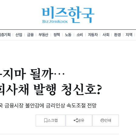
심층기획
산업
금융
부동산
정책
노동
소비
자동차
사회
환경
지역
옹지마 될까…
회사채 발행 청신호?
미국 금융시장 불안감에 금리인상 속도조절 전망
스크랩
공유
인쇄