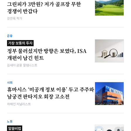
그린피가 3만원? 저가 골프장 무한
경쟁이 반갑다
강찬욱 작가
금융
가장 보통의 투자
정부 물러섰지만 방향은 보였다, ISA
개편이 남긴 힌트
김세아 금융 칼럼니스트
사회
휴마시스 ‘미공개 정보 이용’ 두고 주주와
남궁견 판타지오 회장 고소전
차해인 저널리스트
노동
알쓸비법