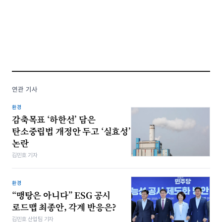
연관 기사
환경
감축목표 ‘하한선’ 담은
탄소중립법 개정안 두고 ‘실효성’
논란
김민호 기자
환경
“맹탕은 아니다” ESG 공시
로드맵 최종안, 각계 반응은?
김민호 산업팀 기자