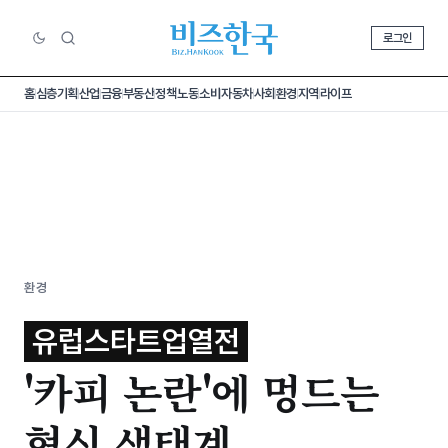
로그인
홈
심층기획
산업
금융
부동산
정책
노동
소비
자동차
사회
환경
지역
라이프
환경
유럽스타트업열전
'카피 논란'에 멍드는
혁신 생태계