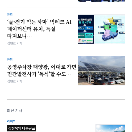
환경
‘물·전기 먹는 하마’ 빅테크 AI
데이터센터 유치, 득실
따져보니…
김민호 기자
환경
공영주차장 태양광, 이대로 가면
민간발전사가 '독식'할 수도…
김민호 기자
최신 기사
라이프
강찬욱의 나쁜골프