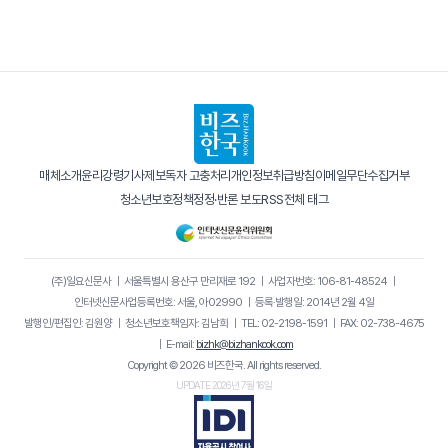
매체소개
윤리강령
기사제보
독자 고충처리
개인정보취급방침
이메일무단수집거부
청소년보호정책
정정·반론 보도
RSS
전체 태그
(주)일요신문사
｜
서울특별시 용산구 만리재로 192
｜
사업자번호: 106-81-48524
｜
인터넷신문사업등록번호: 서울, 아02990
｜
등록·발행일: 2014년 2월 4일
발행인/편집인: 김원양
｜
청소년보호책임자: 김남희
｜
TEL: 02-2198-1591
｜
FAX: 02-738-4675
｜
E-mail:
bizhk@bizhankook.com
Copyright © 2026 비즈한국. All rights reserved.
UPDATE 2026년 7월 16일