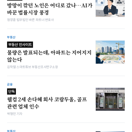
방망이 깎던 노인은 어디로 갔나…AI가
바꾼 법률시장 풍경
정양훈 법무법인 바른 파트너 변호사
부동산
부동산 인사이트
물량은 발표되는데, 아파트는 지어지지
않는다
김학렬 스마트튜브 부동산조사연구소장
금융
단독
웰컴 2세 손다혜 회사 코람두올, 골프
관련 업체 인수
박형민 기자
부동산