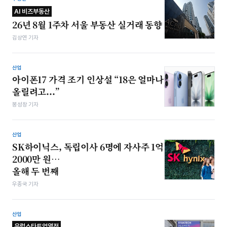
AI 비즈부동산
26년 8월 1주차 서울 부동산 실거래 동향
김상연 기자
산업
아이폰17 가격 조기 인상설 “18은 얼마나
올릴려고...”
봉성창 기자
산업
SK하이닉스, 독립이사 6명에 자사주 1억
2000만 원…
올해 두 번째
우종국 기자
산업
유럽스타트업열전