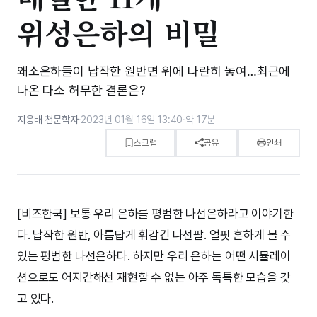
위성은하의 비밀
왜소은하들이 납작한 원반면 위에 나란히 놓여…최근에
나온 다소 허무한 결론은?
지웅배 천문학자
·
2023년 01월 16일 13:40
·
약 17분
스크랩
공유
인쇄
[비즈한국] 보통 우리 은하를 평범한 나선은하라고 이야기한
다. 납작한 원반, 아름답게 휘감긴 나선팔. 얼핏 흔하게 볼 수
있는 평범한 나선은하다. 하지만 우리 은하는 어떤 시뮬레이
션으로도 어지간해선 재현할 수 없는 아주 독특한 모습을 갖
고 있다.