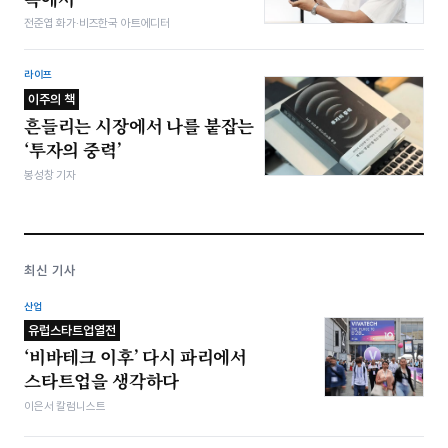
전준엽 화가·비즈한국 아트에디터
라이프
이주의 책
흔들리는 시장에서 나를 붙잡는
‘투자의 중력’
봉성창 기자
최신 기사
산업
유럽스타트업열전
‘비바테크 이후’ 다시 파리에서
스타트업을 생각하다
이은서 칼럼니스트