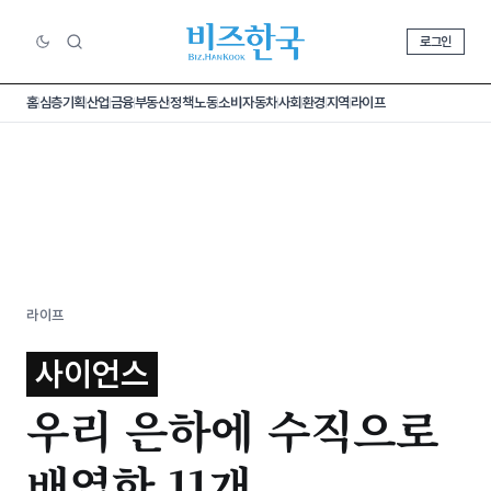
로그인
홈
심층기획
산업
금융
부동산
정책
노동
소비
자동차
사회
환경
지역
라이프
라이프
사이언스
우리 은하에 수직으로
배열한 11개