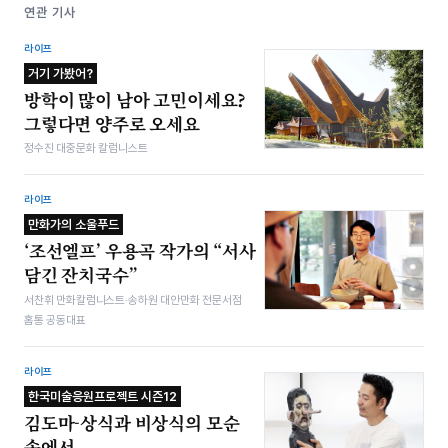
연관 기사
라이프
거기 가봤어?
방학이 많이 남아 고민이세요?
그렇다면 양주로 오세요
정수진 대중문화 칼럼니스트
라이프
만화가의 소울푸드
‘조선엘프’ 우용곡 작가의 “서사
담긴 잔치국수”
서찬휘 만화칼럼니스트·송하원 대안만화 전문서점
홈통 공동대표
라이프
한국미술응원프로젝트 시즌12
김도마-상식과 비상식의 모순
속에서