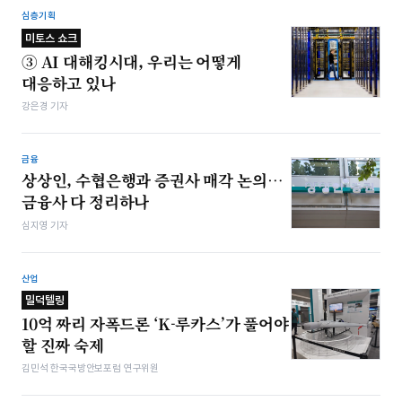
심층기획
미토스 쇼크
③ AI 대해킹시대, 우리는 어떻게
대응하고 있나
강은경 기자
금융
상상인, 수협은행과 증권사 매각 논의…
금융사 다 정리하나
심지영 기자
산업
밀덕텔링
10억 짜리 자폭드론 ‘K-루카스’가 풀어야
할 진짜 숙제
김민석 한국국방안보포럼 연구위원