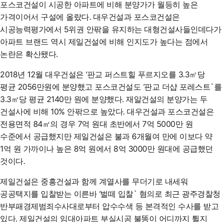
포스코건설이 시공한 아파트에 비해 분양가가 월등히 높은
가격이어서 구설에 올랐다. 대우건설과 포스코건설은
시공능력평가에서 5위권 안팎을 유지하는 대형건설사들인데다가
아파트 브랜드 역시 제일건설에 비해 인지도가 높다는 점에서
논란은 확산됐다.
2018년 12월 대우건설은 ‘판교 퍼스트힐 푸르지오를 3.3㎡당
평균 2056만원에 분양했고 포스코건설도 ‘판교 더샵 포레스트`를
3.3㎡당 평균 2140만 원에 분양했다. 재알건설의 분양가는 두
건설사에 비해 10% 안팎으로 높았다. 대우건설과 포스코건설은
전용면적 84㎡의 경우 7억 원대 초반에서 7억 5000만 원
수준에서 공급했지만 제일건설은 불과 6개월여 만에 이보다 약
1억 원 가까이나 높은 8억 원에서 8억 3000만 원대에 공급했던
것이다.
제일건설은 중흥건설과 함께 계열사를 무더기로 내세워
공공택지를 입찰받는 이른바 ‘벌떼 입찰` 혐의로 최근 광주경찰청
반부패경제범죄수사대로부터 압수수색 등 본격적인 수사를 받고
있다. 제일건설의 임대아파트 부실시공 불똥이 어디까지 튈지