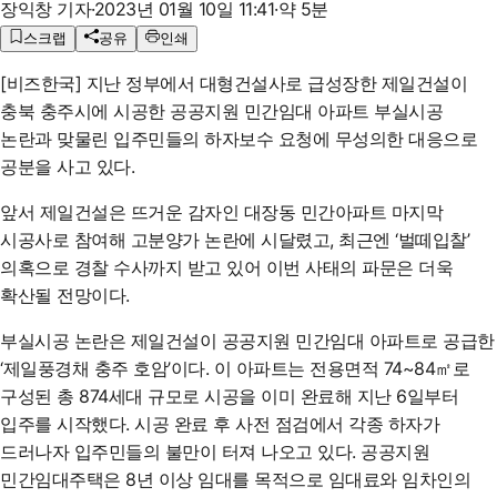
장익창 기자
·
2023년 01월 10일 11:41
·
약 5분
스크랩
공유
인쇄
[비즈한국] 지난 정부에서 대형건설사로 급성장한 제일건설이
충북 충주시에 시공한 공공지원 민간임대 아파트 부실시공
논란과 맞물린 입주민들의 하자보수 요청에 무성의한 대응으로
공분을 사고 있다.
앞서 제일건설은 뜨거운 감자인 대장동 민간아파트 마지막
시공사로 참여해 고분양가 논란에 시달렸고, 최근엔 ‘벌떼입찰’
의혹으로 경찰 수사까지 받고 있어 이번 사태의 파문은 더욱
확산될 전망이다.
부실시공 논란은 제일건설이 공공지원 민간임대 아파트로 공급한
‘제일풍경채 충주 호암’이다. 이 아파트는 전용면적 74~84㎡로
구성된 총 874세대 규모로 시공을 이미 완료해 지난 6일부터
입주를 시작했다. 시공 완료 후 사전 점검에서 각종 하자가
드러나자 입주민들의 불만이 터져 나오고 있다. 공공지원
민간임대주택은 8년 이상 임대를 목적으로 임대료와 임차인의