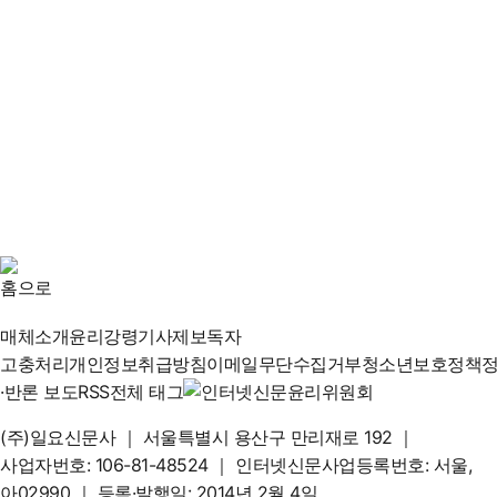
매체소개
윤리강령
기사제보
독자
고충처리
개인정보취급방침
이메일무단수집거부
청소년보호정책
·반론 보도
RSS
전체 태그
(주)일요신문사
｜
서울특별시 용산구 만리재로 192
｜
사업자번호: 106-81-48524
｜
인터넷신문사업등록번호: 서울,
아02990
｜
등록·발행일: 2014년 2월 4일