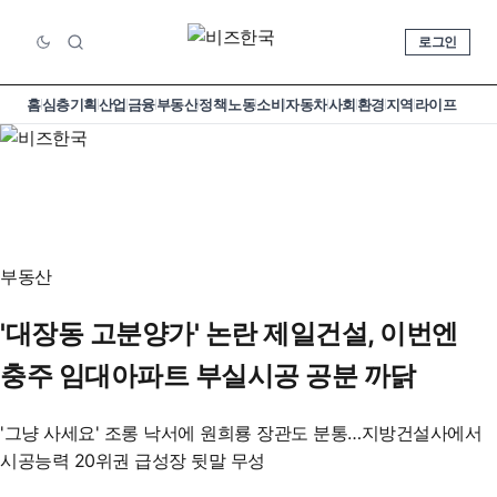
로그인
홈
심층기획
산업
금융
부동산
정책
노동
소비
자동차
사회
환경
지역
라이프
부동산
'대장동 고분양가' 논란 제일건설, 이번엔
충주 임대아파트 부실시공 공분 까닭
'그냥 사세요' 조롱 낙서에 원희룡 장관도 분통…지방건설사에서
시공능력 20위권 급성장 뒷말 무성