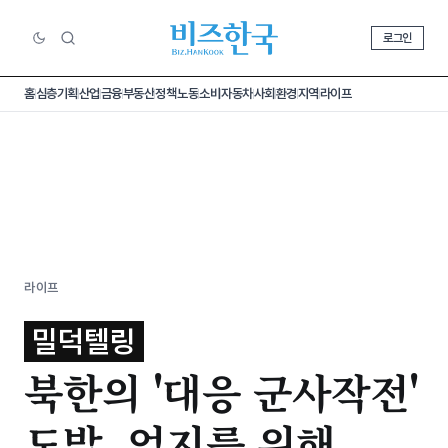
로그인
홈
심층기획
산업
금융
부동산
정책
노동
소비
자동차
사회
환경
지역
라이프
라이프
밀덕텔링
북한의 '대응 군사작전'
도발, 억지를 위해