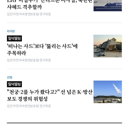
샤헤드 격추할까
김민석 한국국방안보포럼 연구위원
라이프
밀덕텔링
'떠나는 사드'보다 '뚫리는 사드'에
주목하라
김민석 한국국방안보포럼 연구위원
산업
밀덕텔링
"천궁-2를 누가 쐈다고?" 선 넘은 K-방산
보도 경쟁의 위험성
김민석 한국국방안보포럼 연구위원