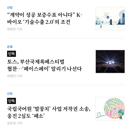
산업
“계약이 성공 보증수표 아니다” K-
바이오 ‘기술수출 2.0’의 조건
최영찬 기자
금융
단독
토스, 부산국제록페스티벌
협찬…‘페이스페이’ 알리기 나선다
박형민 기자
산업
단독
국립국어원 ‘말뭉치’ 사업 저작권 소송,
웅진 2심도 ‘패소’
강은경 기자