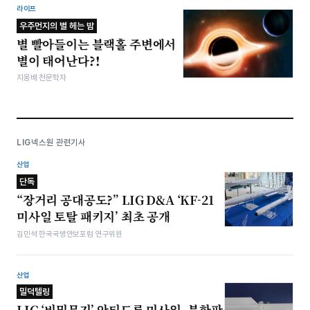
라이프
우주먼지의 별 헤는 밤
별 빨아들이는 블랙홀 주변에서
별이 태어난다?!
지웅배 천문학자
LIG넥스원 관련기사
산업
단독
“장거리 공대공도?” LIG D&A ‘KF-21
미사일 토탈 패키지’ 최초 공개
김민석 한국국방안보포럼 연구위원
산업
밀덕텔링
LIG ‘비밀무기’ 안티드론 미사일, 북한판