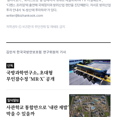
‘증시각도기’, ‘와이스트릿’ 등 경제·시사 유튜브 채널과 KFN TV ‘리얼웨폰 K’,
‘디펜스 프라임’에 출연해 국제정치와 방위산업 현안을 진단해왔다. 저서로 방위산업
투자 안내서 ‘K-방산에 투자하라’가 있다.
writer@bizhankook.com
저작권자 ⓒ 비즈한국 무단전재 및 재배포 금지
김민석 한국국방안보포럼 연구위원의 기사
단독
국방과학연구소, 초대형
무인잠수정 ‘MR-X’ 공개
밀덕텔링
사관학교 통합만으로 ‘내란 재발’
막을 수 있을까