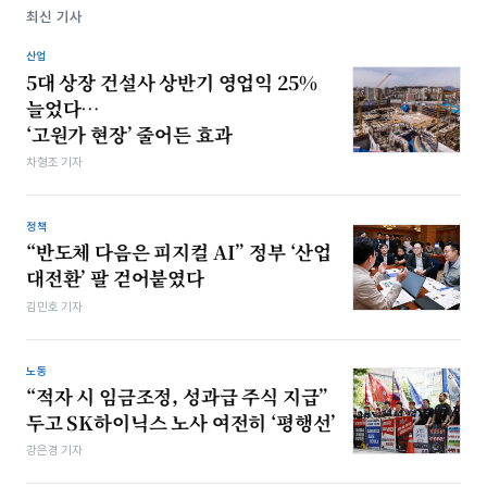
최신 기사
산업
5대 상장 건설사 상반기 영업익 25%
늘었다…
‘고원가 현장’ 줄어든 효과
차형조 기자
정책
“반도체 다음은 피지컬 AI” 정부 ‘산업
대전환’ 팔 걷어붙였다
김민호 기자
노동
“적자 시 임금조정, 성과급 주식 지급”
두고 SK하이닉스 노사 여전히 ‘평행선’
강은경 기자