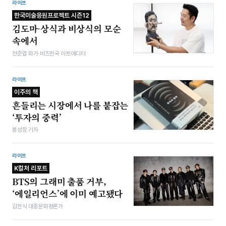
라이프
한국미술응원프로젝트 시즌12
김도마-상식과 비상식의 모순
속에서
전준엽 화가·비즈한국 아트에디터
라이프
이주의 책
흔들리는 시장에서 나를 붙잡는
‘투자의 중력’
봉성창 기자
라이프
K컬처 리포트
BTS의 그래미 출품 거부,
‘에일리언스’에 이미 예고됐다
김헌식 대중문화평론가