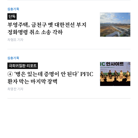
심층기획
단독
부영주택, 금천구 옛 대한전선 부지
정화명령 취소 소송 각하
차형조 기자
심층기획
극희귀질환 리포트
④ ‘병은 있는데 증명이 안 된다’ PFIC
환자 막는 마지막 장벽
최영찬 기자