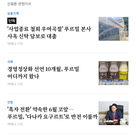
신동환 관련기사
심층기획
단독
'사업종료 철회 우여곡절' 푸르밀 본사
사옥 신탁 담보로 대출
박해나 기자
사회
경영정상화 선언 10개월, 푸르밀
어디까지 왔나
박해나 기자
산업
'흑자 전환' 약속한 6월 코앞…
푸르밀, '다나카 요구르트'로 반전 이룰까
박해나 기자