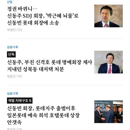
산업
정권 바뀌니…
신동주 SDJ 회장, '박근혜 뇌물'로
신동빈 롯데 회장에 소송
박형민 기자
심층기획
단독
신동주, 부친 신격호 롯데 명예회장 제사
지내던 성북동 대저택 처분
정동민 기자
심층기획
재벌 지배구조 5
신동빈 회장, 롯데지주 출범이후
일본롯데 예속 희석 호텔롯데 상장
안갯속
장익창 기자