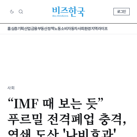
로그인
홈
심층기획
산업
금융
부동산
정책
노동
소비
자동차
사회
환경
지역
라이프
사회
“IMF 때 보는 듯”
푸르밀 전격폐업 충격,
연쇄 도산 '나비효과'