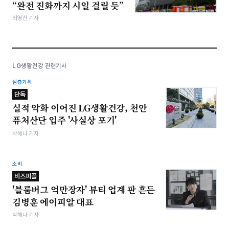
“완전 진화까지 시일 걸릴 듯”
최영찬 기자
LG생활건강 관련기사
심층기획
단독
실적 악화 이어진 LG생활건강, 천안
퓨처산단 입주 '사실상 포기'
박해나 기자
소비
비즈피플
'블룸버그 억만장자' 뷰티 업계 판 흔든
김병훈 에이피알 대표
박해나 기자