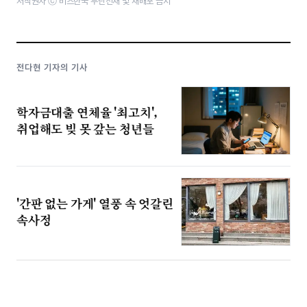
저작권자 ⓒ 비즈한국 무단전재 및 재배포 금지
전다현 기자의 기사
학자금대출 연체율 '최고치',
취업해도 빚 못 갚는 청년들
'간판 없는 가게' 열풍 속 엇갈린
속사정