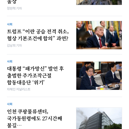
울상
정원혁 기자
사회
트럼프 “이란 공습 전격 취소,
협상 기본조건에 합의” 과연?
김남희 기자
사회
대통령 “패가망신” 발언 후
출범한 주가조작근절
합동대응단 ‘위기’
차해인 저널리스트
사회
인천 쿠팡물류센터,
국가동원령에도 27시간째
불길…