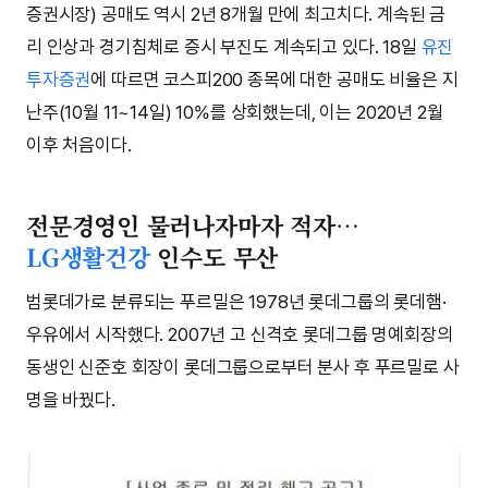
증권시장) 공매도 역시 2년 8개월 만에 최고치다. 계속된 금
리 인상과 경기침체로 증시 부진도 계속되고 있다. 18일
유진
투자증권
에 따르면 코스피200 종목에 대한 공매도 비율은 지
난주(10월 11~14일) 10%를 상회했는데, 이는 2020년 2월
이후 처음이다.
전문경영인 물러나자마자 적자…
LG생활건강
인수도 무산
범롯데가로 분류되는 푸르밀은 1978년 롯데그룹의 롯데햄·
우유에서 시작했다. 2007년 고 신격호 롯데그룹 명예회장의
동생인 신준호 회장이 롯데그룹으로부터 분사 후 푸르밀로 사
명을 바꿨다.