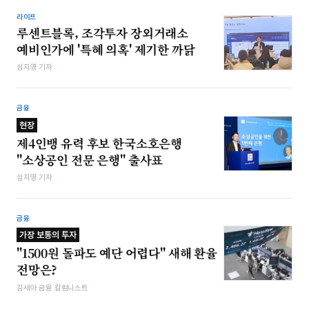
라이프
루센트블록, 조각투자 장외거래소
예비인가에 '특혜 의혹' 제기한 까닭
심지영 기자
금융
현장
제4인뱅 유력 후보 한국소호은행
"소상공인 전문 은행" 출사표
심지영 기자
금융
가장 보통의 투자
"1500원 돌파도 예단 어렵다" 새해 환율
전망은?
김세아 금융 칼럼니스트