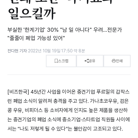
일으킬까
부실한 '한계기업' 30% "남 일 아니다" 우려…전문가
"줄줄이 폐업 가능성 있어"
전다현 기자
·
2022년 10월 19일 17:50
·
약 8분
스크랩
공유
인쇄
[비즈한국] 45년간 사업을 이어온 중견기업 푸르밀의 갑작스
런 폐업 소식이 알려져 충격을 주고 있다. 가나초코우유, 검은
콩 우유, 비피더스 등 소비자에게 인지도 높은 제품을 생산하
는 중견기업의 폐업 소식에 중소기업·스타트업 직원들 사이에
서는 “나도 저렇게 될 수 있다”는 불안감이 고조되고 있다.