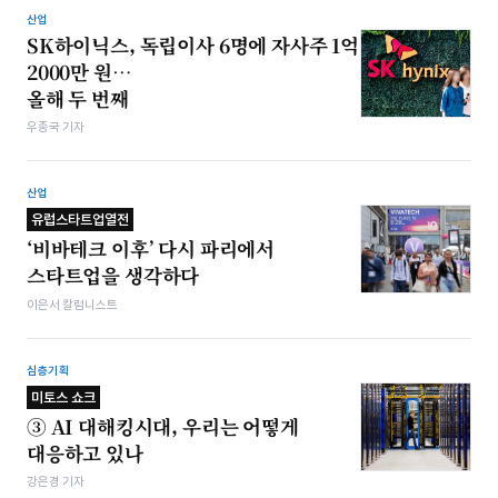
산업
SK하이닉스, 독립이사 6명에 자사주 1억
2000만 원…
올해 두 번째
우종국 기자
산업
유럽스타트업열전
‘비바테크 이후’ 다시 파리에서
스타트업을 생각하다
이은서 칼럼니스트
심층기획
미토스 쇼크
③ AI 대해킹시대, 우리는 어떻게
대응하고 있나
강은경 기자