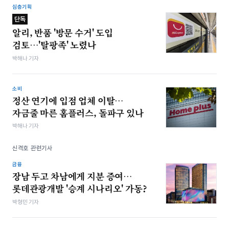
심층기획
단독
알리, 반품 '방문 수거' 도입
검토…'탈팡족' 노렸나
박해나 기자
소비
정산 연기에 입점 업체 이탈…
자금줄 마른 홈플러스, 돌파구 있나
박해나 기자
신격호 관련기사
금융
장남 두고 차남에게 지분 증여…
롯데관광개발 '승계 시나리오' 가동?
박형민 기자