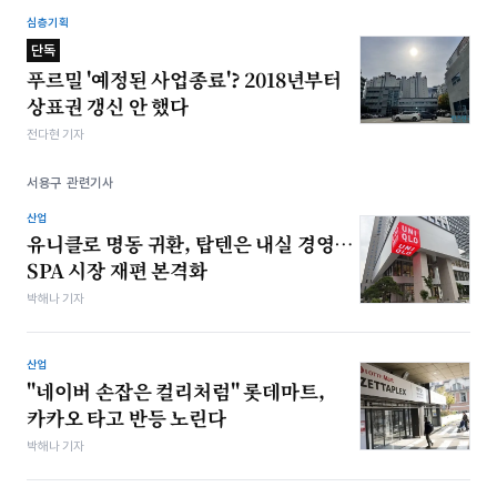
심층기획
단독
푸르밀 '예정된 사업종료'? 2018년부터
상표권 갱신 안 했다
전다현 기자
서용구 관련기사
산업
유니클로 명동 귀환, 탑텐은 내실 경영…
SPA 시장 재편 본격화
박해나 기자
산업
"네이버 손잡은 컬리처럼" 롯데마트,
카카오 타고 반등 노린다
박해나 기자