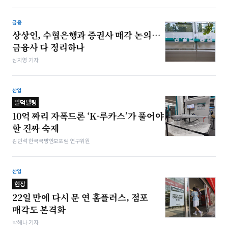
금융
상상인, 수협은행과 증권사 매각 논의…
금융사 다 정리하나
심지영 기자
산업
밀덕텔링
10억 짜리 자폭드론 ‘K-루카스’가 풀어야
할 진짜 숙제
김민석 한국국방안보포럼 연구위원
산업
현장
22일 만에 다시 문 연 홈플러스, 점포
매각도 본격화
박해나 기자