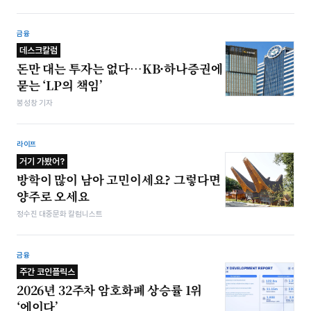
금융
데스크칼럼
돈만 대는 투자는 없다…KB·하나증권에
묻는 ‘LP의 책임’
봉성창 기자
라이프
거기 가봤어?
방학이 많이 남아 고민이세요? 그렇다면
양주로 오세요
정수진 대중문화 칼럼니스트
금융
주간 코인플릭스
2026년 32주차 암호화폐 상승률 1위
‘에이다’