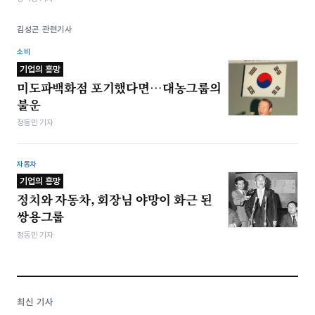
김성곤 관련기사
소비
기업의 흥망
미도파백화점 포기했다면…대농그룹의
불운
정동민 기자
자동차
기업의 흥망
정치와 자동차, 회장님 야망이 화근 된
쌍용그룹
정동민 기자
최신 기사