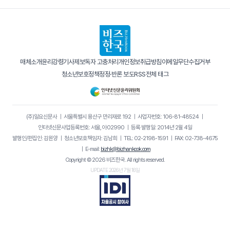
매체소개
윤리강령
기사제보
독자 고충처리
개인정보취급방침
이메일무단수집거부
청소년보호정책
정정·반론 보도
RSS
전체 태그
(주)일요신문사
｜
서울특별시 용산구 만리재로 192
｜
사업자번호: 106-81-48524
｜
인터넷신문사업등록번호: 서울, 아02990
｜
등록·발행일: 2014년 2월 4일
발행인/편집인: 김원양
｜
청소년보호책임자: 김남희
｜
TEL: 02-2198-1591
｜
FAX: 02-738-4675
｜
E-mail:
bizhk@bizhankook.com
Copyright © 2026 비즈한국. All rights reserved.
UPDATE 2026년 7월 16일