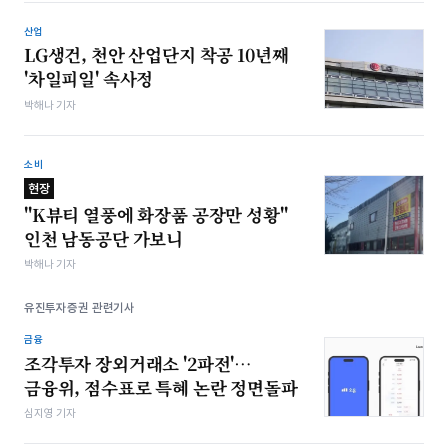
산업
LG생건, 천안 산업단지 착공 10년째
'차일피일' 속사정
박해나 기자
소비
현장
"K뷰티 열풍에 화장품 공장만 성황"
인천 남동공단 가보니
박해나 기자
유진투자증권 관련기사
금융
조각투자 장외거래소 '2파전'…
금융위, 점수표로 특혜 논란 정면돌파
심지영 기자