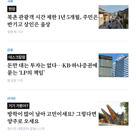
사회
현장
북촌 관광객 시간 제한 1년 5개월, 주민은
반기고 상인은 울상
정원혁 기자
금융
데스크칼럼
돈만 대는 투자는 없다…KB·하나증권에
묻는 ‘LP의 책임’
봉성창 기자
라이프
거기 가봤어?
방학이 많이 남아 고민이세요? 그렇다면
양주로 오세요
정수진 대중문화 칼럼니스트