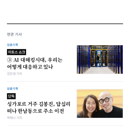
연관 기사
심층기획
미토스 쇼크
③ AI 대해킹시대, 우리는
어떻게 대응하고 있나
강은경 기자
심층기획
단독
싱가포르 거주 김봉진, 답십리
떠나 한남동으로 주소 이전
박해나 기자