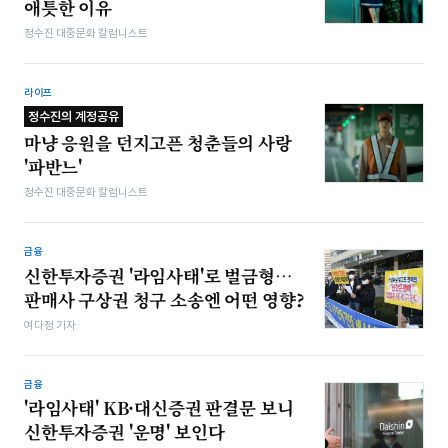
애틋한 이유
정수진 대중문화 칼럼니스트
라이프
정수진의 계정공유
마냥 응원을 던지고픈 청춘들의 사랑
'파반느'
정수진 대중문화 칼럼니스트
금융
신한투자증권 '라임사태'로 벌금형…
판매사 구상권 청구 소송엔 어떤 영향?
여다정 기자
금융
'라임사태' KB·대신증권 판결문 보니
신한투자증권 '운명' 보인다