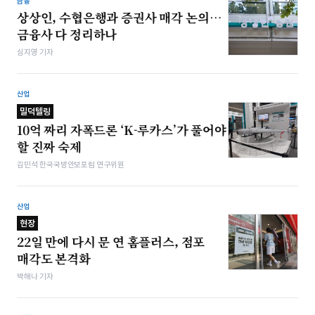
금융
상상인, 수협은행과 증권사 매각 논의…
금융사 다 정리하나
심지영 기자
산업
밀덕텔링
10억 짜리 자폭드론 ‘K-루카스’가 풀어야
할 진짜 숙제
김민석 한국국방안보포럼 연구위원
산업
현장
22일 만에 다시 문 연 홈플러스, 점포
매각도 본격화
박해나 기자