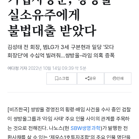
실소유주에게
불법대출 받았다
김성태 전 회장, 범LG가 3세 구본현과 일당 '모다
회장단'에 수십억 빌려줘…쌍방울-라임 의혹 증폭
여다정 기자
·
2022년 10월 14일 09:39
·
약 5분
스크랩
공유
인쇄
[비즈한국] 쌍방울 경영진의 횡령·배임 사건을 수사 중인 검찰
이 쌍방울그룹과 ‘라임 사태’ 주요 인물 사이의 관계를 주목하
는 것으로 전해진다. 나노스(현
SBW생명과학
)가 발행한 전
환사채를 살 수 있는 ‘제우스1호투자조합’의 주요 인물 명단을