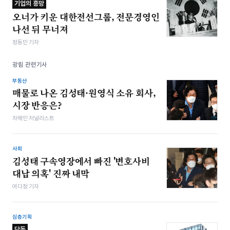
기업의 흥망
오너가 키운 대한전선그룹, 전문경영인
나선 뒤 무너져
정동민 기자
광림 관련기사
부동산
매물로 나온 김성태·원영식 소유 회사,
시장 반응은?
차해인 저널리스트
사회
김성태 구속영장에서 빠진 '변호사비
대납 의혹' 진짜 내막
여다정 기자
심층기획
단독