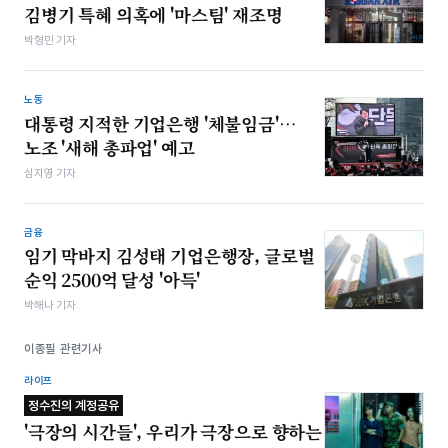
김병기 특혜 의혹에 '마스팀' 재조명
박형민 기자
노동
대통령 지적한 기업은행 '체불임금'…
노조 '새해 총파업' 예고
심지영 기자
금융
임기 막바지 김성태 기업은행장, 글로벌
순익 2500억 달성 '아득'
박해나 기자
이종필 관련기사
라이프
정수진의 계정공유
'극장의 시간들', 우리가 극장으로 향하는