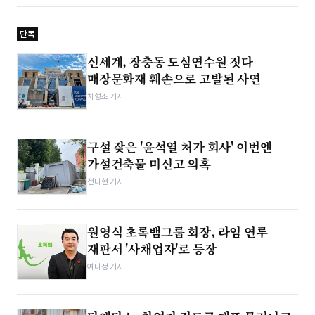
단독
신세계, 장충동 도심연수원 짓다
매장문화재 훼손으로 고발된 사연
차형조 기자
구설 잦은 '윤석열 처가 회사' 이번엔
가설건축물 미신고 의혹
전다현 기자
원영식 초록뱀그룹 회장, 라임 연루
재판서 '사채업자'로 등장
여다정 기자