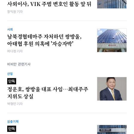
사외이사, VIK 주범 변호인 활동 앞 뒤
장익창 기자
사회
남북경협테마주 자처하던 쌍방울,
아태협 후원 의혹에 '자승자박'
여다정 기자
비비안 관련기사
산업
단독
정운호, 쌍방울 대표 사임…최대주주
지위도 상실
박형민 기자
심층기획
단독