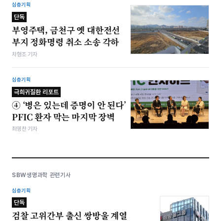
심층기획
단독
부영주택, 금천구 옛 대한전선
부지 정화명령 취소 소송 각하
차형조 기자
심층기획
극희귀질환 리포트
④ ‘병은 있는데 증명이 안 된다’
PFIC 환자 막는 마지막 장벽
최영찬 기자
SBW생명과학 관련기사
심층기획
단독
검찰 고위간부 출신 쌍방울 계열