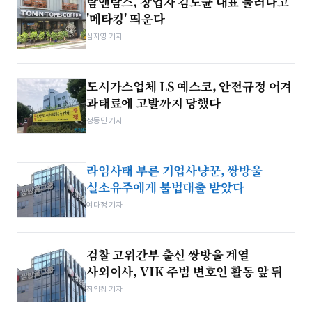
탐앤탐스, 창업자 김도균 대표 물러나고
'메타킹' 띄운다
심지영 기자
도시가스업체 LS 예스코, 안전규정 어겨
과태료에 고발까지 당했다
정동민 기자
라임사태 부른 기업사냥꾼, 쌍방울
실소유주에게 불법대출 받았다
여다정 기자
검찰 고위간부 출신 쌍방울 계열
사외이사, VIK 주범 변호인 활동 앞 뒤
장익창 기자