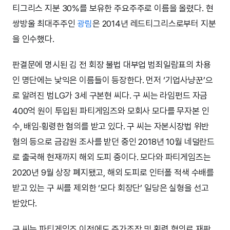
티그리스 지분 30%를 보유한 주요주주로 이름을 올렸다. 현
쌍방울 최대주주인
광림
은 2014년 레드티그리스로부터 지분
을 인수했다.
판결문에 명시된 김 전 회장 불법 대부업 범죄일람표의 차용
인 명단에는 낯익은 이름들이 등장한다. 먼저 ‘기업사냥꾼’으
로 알려진 범LG가 3세 구본현 씨다. 구 씨는 라임펀드 자금
400억 원이 투입된 파티게임즈와 모회사 모다를 무자본 인
수, 배임·횡령한 혐의를 받고 있다. 구 씨는 자본시장법 위반
혐의 등으로 금감원 조사를 받던 중인 2018년 10월 네덜란드
로 출국해 현재까지 해외 도피 중이다. 모다와 파티게임즈는
2020년 9월 상장 폐지됐고, 해외 도피로 인터폴 적색 수배를
받고 있는 구 씨를 제외한 ‘모다 회장단’ 일당은 실형을 선고
받았다.
구 씨는 파티게임즈 이전에도 주가조작 및 횡령 혐의로 재판