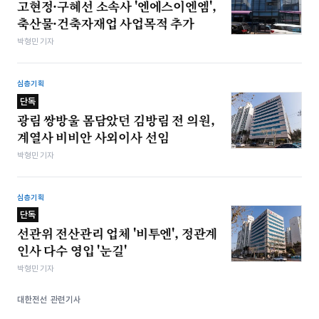
고현정·구혜선 소속사 '엔에스이엔엠',
축산물·건축자재업 사업목적 추가
박형민 기자
심층기획
단독
광림 쌍방울 몸담았던 김방림 전 의원,
계열사 비비안 사외이사 선임
박형민 기자
심층기획
단독
선관위 전산관리 업체 '비투엔', 정관계
인사 다수 영입 '눈길'
박형민 기자
대한전선 관련기사