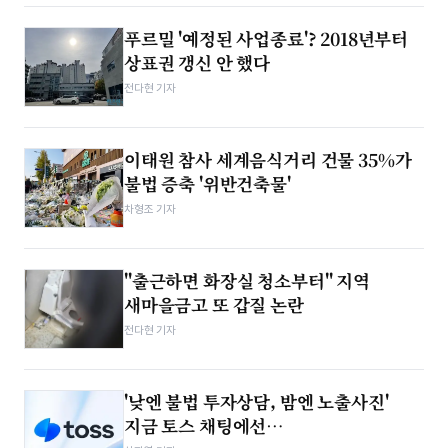
푸르밀 '예정된 사업종료'? 2018년부터
상표권 갱신 안 했다
전다현 기자
이태원 참사 세계음식거리 건물 35%가
불법 증축 '위반건축물'
차형조 기자
"출근하면 화장실 청소부터" 지역
새마을금고 또 갑질 논란
전다현 기자
'낮엔 불법 투자상담, 밤엔 노출사진'
지금 토스 채팅에선…