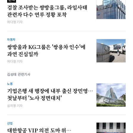
검찰 조사받는 쌍방울그룹, 라임사태
관련자 다수 연루 정황 포착
여다정 기자
자동차
쌍방울과 KG그룹은 '쌍용차 인수'에
과연 진심일까
여다정 기자
김성태 관련기사
노동
기업은행 새 행장에 내부 출신 장민영…
첫날부터 '노사 정면대치'
심지영 기자
산업
대한항공 VIP 의전 도마 위…