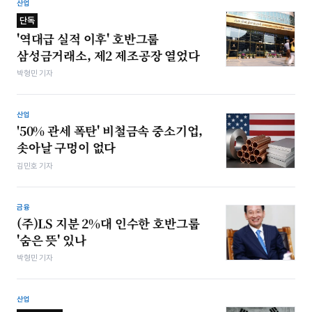
산업
단독
'역대급 실적 이후' 호반그룹
삼성금거래소, 제2 제조공장 열었다
박형민 기자
산업
'50% 관세 폭탄' 비철금속 중소기업,
솟아날 구멍이 없다
김민호 기자
금융
(주)LS 지분 2%대 인수한 호반그룹
'숨은 뜻' 있나
박형민 기자
산업