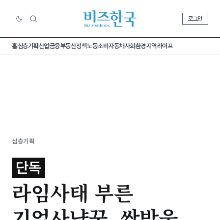
로그인
홈
심층기획
산업
금융
부동산
정책
노동
소비
자동차
사회
환경
지역
라이프
심층기획
단독
라임사태 부른
기업사냥꾼, 쌍방울