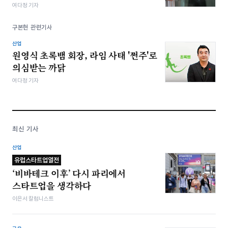
여다정 기자
구본현 관련기사
산업
원영식 초록뱀 회장, 라임 사태 '쩐주'로
의심받는 까닭
여다정 기자
최신 기사
산업
유럽스타트업열전
‘비바테크 이후’ 다시 파리에서
스타트업을 생각하다
이은서 칼럼니스트