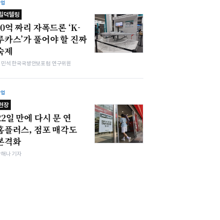
산업
밀덕텔링
10억 짜리 자폭드론 ‘K-
루카스’가 풀어야 할 진짜
숙제
김민석 한국국방안보포럼 연구위원
산업
현장
22일 만에 다시 문 연
홈플러스, 점포 매각도
본격화
박해나 기자