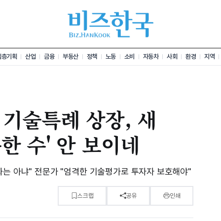
심층기획
산업
금융
부동산
정책
노동
소비
자동차
사회
환경
지역
기술특례 상장, 새
한 수' 안 보이네
화는 아냐" 전문가 "엄격한 기술평가로 투자자 보호해야"
스크랩
공유
인쇄