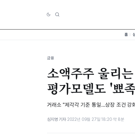
홈
금융
소액주주 울리는 
평가모델도 '뾰족
거래소 "제각각 기준 통일…상장 조건 강
심지영 기자
·
2022년 09월 27일 18:20
·
약 8분