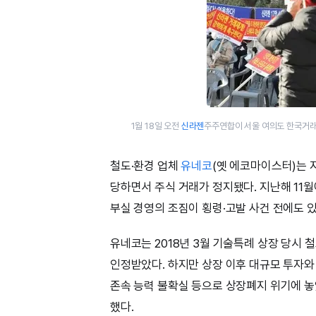
1월 18일 오전
신라젠
주주연합이 서울 여의도 한국거래
철도·환경 업체
유네코
(옛 에코마이스터)는 
당하면서 주식 거래가 정지됐다. 지난해 11월
부실 경영의 조짐이 횡령·고발 사건 전에도 
유네코는 2018년 3월 기술특례 상장 당시
인정받았다. 하지만 상장 이후 대규모 투자와
존속 능력 불확실 등으로 상장폐지 위기에 놓
했다.