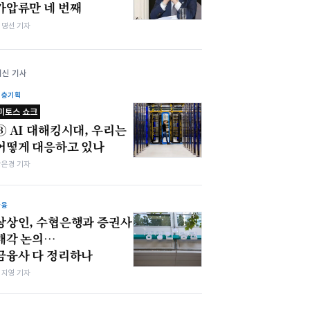
가압류만 네 번째
김명선 기자
최신 기사
심층기획
미토스 쇼크
③ AI 대해킹시대, 우리는
어떻게 대응하고 있나
강은경 기자
금융
상상인, 수협은행과 증권사
매각 논의…
금융사 다 정리하나
심지영 기자