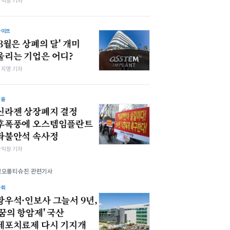
장익창 기자
라이프
'3월은 상폐의 달' 개미
울리는 기업은 어디?
심지영 기자
금융
신라젠 상장폐지 결정
후폭풍에 오스템임플란트
좌불안석 속사정
장익창 기자
코오롱티슈진 관련기사
사회
황우석·인보사 그늘서 9년,
'꿈의 항암제' 국산
세포치료제 다시 기지개