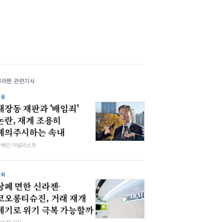
신라젠 관련기사
금융
대장동 재판과 '배임죄'
논란, 재계 조용히
예의주시하는 속내
차해인 저널리스트
사회
상폐 면한 신라젠-
코오롱티슈진, 거래 재개
계기로 위기 극복 가능할까