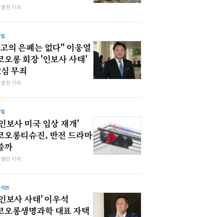
최영찬 기자
산업
"고의 은폐는 없다" 이웅열
코오롱 회장 '인보사 사태'
2심 무죄
최영찬 기자
산업
'인보사 미국 임상 재개'
코오롱티슈진, 반전 드라마
쓸까
김명선 기자
라이프
'인보사 사태' 이우석
코오롱생명과학 대표 자택