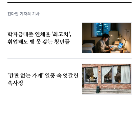
전다현 기자의 기사
학자금대출 연체율 '최고치',
취업해도 빚 못 갚는 청년들
'간판 없는 가게' 열풍 속 엇갈린
속사정