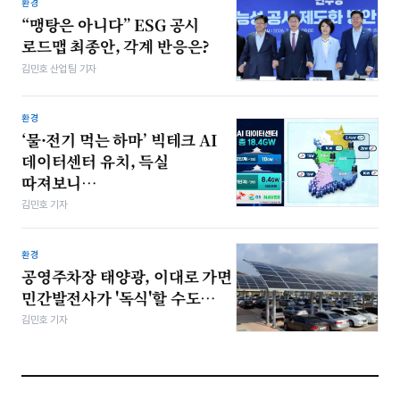
환경
“맹탕은 아니다” ESG 공시
로드맵 최종안, 각계 반응은?
김민호 산업팀 기자
환경
‘물·전기 먹는 하마’ 빅테크 AI
데이터센터 유치, 득실
따져보니…
김민호 기자
환경
공영주차장 태양광, 이대로 가면
민간발전사가 '독식'할 수도…
김민호 기자