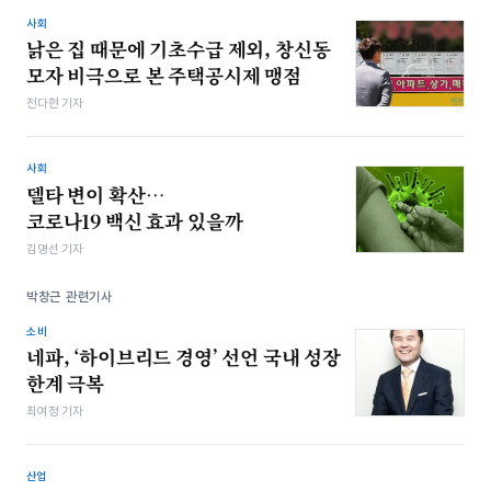
사회
낡은 집 때문에 기초수급 제외, 창신동
모자 비극으로 본 주택공시제 맹점
전다현 기자
사회
델타 변이 확산…
코로나19 백신 효과 있을까
김명선 기자
박창근 관련기사
소비
네파, ‘하이브리드 경영’ 선언 국내 성장
한계 극복
최여정 기자
산업