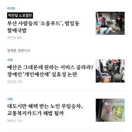
라이프
박찬일 노포열전
부산 사람들의 ‘소울푸드’, 범일동
할매국밥
박찬일 셰프
정재훈 관련기사
사회
예산은 그대론데 원하는 서비스 골라라?
장애인 '개인예산제' 실효성 논란
김초영 기자
사회
대도시만 혜택 받는 노인 무임승차,
교통복지카드가 해법 될까
박해나 기자