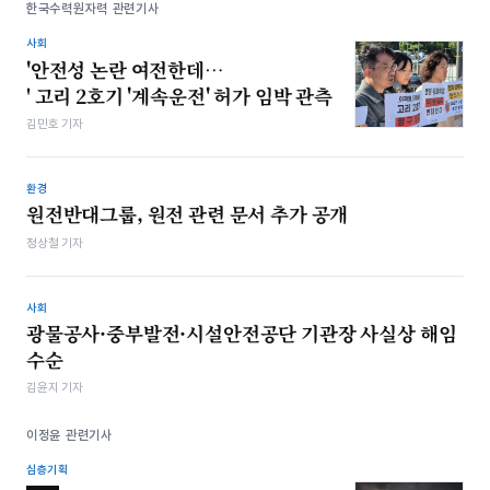
한국수력원자력 관련기사
사회
'안전성 논란 여전한데…
' 고리 2호기 '계속운전' 허가 임박 관측
김민호 기자
환경
원전반대그룹, 원전 관련 문서 추가 공개
정상철 기자
사회
광물공사·중부발전·시설안전공단 기관장 사실상 해임
수순
김윤지 기자
이정윤 관련기사
심층기획