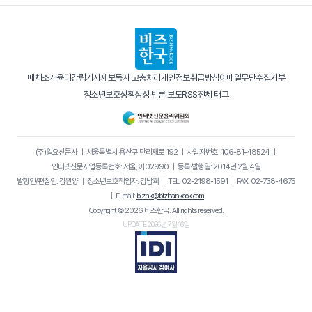
매체소개
윤리강령
기사제보
독자 고충처리
개인정보취급방침
이메일무단수집거부
청소년보호정책
정정·반론 보도
RSS
전체 태그
(주)일요신문사
｜
서울특별시 용산구 만리재로 192
｜
사업자번호: 106-81-48524
｜
인터넷신문사업등록번호: 서울, 아02990
｜
등록·발행일: 2014년 2월 4일
발행인/편집인: 김원양
｜
청소년보호책임자: 김남희
｜
TEL: 02-2198-1591
｜
FAX: 02-738-4675
｜
E-mail:
bizhk@bizhankook.com
Copyright © 2026 비즈한국. All rights reserved.
UPDATE 2026년 7월 16일