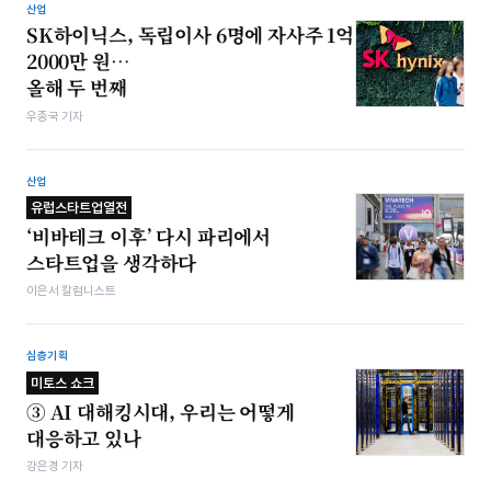
산업
SK하이닉스, 독립이사 6명에 자사주 1억
2000만 원…
올해 두 번째
우종국 기자
산업
유럽스타트업열전
‘비바테크 이후’ 다시 파리에서
스타트업을 생각하다
이은서 칼럼니스트
심층기획
미토스 쇼크
③ AI 대해킹시대, 우리는 어떻게
대응하고 있나
강은경 기자