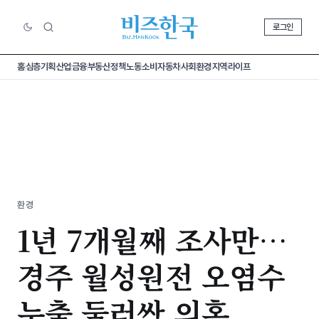
로그인
홈
심층기획
산업
금융
부동산
정책
노동
소비
자동차
사회
환경
지역
라이프
환경
1년 7개월째 조사만…
경주 월성원전 오염수
누출 둘러싼 의혹