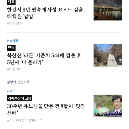
단독
한강서 8년 연속 방사성 요오드 검출,
대책은 '깜깜'
전다현 기자
심층기획
단독
북한산 '라돈' 기준치 544배 검출 후
5년째 '나 몰라라'
전다현 기자
김영희 관련기사
라이프
라떼부장에 고함
30주년 유느님을 만든 건 8할이 '멋진
선배'
김수연 대중문화 칼럼니스트