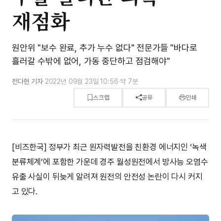
재점화
원안위 "보수 완료, 추가 누수 없다" 전문가들 "바다로
흘러갈 수밖에 없어, 가동 중단하고 점검해야"
전다현 기자
·
2022년 09월 23일 10:56
·
약 7분
스크랩
공유
인쇄
[비즈한국] 정부가 최근 원자력발전을 친환경 에너지인 ‘녹색
분류체계’에 포함한 가운데 경주 월성원전에서 방사능 오염수
유출 사실이 뒤늦게 알려져 원전의 안전성 논란이 다시 커지
고 있다.