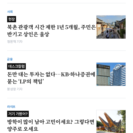
사회
현장
북촌 관광객 시간 제한 1년 5개월, 주민은
반기고 상인은 울상
정원혁 기자
금융
데스크칼럼
돈만 대는 투자는 없다…KB·하나증권에
묻는 ‘LP의 책임’
봉성창 기자
라이프
거기 가봤어?
방학이 많이 남아 고민이세요? 그렇다면
양주로 오세요