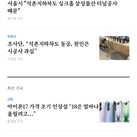
서울시 "석촌지하차도 싱크홀 삼성물산 터널공사
때문"
장익창 기자
부동산
조사단, “석촌지하차도 동공, 원인은
시공사 과실”
구경모 기자
최신 기사
산업
아이폰17 가격 조기 인상설 “18은 얼마나
올릴려고...”
봉성창 기자