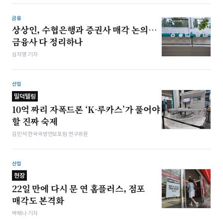
금융
상상인, 수협은행과 증권사 매각 논의…
금융사 다 정리하나
심지영 기자
산업
밀덕텔링
10억 짜리 자폭드론 ‘K-루카스’가 풀어야
할 진짜 숙제
김민석 한국국방안보포럼 연구위원
산업
현장
22일 만에 다시 문 연 홈플러스, 점포
매각도 본격화
박해나 기자