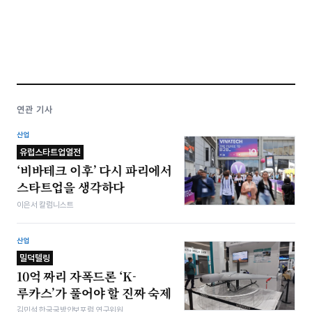
연관 기사
산업
유럽스타트업열전
‘비바테크 이후’ 다시 파리에서
스타트업을 생각하다
이은서 칼럼니스트
산업
밀덕텔링
10억 짜리 자폭드론 ‘K-
루카스’가 풀어야 할 진짜 숙제
김민석 한국국방안보포럼 연구위원