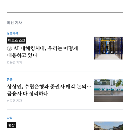
최신 기사
심층기획
미토스 쇼크
③ AI 대해킹시대, 우리는 어떻게
대응하고 있나
강은경 기자
금융
상상인, 수협은행과 증권사 매각 논의…
금융사 다 정리하나
심지영 기자
사회
현장