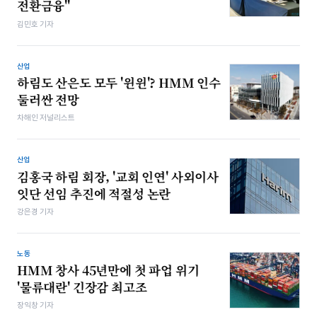
전환금융"
김민호 기자
산업
하림도 산은도 모두 '윈윈'? HMM 인수
둘러싼 전망
차해인 저널리스트
산업
김홍국 하림 회장, '교회 인연' 사외이사
잇단 선임 추진에 적절성 논란
강은경 기자
노동
HMM 창사 45년만에 첫 파업 위기
'물류대란' 긴장감 최고조
장익창 기자