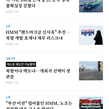
불확실성 걷혔다
김민호 기자
산업
HMM "랜드마크급 신사옥" 추진…
북항 개발 호재냐 재무 리스크냐
박형민 기자
심층기획
엑스포 재도전 가능할까
북항이냐 맥도냐…개최지 선택이 첫
관문
박형민 기자
노동
"부산 이전" 밀어붙인 HMM, 노조는
최원혁 대표 고소로 맞섰다