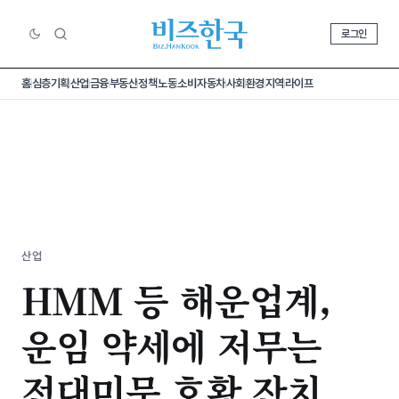
로그인
홈
심층기획
산업
금융
부동산
정책
노동
소비
자동차
사회
환경
지역
라이프
산업
HMM 등 해운업계,
운임 약세에 저무는
전대미문 호황 잔치