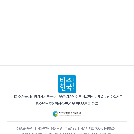
매체소개
윤리강령
기사제보
독자 고충처리
개인정보취급방침
이메일무단수집거부
청소년보호정책
정정·반론 보도
RSS
전체 태그
(주)일요신문사
｜
서울특별시 용산구 만리재로 192
｜
사업자번호: 106-81-48524
｜