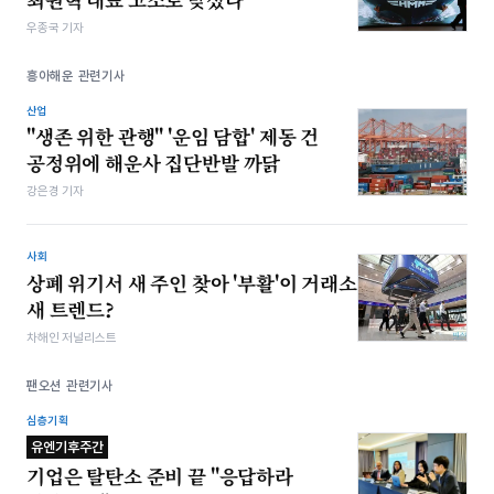
우종국 기자
흥아해운 관련기사
산업
"생존 위한 관행" '운임 담합' 제동 건
공정위에 해운사 집단반발 까닭
강은경 기자
사회
상폐 위기서 새 주인 찾아 '부활'이 거래소
새 트렌드?
차해인 저널리스트
팬오션 관련기사
심층기획
유엔기후주간
기업은 탈탄소 준비 끝 "응답하라