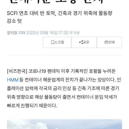
SCFI 연초 대비 반 토막, 긴축과 경기 위축에 물동량
감소 탓
장익창 기자
·
2022년 09월 16일 17:32
·
약 5분
스크랩
공유
인쇄
[비즈한국] 코로나19 팬데믹 이후 기록적인 호황을 누려온
HMM
등 컨테이너 해운업계의 잔치가 끝나가는 양상이다. 인
플레이션 압력에 각국의 금리 인상 등 긴축 기조에 따른 경기
위축 영향으로 해상 물동량이 줄면서 컨테이너 운임 약세가
빠르게 진행되기 때문이다.