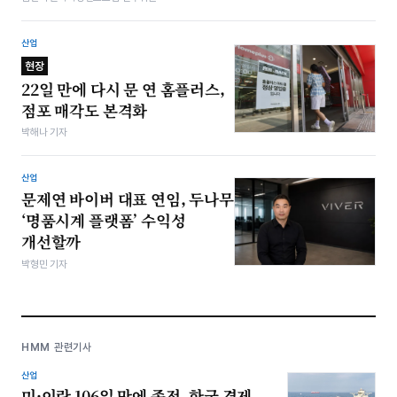
산업
현장
22일 만에 다시 문 연 홈플러스,
점포 매각도 본격화
박해나 기자
산업
문제연 바이버 대표 연임, 두나무
‘명품시계 플랫폼’ 수익성
개선할까
박형민 기자
HMM 관련기사
산업
미·이란 106일 만에 종전, 한국 경제