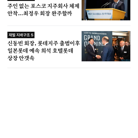
주인 없는 포스코 지주회사 체제
안착...최정우 회장 완주할까
재벌 지배구조 5
신동빈 회장, 롯데지주 출범이후
일본롯데 예속 희석 호텔롯데
상장 안갯속