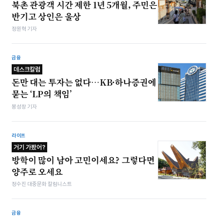
북촌 관광객 시간 제한 1년 5개월, 주민은
반기고 상인은 울상
정원혁 기자
금융
데스크칼럼
돈만 대는 투자는 없다…KB·하나증권에
묻는 ‘LP의 책임’
봉성창 기자
라이프
거기 가봤어?
방학이 많이 남아 고민이세요? 그렇다면
양주로 오세요
정수진 대중문화 칼럼니스트
금융