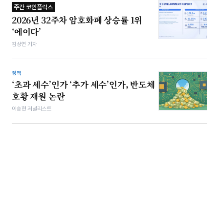
주간 코인플릭스
2026년 32주차 암호화폐 상승률 1위
‘에이다’
김상연 기자
정책
‘초과 세수’인가 ‘추가 세수’인가, 반도체
호황 재원 논란
이승현 저널리스트