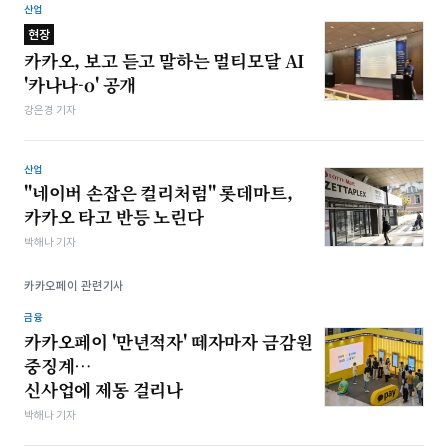
산업
현장
카카오, 보고 듣고 말하는 멀티모달 AI
'카나나-o' 공개
강은경 기자
산업
"네이버 손잡은 컬리처럼" 롯데마트,
카카오 타고 반등 노린다
박해나 기자
카카오페이 관련기사
금융
카카오페이 '만년적자' 떼자마자 금감원
중징계…
신사업에 제동 걸리나
박해나 기자