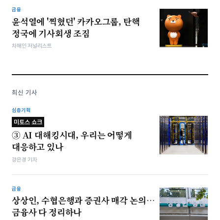
금융
윤석열에 '찍혔던' 카카오그룹, 탄핵
정국에 기사회생 조짐
차해인 저널리스트
최신 기사
심층기획
미토스 쇼크
③ AI 대해킹시대, 우리는 어떻게
대응하고 있나
강은경 기자
금융
상상인, 수협은행과 증권사 매각 논의…
금융사 다 정리하나