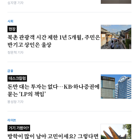
심지영 기자
사회
현장
북촌 관광객 시간 제한 1년 5개월, 주민은
반기고 상인은 울상
정원혁 기자
금융
데스크칼럼
돈만 대는 투자는 없다…KB·하나증권에
묻는 ‘LP의 책임’
봉성창 기자
라이프
거기 가봤어?
방학이 많이 남아 고민이세요? 그렇다면