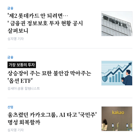
금융
'제2 롯데카드 안 되려면…
' 금융권 정보보호 투자 현황 공시
살펴보니
심지영 기자
금융
가장 보통의 투자
상승장이 주는 묘한 불안감 막아주는
'옵션 ETF'
김세아 금융 칼럼니스트
산업
움츠렸던 카카오그룹, AI 타고 '국민주'
명성 회복할까
심지영 기자