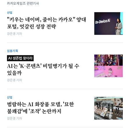
카카오게임즈 관련기사
산업
"키우는 네이버, 줄이는 카카오" 양대
포털, 엇갈린 성장 전략
강은경 기자
심층기획
AI 생존법 찾아라
AI는 'K-콘텐츠' 비밀병기가 될 수
있을까
강은경 기자
산업
범람하는 AI 화장품 모델, '묘한
불쾌감'에 '조작' 논란까지
강은경 기자