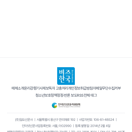
매체소개
윤리강령
기사제보
독자 고충처리
개인정보취급방침
이메일무단수집거부
청소년보호정책
정정·반론 보도
RSS
전체 태그
(주)일요신문사
｜
서울특별시 용산구 만리재로 192
｜
사업자번호: 106-81-48524
｜
인터넷신문사업등록번호: 서울, 아02990
｜
등록·발행일: 2014년 2월 4일