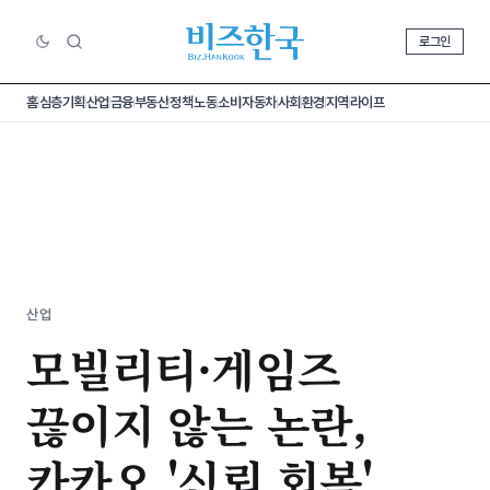
로그인
홈
심층기획
산업
금융
부동산
정책
노동
소비
자동차
사회
환경
지역
라이프
산업
모빌리티·게임즈
끊이지 않는 논란,
카카오 '신뢰 회복'