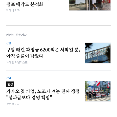
점포 매각도 본격화
박해나 기자
카카오 관련기사
산업
쿠팡 때린 과징금 6200억은 서막일 뿐,
아직 줄줄이 남았다
차해인 저널리스트
산업
현장
카카오 첫 파업, 노조가 겨눈 진짜 쟁점
"성과급보다 경영 책임"
강은경 기자