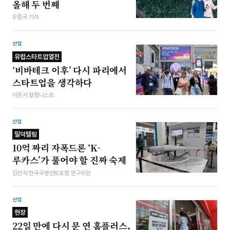
올해 두 번째
우종국 기자
산업
유럽스타트업열전
‘비바테크 이후’ 다시 파리에서
스타트업을 생각하다
이은서 칼럼니스트
산업
밀덕텔링
10억 짜리 자폭드론 ‘K-
루카스’가 풀어야 할 진짜 숙제
김민석 한국국방안보포럼 연구위원
산업
현장
22일 만에 다시 문 연 홈플러스,