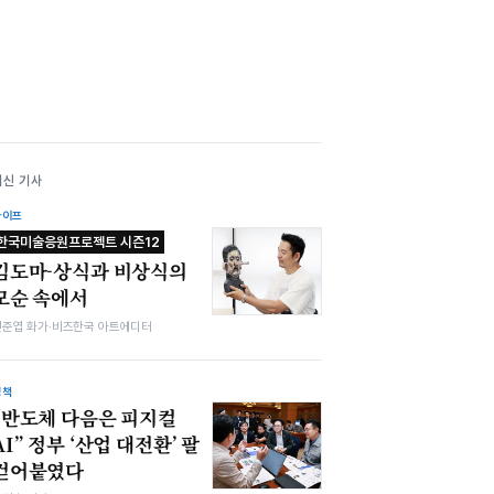
최신 기사
라이프
한국미술응원프로젝트 시즌12
김도마-상식과 비상식의
모순 속에서
전준엽 화가·비즈한국 아트에디터
정책
“반도체 다음은 피지컬
AI” 정부 ‘산업 대전환’ 팔
걷어붙였다