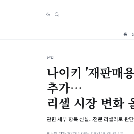
홈
산업
나이키 '재판매용
추가…
리셀 시장 변화 
관련 세부 항목 신설…전문 리셀러로 판단되
정동민 기자
·
2022년 09월 06일 16:39
·
약 4분