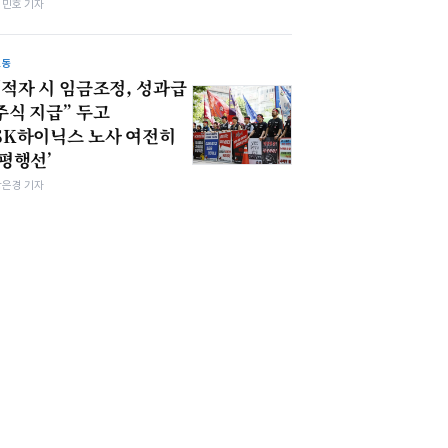
김민호 기자
노동
“적자 시 임금조정, 성과급
주식 지급” 두고
SK하이닉스 노사 여전히
‘평행선’
강은경 기자