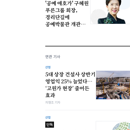
'공예 애호가' 구혜원
푸른그룹 회장,
경리단길에
공예박물관 개관
정황 잡혔다
연관 기사
산업
5대 상장 건설사 상반기
영업익 25% 늘었다…
‘고원가 현장’ 줄어든
효과
차형조 기자
산업
단독