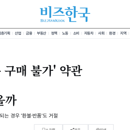
심층기획
산업
금융
부동산
정책
노동
소비
자동차
사회
환경
지역
 구매 불가' 약관
올까
는 경우 '환불·반품'도 거절
스크랩
공유
인쇄