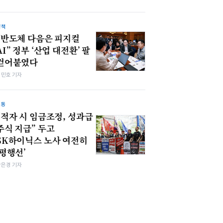
정책
“반도체 다음은 피지컬
AI” 정부 ‘산업 대전환’ 팔
걷어붙였다
김민호 기자
노동
“적자 시 임금조정, 성과급
주식 지급” 두고
SK하이닉스 노사 여전히
‘평행선’
강은경 기자