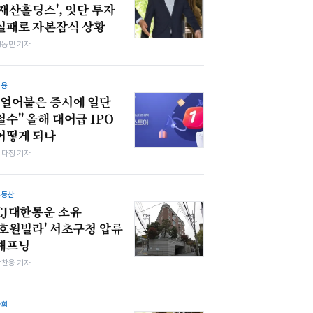
'재산홀딩스', 잇단 투자
실패로 자본잠식 상황
정동민 기자
금융
"얼어붙은 증시에 일단
철수" 올해 대어급 IPO
어떻게 되나
여다정 기자
부동산
CJ대한통운 소유
'호원빌라' 서초구청 압류
해프닝
박찬웅 기자
사회