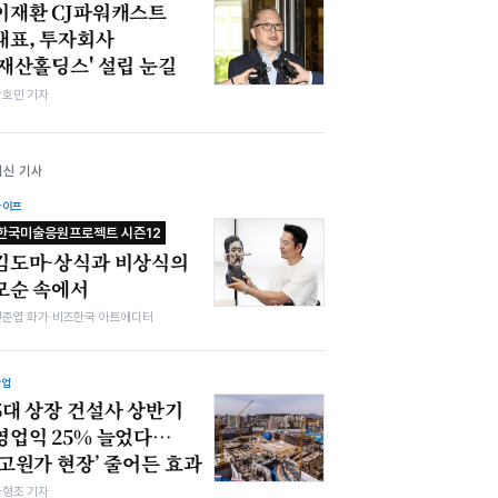
이재환 CJ파워캐스트
대표, 투자회사
'재산홀딩스' 설립 눈길
박호민 기자
최신 기사
라이프
한국미술응원프로젝트 시즌12
김도마-상식과 비상식의
모순 속에서
전준엽 화가·비즈한국 아트에디터
산업
5대 상장 건설사 상반기
영업익 25% 늘었다…
‘고원가 현장’ 줄어든 효과
차형조 기자