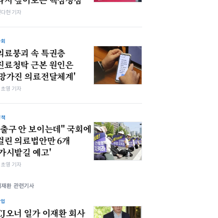
전다현 기자
사회
의료붕괴 속 특권층
진료청탁 근본 원인은
'망가진 의료전달체계'
김초영 기자
정책
"출구 안 보이는데" 국회에
걸린 의료법안만 6개
'가시밭길 예고'
김초영 기자
이재환 관련기사
산업
CJ오너 일가 이재환 회사