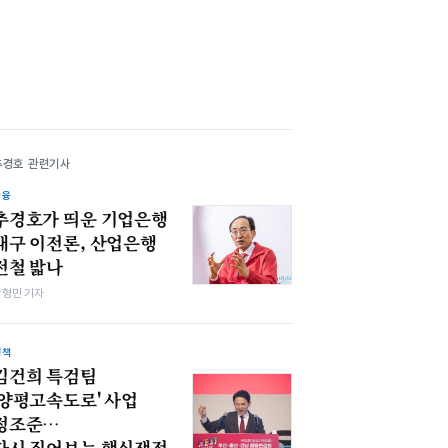
추경호 관련기사
금융
추경호가 띄운 기업은행
대구 이전론, 산업은행
전철 밟나
박형민 기자
정책
김건희 특검팀
'양평고속도로' 사업
정조준…
다시 짚어보는 핵심쟁점