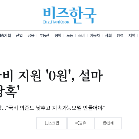
심층기획
산업
금융
부동산
정책
노동
소비
자동차
사회
환경
지역
 지원 '0원', 설마
당혹'
상…"국비 의존도 낮추고 지속가능모델 만들어야"
스크랩
공유
인쇄