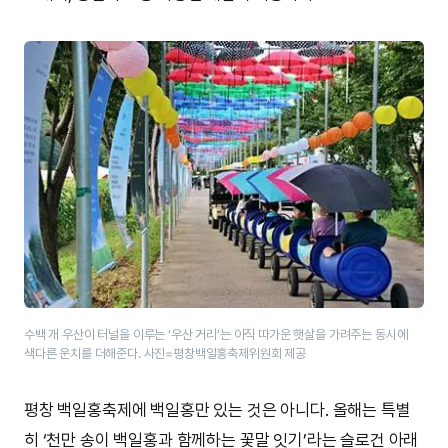
수백 개 우산이 터널을 이루는 ‘우산 거리’는 아직 따가운 햇살을 가려주는 동시에
색다른 운치를 더해준다. 사진=평창백일홍축제위원회 제공
평창 백일홍축제에 백일홍만 있는 것은 아니다. 올해는 특별
히 ‘천만 송이 백일홍과 함께하는 꽃말 잇기’라는 슬로건 아래