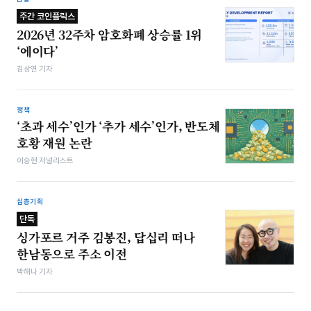
주간 코인플릭스
2026년 32주차 암호화폐 상승률 1위
‘에이다’
김상연 기자
정책
‘초과 세수’인가 ‘추가 세수’인가, 반도체
호황 재원 논란
이승현 저널리스트
심층기획
단독
싱가포르 거주 김봉진, 답십리 떠나
한남동으로 주소 이전
박해나 기자