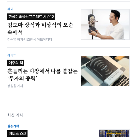
라이프
한국미술응원프로젝트 시즌12
김도마-상식과 비상식의 모순
속에서
전준엽 화가·비즈한국 아트에디터
라이프
이주의 책
흔들리는 시장에서 나를 붙잡는
‘투자의 중력’
봉성창 기자
최신 기사
심층기획
미토스 쇼크