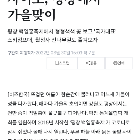
가을맞이
평창 백일홍축제에서 형형색색 꽃 보고 '국가대표'
스키점프대, 월정사 전나무길도 즐겨보자
구완회 여행작가
·
2022년 08월 30일 15:03
·
약 7분
스크랩
공유
인쇄
[비즈한국] 뜨겁던 여름이 한순간에 물러나고 어느새 가을이
성큼 다가왔다. 해마다 가을의 초입이면 강원도 평창에서는
천만 송이 백일홍이 울긋불긋 피어난다. 평창 동계올림픽 개
최를 염원하며 2015년 시작한 ‘평창 백일홍축제’가 코로나로
잠시 쉬었다 올해 다시 열린다. 푸른 하늘 아래 붉은 꽃밭 사이