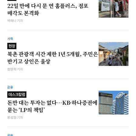
22일 만에 다시 문 연 홈플러스, 점포
매각도 본격화
박해나 기자
사회
현장
북촌 관광객 시간 제한 1년 5개월, 주민은
반기고 상인은 울상
정원혁 기자
금융
데스크칼럼
돈만 대는 투자는 없다…KB·하나증권에
묻는 ‘LP의 책임’
봉성창 기자
금융