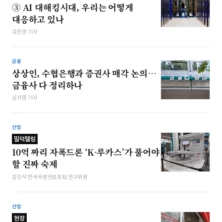
③ AI 대해킹시대, 우리는 어떻게
대응하고 있나
강은경 기자
금융
상상인, 수협은행과 증권사 매각 논의…
금융사 다 정리하나
심지영 기자
산업
밀덕텔링
10억 짜리 자폭드론 ‘K-루카스’가 풀어야
할 진짜 숙제
김민석 한국국방안보포럼 연구위원
산업
현장