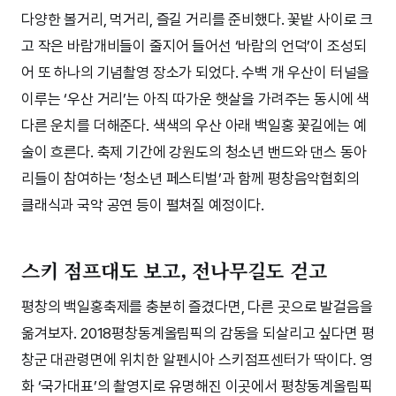
다양한 볼거리, 먹거리, 즐길 거리를 준비했다. 꽃밭 사이로 크
고 작은 바람개비들이 줄지어 들어선 ‘바람의 언덕’이 조성되
어 또 하나의 기념촬영 장소가 되었다. 수백 개 우산이 터널을
이루는 ‘우산 거리’는 아직 따가운 햇살을 가려주는 동시에 색
다른 운치를 더해준다. 색색의 우산 아래 백일홍 꽃길에는 예
술이 흐른다. 축제 기간에 강원도의 청소년 밴드와 댄스 동아
리들이 참여하는 ‘청소년 페스티벌’과 함께 평창음악협회의
클래식과 국악 공연 등이 펼쳐질 예정이다.
스키 점프대도 보고, 전나무길도 걷고
평창의 백일홍축제를 충분히 즐겼다면, 다른 곳으로 발걸음을
옮겨보자. 2018평창동계올림픽의 감동을 되살리고 싶다면 평
창군 대관령면에 위치한 알펜시아 스키점프센터가 딱이다. 영
화 ‘국가대표’의 촬영지로 유명해진 이곳에서 평창동계올림픽