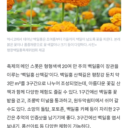
멕시코에서 태어난 백일홍은 초여름부터 가을까지 백일이 넘도록 꽃을 피운다. 본래
붉은 꽃이나 품종개량으로 꽃 색깔이나 크기 등이 다양하다. 사진=
평창백일홍축제위원회 제공
축제의 메인 스폿은 형형색색 20여 만 주의 백일홍이 장관을
이루는 ‘백일홍 산책길’이다. 백일홍 산책길은 평창강 둔치 약
3만 ㎡를 3구간으로 나누어 조성되었는데, 아름다운 꽃길 산
책과 함께 다양한 체험도 즐길 수 있다. 1구간에선 백일홍 꽃
밭을 걷고, 조롱박 터널을 통과하고, 원두막쉼터에서 쉬어 갈
수도 있다. 소망의 돌탑, 포토존, 백일홍 카페 등이 자리한 2구
간은 추억의 인증샷을 남기기에 좋다. 3구간에선 백일홍 엽서
보내기, 풍선아트 등 다양한 체험이 가능하다.