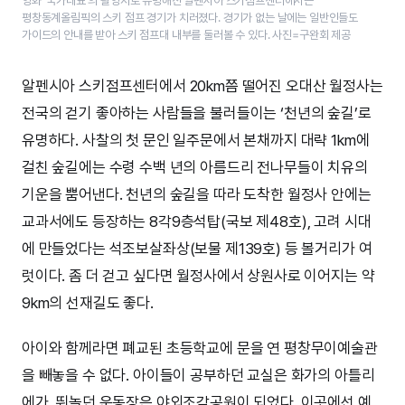
영화 ‘국가대표’의 촬영지로 유명해진 알펜시아 스키점프센터에서는
평창동계올림픽의 스키 점프 경기가 치러졌다. 경기가 없는 날에는 일반인들도
가이드의 안내를 받아 스키 점프대 내부를 둘러볼 수 있다. 사진=구완회 제공
알펜시아 스키점프센터에서 20km쯤 떨어진 오대산 월정사는
전국의 걷기 좋아하는 사람들을 불러들이는 ‘천년의 숲길’로
유명하다. 사찰의 첫 문인 일주문에서 본채까지 대략 1km에
걸친 숲길에는 수령 수백 년의 아름드리 전나무들이 치유의
기운을 뿜어낸다. 천년의 숲길을 따라 도착한 월정사 안에는
교과서에도 등장하는 8각9층석탑(국보 제48호), 고려 시대
에 만들었다는 석조보살좌상(보물 제139호) 등 볼거리가 여
럿이다. 좀 더 걷고 싶다면 월정사에서 상원사로 이어지는 약
9km의 선재길도 좋다.
아이와 함께라면 폐교된 초등학교에 문을 연 평창무이예술관
을 빼놓을 수 없다. 아이들이 공부하던 교실은 화가의 아틀리
에가, 뛰놀던 운동장은 야외조각공원이 되었다. 이곳에선 예