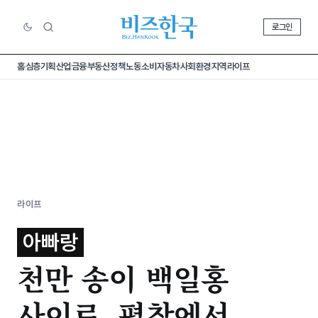
로그인
홈
심층기획
산업
금융
부동산
정책
노동
소비
자동차
사회
환경
지역
라이프
라이프
아빠랑
천만 송이 백일홍
사이로, 평창에서