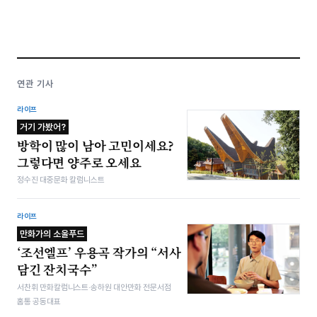
연관 기사
라이프
거기 가봤어?
방학이 많이 남아 고민이세요?
그렇다면 양주로 오세요
정수진 대중문화 칼럼니스트
라이프
만화가의 소울푸드
‘조선엘프’ 우용곡 작가의 “서사
담긴 잔치국수”
서찬휘 만화칼럼니스트·송하원 대안만화 전문서점
홈통 공동대표