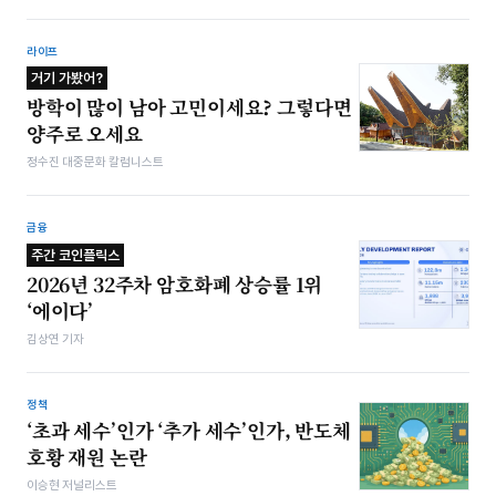
라이프
거기 가봤어?
방학이 많이 남아 고민이세요? 그렇다면
양주로 오세요
정수진 대중문화 칼럼니스트
금융
주간 코인플릭스
2026년 32주차 암호화폐 상승률 1위
‘에이다’
김상연 기자
정책
‘초과 세수’인가 ‘추가 세수’인가, 반도체
호황 재원 논란
이승현 저널리스트