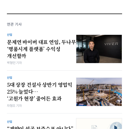
연관 기사
산업
문제연 바이버 대표 연임, 두나무
‘명품시계 플랫폼’ 수익성
개선할까
박형민 기자
산업
5대 상장 건설사 상반기 영업익
25% 늘었다…
‘고원가 현장’ 줄어든 효과
차형조 기자
산업
“계약이 성공 보증수표 아니다”