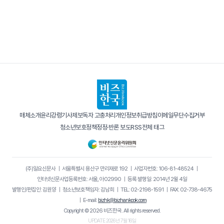
매체소개
윤리강령
기사제보
독자 고충처리
개인정보취급방침
이메일무단수집거부
청소년보호정책
정정·반론 보도
RSS
전체 태그
(주)일요신문사
｜
서울특별시 용산구 만리재로 192
｜
사업자번호: 106-81-48524
｜
인터넷신문사업등록번호: 서울, 아02990
｜
등록·발행일: 2014년 2월 4일
발행인/편집인: 김원양
｜
청소년보호책임자: 김남희
｜
TEL: 02-2198-1591
｜
FAX: 02-738-4675
｜
E-mail:
bizhk@bizhankook.com
Copyright © 2026 비즈한국. All rights reserved.
UPDATE 2026년 7월 16일