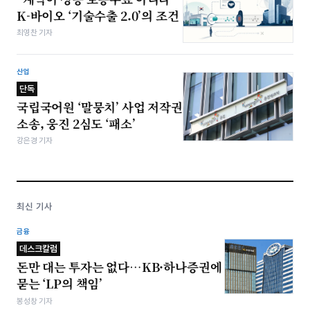
K-바이오 ‘기술수출 2.0’의 조건
최영찬 기자
산업
단독
국립국어원 ‘말뭉치’ 사업 저작권
소송, 웅진 2심도 ‘패소’
강은경 기자
최신 기사
금융
데스크칼럼
돈만 대는 투자는 없다…KB·하나증권에
묻는 ‘LP의 책임’
봉성창 기자