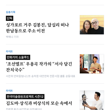
심층기획
단독
싱가포르 거주 김봉진, 답십리 떠나
한남동으로 주소 이전
박해나 기자
라이프
만화가의 소울푸드
‘조선엘프’ 우용곡 작가의 “서사 담긴
잔치국수”
서찬휘 만화칼럼니스트·송하원 대안만화 전문서점 홈통 공동대표
라이프
한국미술응원프로젝트 시즌12
김도마-상식과 비상식의 모순 속에서
전준엽 화가·비즈한국 아트에디터