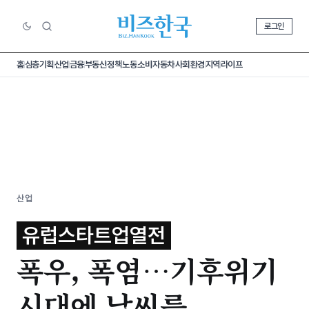
로그인
홈
심층기획
산업
금융
부동산
정책
노동
소비
자동차
사회
환경
지역
라이프
산업
유럽스타트업열전
폭우, 폭염…기후위기
시대에 날씨를