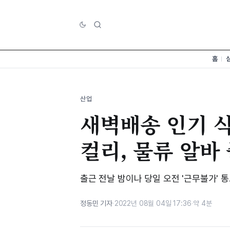
홈
산업
새벽배송 인기 
컬리, 물류 알바
출근 전날 밤이나 당일 오전 '근무불가' 
정동민 기자
·
2022년 08월 04일 17:36
·
약 4분