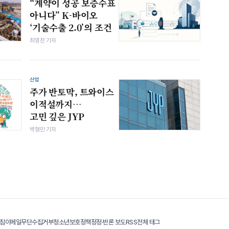
“계약이 성공 보증수표
아니다” K-바이오
‘기술수출 2.0’의 조건
최영찬 기자
산업
주가 반토막, 트와이스
이적설까지…
고민 깊은 JYP
박형민 기자
침
이메일무단수집거부
청소년보호정책
정정·반론 보도
RSS
전체 태그