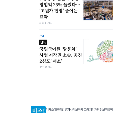
영업익 25% 늘었다…
‘고원가 현장’ 줄어든
효과
차형조 기자
산업
단독
국립국어원 ‘말뭉치’
사업 저작권 소송, 웅진
2심도 ‘패소’
강은경 기자
매체소개
윤리강령
기사제보
독자 고충처리
개인정보취급방