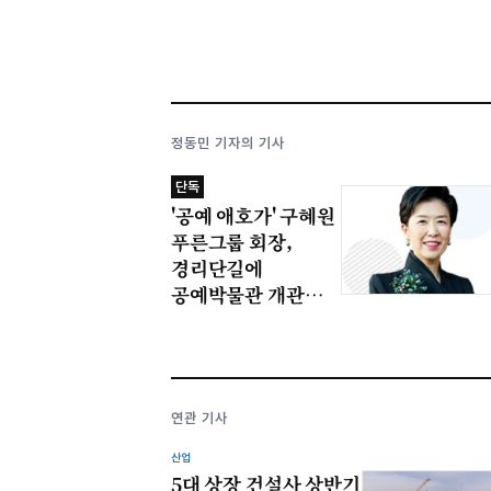
정동민 기자의 기사
단독
'공예 애호가' 구혜원
푸른그룹 회장,
경리단길에
공예박물관 개관
정황 잡혔다
연관 기사
산업
5대 상장 건설사 상반기