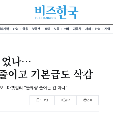
심층기획
산업
금융
부동산
정책
노동
소비
자동차
사회
환경
지역
식었나…
 줄이고 기본급도 삭감
통보…마켓컬리 "물류량 줄어든 건 아냐"
스크랩
공유
인쇄