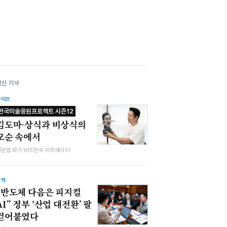
최신 기사
라이프
한국미술응원프로젝트 시즌12
김도마-상식과 비상식의
모순 속에서
전준엽 화가·비즈한국 아트에디터
정책
“반도체 다음은 피지컬
AI” 정부 ‘산업 대전환’ 팔
걷어붙였다