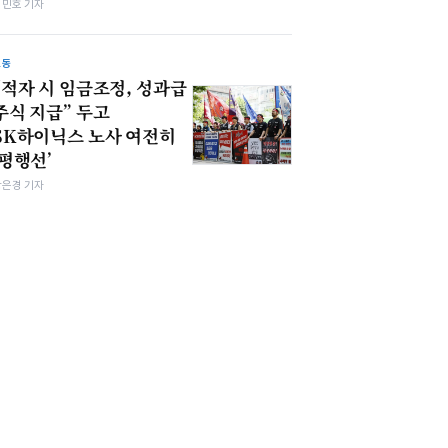
김민호 기자
노동
“적자 시 임금조정, 성과급
주식 지급” 두고
SK하이닉스 노사 여전히
‘평행선’
강은경 기자