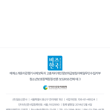
매체소개
윤리강령
기사제보
독자 고충처리
개인정보취급방침
이메일무단수집거부
청소년보호정책
정정·반론 보도
RSS
전체 태그
(주)일요신문사
｜
서울특별시 용산구 만리재로 192
｜
사업자번호: 106-81-48524
｜
인터넷신문사업등록번호: 서울, 아02990
｜
등록·발행일: 2014년 2월 4일
발행인/편집인: 김원양
｜
청소년보호책임자: 김남희
｜
TEL: 02-2198-1591
｜
FAX: 02-738-4675