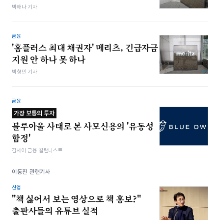
박해나 기자
금융
'홈플러스 최대 채권자' 메리츠, 긴급자금
지원 안 하나 못 하나
박형민 기자
금융
가장 보통의 투자
블루아울 사태로 본 사모신용의 '유동성
함정'
김세아 금융 칼럼니스트
이동진 관련기사
산업
"책 싫어서 보는 영상으로 책 홍보?"
출판사들의 유튜브 실적