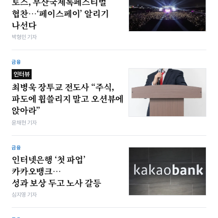
토스, 부산국제록페스티벌
협찬…‘페이스페이’ 알리기
나선다
박형민 기자
금융
인터뷰
최병욱 장투교 전도사 “주식,
파도에 휩쓸리지 말고 오션뷰에
앉아라”
윤채현 기자
금융
인터넷은행 ‘첫 파업’
카카오뱅크…
성과 보상 두고 노사 갈등
심지영 기자