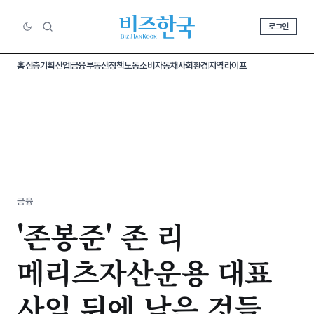
로그인
홈
심층기획
산업
금융
부동산
정책
노동
소비
자동차
사회
환경
지역
라이프
금융
'존봉준' 존 리
메리츠자산운용 대표
사임 뒤에 남은 것들