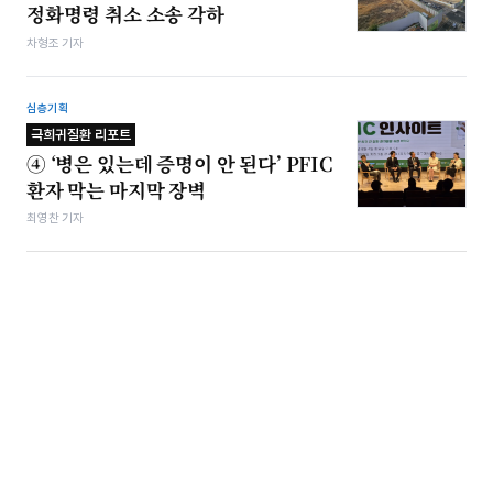
정화명령 취소 소송 각하
차형조 기자
심층기획
극희귀질환 리포트
④ ‘병은 있는데 증명이 안 된다’ PFIC
환자 막는 마지막 장벽
최영찬 기자