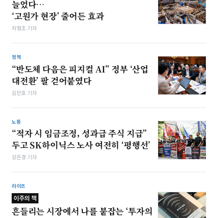
늘었다…
‘고원가 현장’ 줄어든 효과
차형조 기자
정책
“반도체 다음은 피지컬 AI” 정부 ‘산업
대전환’ 팔 걷어붙였다
김민호 기자
노동
“적자 시 임금조정, 성과급 주식 지급”
두고 SK하이닉스 노사 여전히 ‘평행선’
강은경 기자
라이프
이주의 책
흔들리는 시장에서 나를 붙잡는 ‘투자의