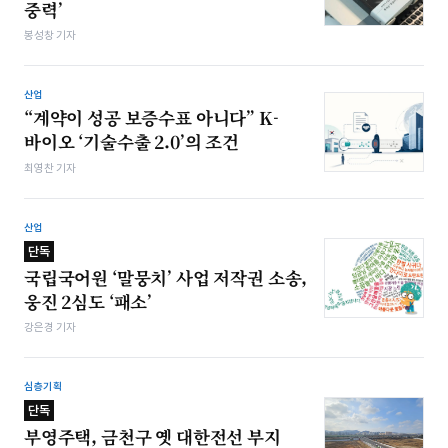
중력’
봉성창 기자
산업
“계약이 성공 보증수표 아니다” K-
바이오 ‘기술수출 2.0’의 조건
최영찬 기자
산업
단독
국립국어원 ‘말뭉치’ 사업 저작권 소송,
웅진 2심도 ‘패소’
강은경 기자
심층기획
단독
부영주택, 금천구 옛 대한전선 부지