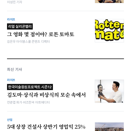
이성진 기자
라이프
리얼 실리콘밸리
그 영화 몇 점이야? 로튼 토마토
김은우 아이엠스쿨 콘텐츠 디렉터
최신 기사
라이프
한국미술응원프로젝트 시즌12
김도마-상식과 비상식의 모순 속에서
전준엽 화가·비즈한국 아트에디터
산업
5대 상장 건설사 상반기 영업익 25%