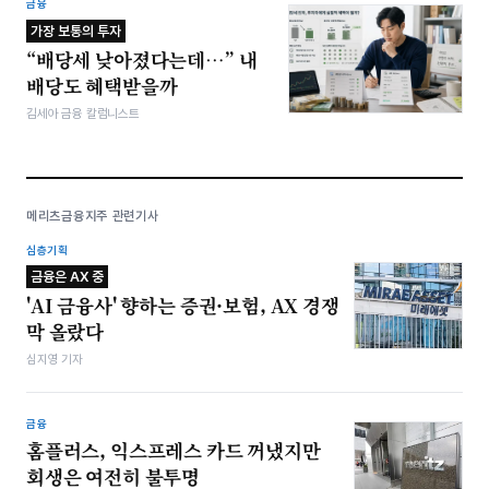
금융
가장 보통의 투자
“배당세 낮아졌다는데…” 내
배당도 혜택받을까
김세아 금융 칼럼니스트
메리츠금융지주 관련기사
심층기획
금융은 AX 중
'AI 금융사' 향하는 증권·보험, AX 경쟁
막 올랐다
심지영 기자
금융
홈플러스, 익스프레스 카드 꺼냈지만
회생은 여전히 불투명