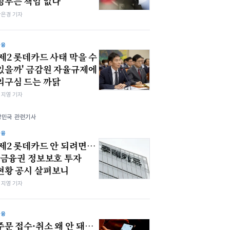
정부는 책임 없나
강은경 기자
금융
'제2 롯데카드 사태 막을 수
있을까' 금감원 자율규제에
의구심 드는 까닭
심지영 기자
강민국 관련기사
금융
'제2 롯데카드 안 되려면…
' 금융권 정보보호 투자
현황 공시 살펴보니
심지영 기자
금융
주문 접수·취소 왜 안 돼…