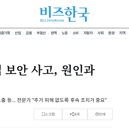
심층기획
산업
금융
부동산
정책
노동
소비
자동차
사회
환경
지역
 보안 사고, 원인과
출 등… 전문가 "추가 피해 없도록 후속 조치가 중요"
스크랩
공유
인쇄