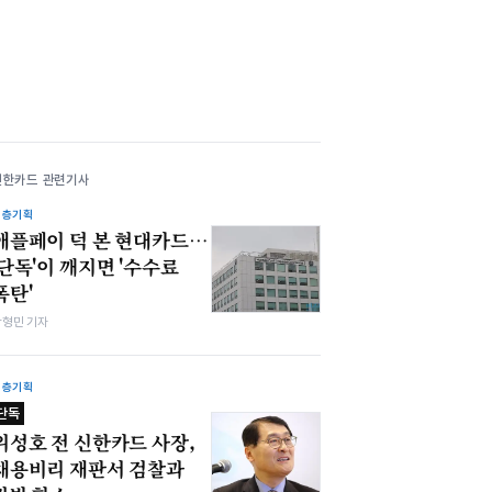
신한카드 관련기사
심층기획
애플페이 덕 본 현대카드…
'단독'이 깨지면 '수수료
폭탄'
박형민 기자
심층기획
단독
위성호 전 신한카드 사장,
채용비리 재판서 검찰과