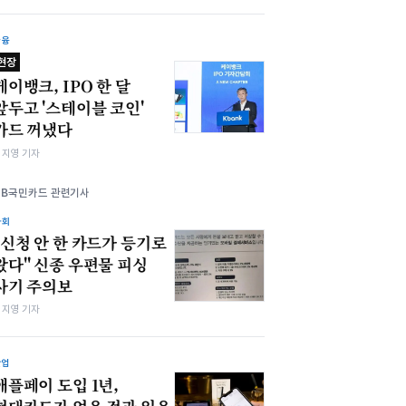
금융
현장
케이뱅크, IPO 한 달
앞두고 '스테이블 코인'
카드 꺼냈다
심지영 기자
KB국민카드 관련기사
사회
"신청 안 한 카드가 등기로
왔다" 신종 우편물 피싱
사기 주의보
심지영 기자
산업
애플페이 도입 1년,