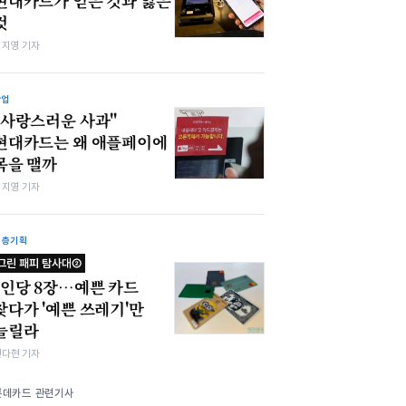
현대카드가 얻은 것과 잃은
것
심지영 기자
산업
"사랑스러운 사과"
현대카드는 왜 애플페이에
목을 맬까
심지영 기자
심층기획
그린 패피 탐사대②
1인당 8장…예쁜 카드
찾다가 '예쁜 쓰레기'만
늘릴라
전다현 기자
롯데카드 관련기사