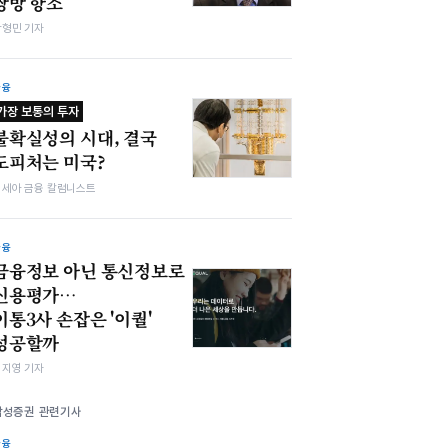
쌍방 항소
박형민 기자
금융
가장 보통의 투자
불확실성의 시대, 결국
도피처는 미국?
김세아 금융 칼럼니스트
금융
금융정보 아닌 통신정보로
신용평가…
이통3사 손잡은 '이퀄'
성공할까
심지영 기자
삼성증권 관련기사
금융