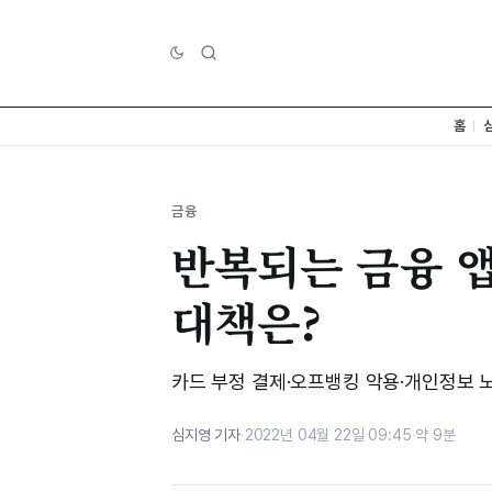
홈
금융
반복되는 금융 앱
대책은?
카드 부정 결제·오프뱅킹 악용·개인정보 노
심지영 기자
·
2022년 04월 22일 09:45
·
약 9분