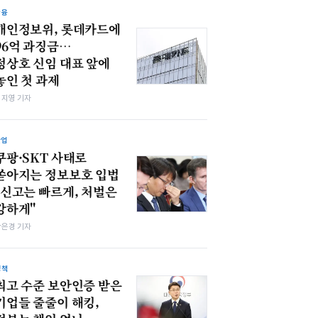
금융
개인정보위, 롯데카드에
96억 과징금…
정상호 신임 대표 앞에
놓인 첫 과제
심지영 기자
산업
쿠팡·SKT 사태로
쏟아지는 정보보호 입법
"신고는 빠르게, 처벌은
강하게"
강은경 기자
정책
최고 수준 보안인증 받은
기업들 줄줄이 해킹,