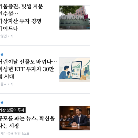
키움증권, 빗썸 지분
인수설…
가상자산 투자 경쟁
뛰어드나
박형민 기자
금융
어린이날 선물도 바뀌나…
미성년 ETF 투자자 30만
명 시대
우종국 기자
금융
가장 보통의 투자
공포를 파는 뉴스, 확신을
사는 시장
김세아 금융 칼럼니스트