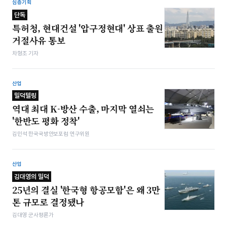
심층기획
단독
특허청, 현대건설 '압구정현대' 상표 출원
거절사유 통보
차형조 기자
산업
밀덕텔링
역대 최대 K-방산 수출, 마지막 열쇠는
'한반도 평화 정착'
김민석 한국국방안보포럼 연구위원
산업
김대영의 밀덕
25년의 결실 '한국형 항공모함'은 왜 3만
톤 규모로 결정됐나
김대영 군사평론가