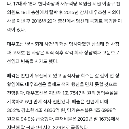
다. 17대와 18대 한나라당과 새누리당 의원을 지낸 이종구 전
의원도 19대 총선에서 탈락 후 2015년 잠시 대우조선 사외이
사를 지낸 후 2016년 20대 총선에서 당선돼 국회로 복귀한 이
력이 있다.
대우조선 ‘분식회계 사건’의 핵심 당사자였던 남상태 전 사장
과 고재호 전 사장은 퇴직 직후 각각 회사 상담역과 고문으로
선임돼 빈축을 사기도 했다.
매각은 번번이 무산되고 있고 공적자금 회수는 갈 길이 먼 상
황임에도 대우조선은 올해도 적자 행진을 면치 못할 것으로
전망된다. 대우조선은 지난해 1조 7547억 원의 영업손실을
기록하며 5년 만에 적자 전환됐다. 매출은 전년에 비해
36.2% 감소한 4조 4866억 원, 당기순손실은 1조 6998억
원으로 94.9% 급증했다. 부채비율은 2020년 말 167%에서
지난해 말 불과 1년 사이 379%로 급증했다.