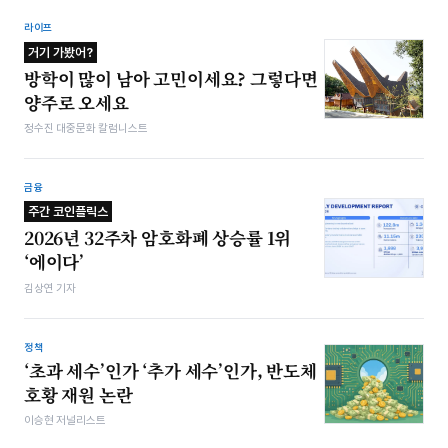
라이프
거기 가봤어?
방학이 많이 남아 고민이세요? 그렇다면
양주로 오세요
정수진 대중문화 칼럼니스트
금융
주간 코인플릭스
2026년 32주차 암호화폐 상승률 1위
‘에이다’
김상연 기자
정책
‘초과 세수’인가 ‘추가 세수’인가, 반도체
호황 재원 논란
이승현 저널리스트