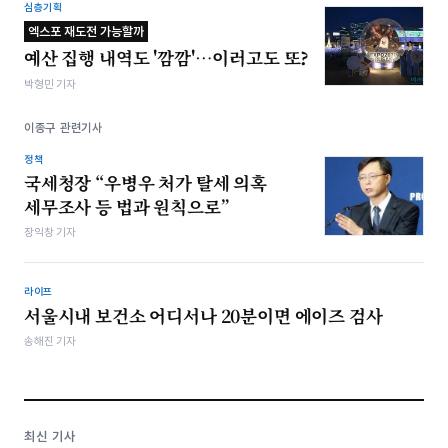
심층기획
엑스포 재도전 가능할까
예산 집행 내역도 '깜깜'…이러고도 또?
박형민 기자
이종구 관련기사
정책
국세청장 “우병우 처가 탈세 의혹
세무조사 등 법과 원칙으로”
장익창 기자
라이프
서울시내 보건소 어디서나 20분이면 에이즈 검사
송해진 기자
최신 기사