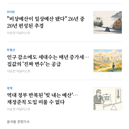
라이프
"비상예산이 일상예산 됐다" 26년 중
20년 편성된 추경
이승현 저널리스트
부동산
인구 감소에도 세대수는 매년 증가세…
집값의 '진짜 변수'는 공급
이승현 저널리스트
정책
역대 정부 반복된 '빚 내는 예산'…
재정준칙 도입 미룰 수 없다
이승현 저널리스트
윤석열 관련기사