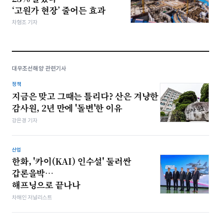
‘고원가 현장’ 줄어든 효과
차형조 기자
대우조선해양 관련기사
정책
지금은 맞고 그때는 틀리다? 산은 겨냥한
감사원, 2년 만에 '돌변'한 이유
강은경 기자
산업
한화, '카이(KAI) 인수설' 둘러싼
갑론을박…
해프닝으로 끝나나
차해인 저널리스트