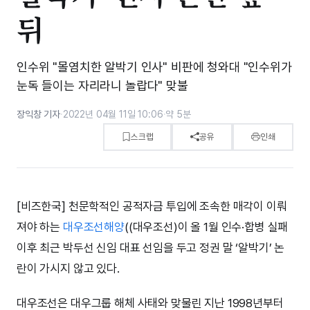
뒤
인수위 "몰염치한 알박기 인사" 비판에 청와대 "인수위가
눈독 들이는 자리라니 놀랍다" 맞불
장익창 기자
·
2022년 04월 11일 10:06
·
약 5분
스크랩
공유
인쇄
[비즈한국] 천문학적인 공적자금 투입에 조속한 매각이 이뤄
져야 하는
대우조선해양
((대우조선)이 올 1월 인수·합병 실패
이후 최근 박두선 신임 대표 선임을 두고 정권 말 ‘알박기’ 논
란이 가시지 않고 있다.
대우조선은 대우그룹 해체 사태와 맞물린 지난 1998년부터