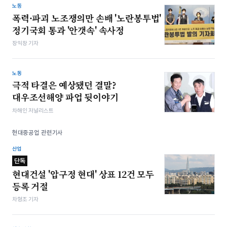
노동
폭력·파괴 노조쟁의만 손배 '노란봉투법'
정기국회 통과 '안갯속' 속사정
장익창 기자
노동
극적 타결은 예상됐던 결말?
대우조선해양 파업 뒷이야기
차해인 저널리스트
현대중공업 관련기사
산업
단독
현대건설 '압구정 현대' 상표 12건 모두
등록 거절
차형조 기자