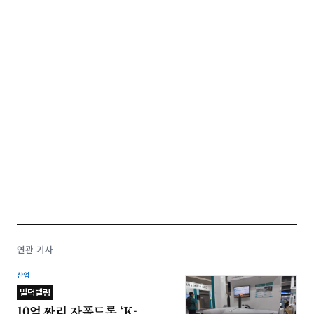
연관 기사
산업
밀덕텔링
10억 짜리 자폭드론 ‘K-