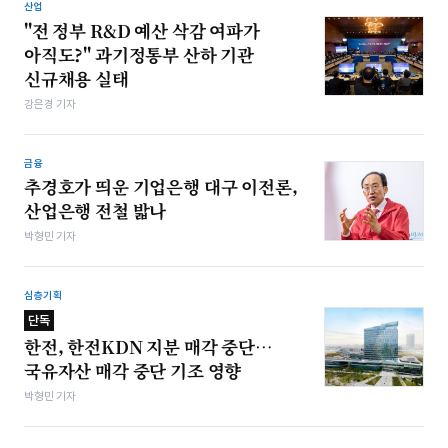
산업
"전 정부 R&D 예산 삭감 여파가
아직도?" 과기정통부 산하 기관
신규채용 실태
강은경 기자
금융
추경호가 띄운 기업은행 대구 이전론,
산업은행 전철 밟나
박형민 기자
심층기획
단독
한전, 한전KDN 지분 매각 중단…
국유자산 매각 중단 기조 영향
박형민 기자