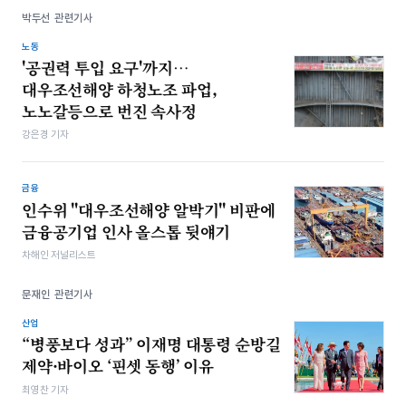
박두선 관련기사
노동
'공권력 투입 요구'까지…
대우조선해양 하청노조 파업,
노노갈등으로 번진 속사정
강은경 기자
금융
인수위 "대우조선해양 알박기" 비판에
금융공기업 인사 올스톱 뒷얘기
차해인 저널리스트
문재인 관련기사
산업
“병풍보다 성과” 이재명 대통령 순방길
제약·바이오 ‘핀셋 동행’ 이유
최영찬 기자