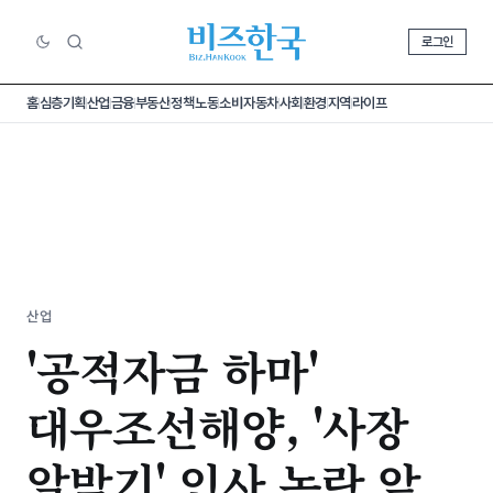
로그인
홈
심층기획
산업
금융
부동산
정책
노동
소비
자동차
사회
환경
지역
라이프
산업
'공적자금 하마'
대우조선해양, '사장
알박기' 인사 논란 앞