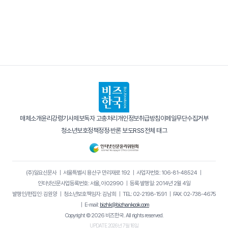
매체소개
윤리강령
기사제보
독자 고충처리
개인정보취급방침
이메일무단수집거부
청소년보호정책
정정·반론 보도
RSS
전체 태그
(주)일요신문사
｜
서울특별시 용산구 만리재로 192
｜
사업자번호: 106-81-48524
｜
인터넷신문사업등록번호: 서울, 아02990
｜
등록·발행일: 2014년 2월 4일
발행인/편집인: 김원양
｜
청소년보호책임자: 김남희
｜
TEL: 02-2198-1591
｜
FAX: 02-738-4675
｜
E-mail:
bizhk@bizhankook.com
Copyright © 2026 비즈한국. All rights reserved.
UPDATE 2026년 7월 16일