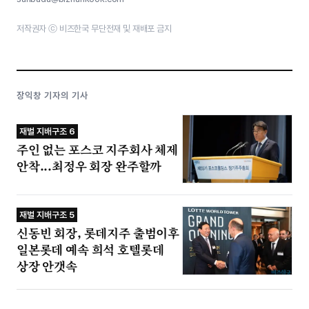
저작권자 ⓒ 비즈한국 무단전재 및 재배포 금지
장익창 기자의 기사
재벌 지배구조 6
주인 없는 포스코 지주회사 체제
안착...최정우 회장 완주할까
재벌 지배구조 5
신동빈 회장, 롯데지주 출범이후
일본롯데 예속 희석 호텔롯데
상장 안갯속