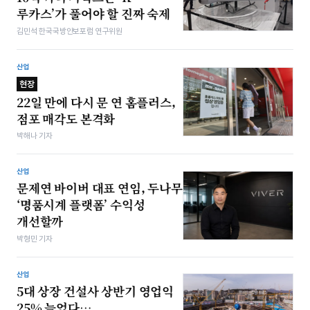
루카스’가 풀어야 할 진짜 숙제
김민석 한국국방안보포럼 연구위원
산업
현장
22일 만에 다시 문 연 홈플러스,
점포 매각도 본격화
박해나 기자
산업
문제연 바이버 대표 연임, 두나무
‘명품시계 플랫폼’ 수익성
개선할까
박형민 기자
산업
5대 상장 건설사 상반기 영업익
25% 늘었다…