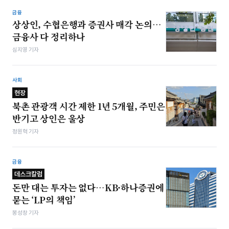
금융
상상인, 수협은행과 증권사 매각 논의…
금융사 다 정리하나
심지영 기자
사회
현장
북촌 관광객 시간 제한 1년 5개월, 주민은
반기고 상인은 울상
정원혁 기자
금융
데스크칼럼
돈만 대는 투자는 없다…KB·하나증권에
묻는 ‘LP의 책임’
봉성창 기자