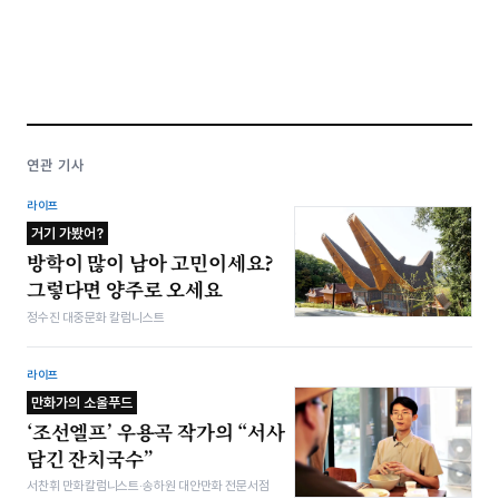
연관 기사
라이프
거기 가봤어?
방학이 많이 남아 고민이세요?
그렇다면 양주로 오세요
정수진 대중문화 칼럼니스트
라이프
만화가의 소울푸드
‘조선엘프’ 우용곡 작가의 “서사
담긴 잔치국수”
서찬휘 만화칼럼니스트·송하원 대안만화 전문서점