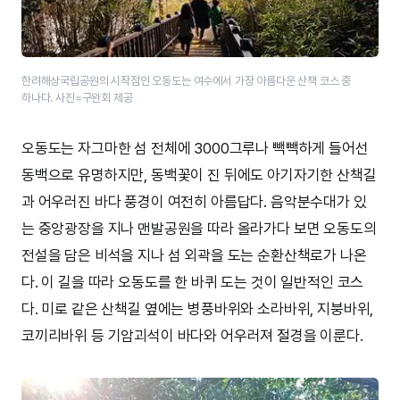
한려해상국립공원의 시작점인 오동도는 여수에서 가장 아름다운 산책 코스 중
하나다. 사진=구완회 제공
오동도는 자그마한 섬 전체에 3000그루나 빽빽하게 들어선
동백으로 유명하지만, 동백꽃이 진 뒤에도 아기자기한 산책길
과 어우러진 바다 풍경이 여전히 아름답다. 음악분수대가 있
는 중앙광장을 지나 맨발공원을 따라 올라가다 보면 오동도의
전설을 담은 비석을 지나 섬 외곽을 도는 순환산책로가 나온
다. 이 길을 따라 오동도를 한 바퀴 도는 것이 일반적인 코스
다. 미로 같은 산책길 옆에는 병풍바위와 소라바위, 지붕바위,
코끼리바위 등 기암괴석이 바다와 어우러져 절경을 이룬다.