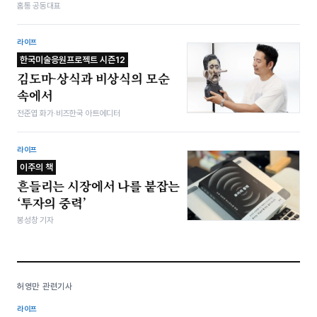
홈통 공동대표
라이프
한국미술응원프로젝트 시즌12
김도마-상식과 비상식의 모순
속에서
전준엽 화가·비즈한국 아트에디터
라이프
이주의 책
흔들리는 시장에서 나를 붙잡는
‘투자의 중력’
봉성창 기자
허영만 관련기사
라이프