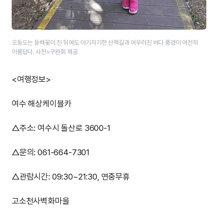
오동도는 동백꽃이 진 뒤에도 아기자기한 산책길과 어우러진 바다 풍경이 여전히
아름답다. 사진=구완회 제공
<여행정보>
여수 해상케이블카
△주소: 여수시 돌산로 3600-1
△문의: 061-664-7301
△관람시간: 09:30~21:30, 연중무휴
고소천사벽화마을