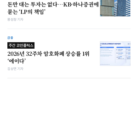
돈만 대는 투자는 없다…KB·하나증권에
묻는 ‘LP의 책임’
봉성창 기자
금융
주간 코인플릭스
2026년 32주차 암호화폐 상승률 1위
‘에이다’
김상연 기자