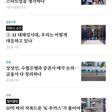
스타트업을 생각하다
이은서 칼럼니스트
심층기획
미토스 쇼크
③ AI 대해킹시대, 우리는 어떻게
대응하고 있나
강은경 기자
금융
상상인, 수협은행과 증권사 매각 논의…
금융사 다 정리하나
심지영 기자
산업
밀덕텔링
10억 짜리 자폭드론 ‘K-루카스’가 풀어야