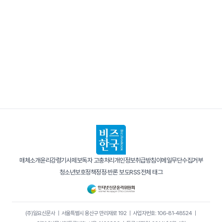
매체소개
윤리강령
기사제보
독자 고충처리
개인정보취급방침
이메일무단수집거부
청소년보호정책
정정·반론 보도
RSS
전체 태그
(주)일요신문사
｜
서울특별시 용산구 만리재로 192
｜
사업자번호: 106-81-48524
｜