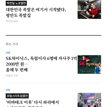
박찬일 노포열전
대한민국 족발은 여기서 시작됐다,
평안도 족발집
박찬일 셰프
최신 기사
산업
SK하이닉스, 독립이사 6명에 자사주 1억
2000만 원…
올해 두 번째
우종국 기자
산업
유럽스타트업열전
‘비바테크 이후’ 다시 파리에서