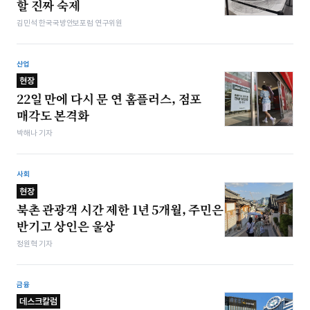
할 진짜 숙제
김민석 한국국방안보포럼 연구위원
산업
현장
22일 만에 다시 문 연 홈플러스, 점포
매각도 본격화
박해나 기자
사회
현장
북촌 관광객 시간 제한 1년 5개월, 주민은
반기고 상인은 울상
정원혁 기자
금융
데스크칼럼