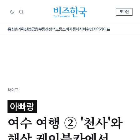
로그인
홈
심층기획
산업
금융
부동산
정책
노동
소비
자동차
사회
환경
지역
라이프
라이프
아빠랑
여수 여행 ② '천사'와
해상 케이블카에서