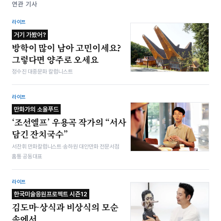
연관 기사
라이프
거기 가봤어?
방학이 많이 남아 고민이세요?
그렇다면 양주로 오세요
정수진 대중문화 칼럼니스트
라이프
만화가의 소울푸드
‘조선엘프’ 우용곡 작가의 “서사
담긴 잔치국수”
서찬휘 만화칼럼니스트·송하원 대안만화 전문서점
홈통 공동대표
라이프
한국미술응원프로젝트 시즌12
김도마-상식과 비상식의 모순
속에서