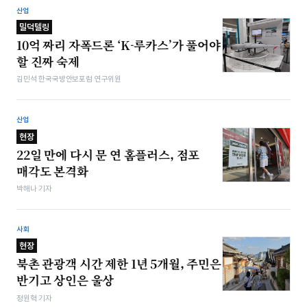
산업
밀덕텔링
10억 짜리 자폭드론 ‘K-루카스’가 풀어야
할 진짜 숙제
김민석 한국국방안보포럼 연구위원
산업
현장
22일 만에 다시 문 연 홈플러스, 점포
매각도 본격화
박해나 기자
사회
현장
북촌 관광객 시간 제한 1년 5개월, 주민은
반기고 상인은 울상
정원혁 기자