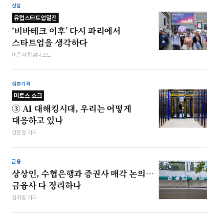
산업
유럽스타트업열전
‘비바테크 이후’ 다시 파리에서
스타트업을 생각하다
이은서 칼럼니스트
심층기획
미토스 쇼크
③ AI 대해킹시대, 우리는 어떻게
대응하고 있나
강은경 기자
금융
상상인, 수협은행과 증권사 매각 논의…
금융사 다 정리하나
심지영 기자