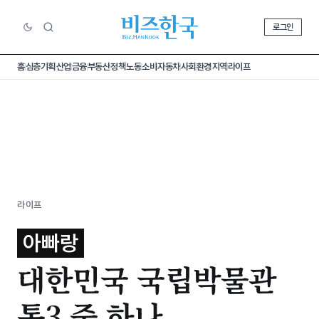
로그인
홈
심층기획
산업
금융
부동산
정책
노동
소비
자동차
사회
환경
지역
라이프
라이프
아빠랑
대한민국 국립박물관
톱3 중 하나,