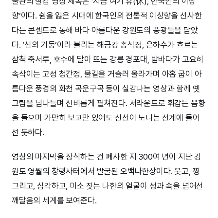
물관의 실감 영상 제목은 ‘지금 여기 휴(休), 한국인의 이상
향’이다. 쉼을 잃은 시대에 한국인의 전통적 이상향을 선사한
다는 콘셉트로 동해 바다 아름다운 강원도의 풍광들을 담았
다. ‘신의 기둥’이라 불리는 해금강 총석정, 은하수가 흐르는
삼척 죽서루, 호수에 달이 뜨는 강릉 경포대, 밤바다가 고요히
속삭이는 고성 청간정, 물길을 거슬러 올라가며 아홉 굽이 아
름다운 풍경의 화천 곡운구곡 등이 실감나는 영상과 함께 옛
그림을 넘나들며 신비롭게 펼쳐진다. 서라운드로 휘감는 음향
을 들으며 가만히 보고만 있어도 신선이 노니는 선계에 들어
선 듯하다.
영상의 마지막을 장식하는 건 폐사한 지 300여 년이 지난 강
원도 영월의 창령사터에서 발굴된 오백나한상이다. 웃고, 찡
그리고, 심각하고, 미소 짓는 나한의 얼굴이 성과 속을 넘어선
깨달음의 세계를 보여준다.