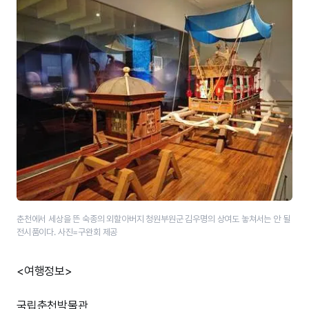
춘천에서 세상을 뜬 숙종의 외할아버지 청원부원군 김우명의 상여도 놓쳐서는 안 될
전시품이다. 사진=구완회 제공
<여행정보>
국립춘천박물관