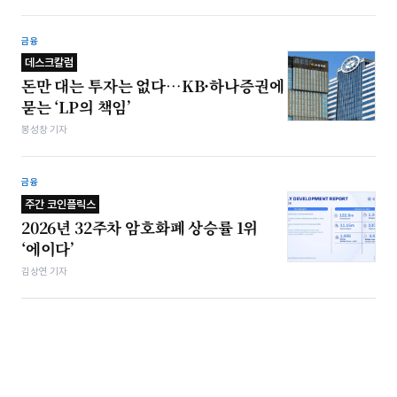
금융
데스크칼럼
돈만 대는 투자는 없다…KB·하나증권에
묻는 ‘LP의 책임’
봉성창 기자
금융
주간 코인플릭스
2026년 32주차 암호화폐 상승률 1위
‘에이다’
김상연 기자