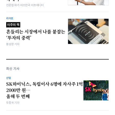
전준엽 화가·비즈한국 아트에디터
라이프
이주의 책
흔들리는 시장에서 나를 붙잡는
‘투자의 중력’
봉성창 기자
최신 기사
산업
SK하이닉스, 독립이사 6명에 자사주 1억
2000만 원…
올해 두 번째
우종국 기자