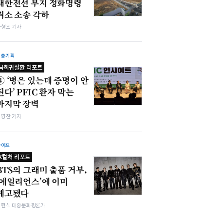
대한전선 부지 정화명령
취소 소송 각하
차형조 기자
심층기획
극희귀질환 리포트
④ ‘병은 있는데 증명이 안
된다’ PFIC 환자 막는
마지막 장벽
최영찬 기자
라이프
K컬처 리포트
BTS의 그래미 출품 거부,
‘에일리언스’에 이미
예고됐다
김헌식 대중문화평론가