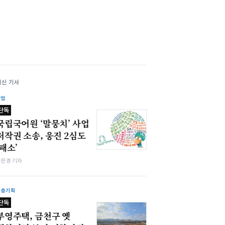
최신 기사
산업
단독
국립국어원 ‘말뭉치’ 사업
저작권 소송, 웅진 2심도
‘패소’
강은경 기자
심층기획
단독
부영주택, 금천구 옛