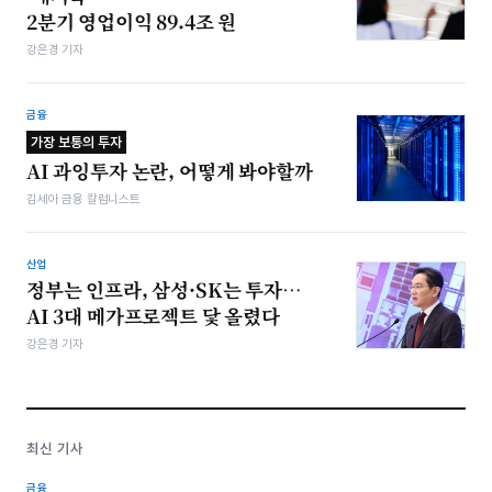
2분기 영업이익 89.4조 원
강은경 기자
금융
가장 보통의 투자
AI 과잉투자 논란, 어떻게 봐야할까
김세아 금융 칼럼니스트
산업
정부는 인프라, 삼성·SK는 투자…
AI 3대 메가프로젝트 닻 올렸다
강은경 기자
최신 기사
금융