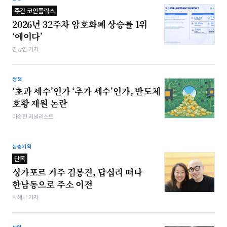
주간 코인플릭스
2026년 32주차 암호화폐 상승률 1위
‘에이다’
김상연 기자
정책
‘초과 세수’인가 ‘추가 세수’인가, 반도체
호황 재원 논란
이승현 저널리스트
심층기획
단독
싱가포르 거주 김봉진, 답십리 떠나
한남동으로 주소 이전
박해나 기자