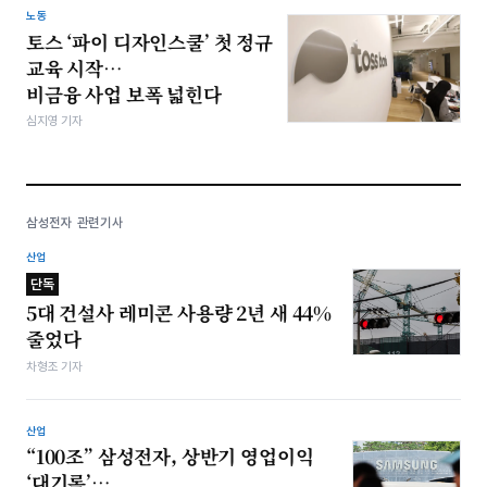
노동
토스 ‘파이 디자인스쿨’ 첫 정규
교육 시작…
비금융 사업 보폭 넓힌다
심지영 기자
삼성전자 관련기사
산업
단독
5대 건설사 레미콘 사용량 2년 새 44%
줄었다
차형조 기자
산업
“100조” 삼성전자, 상반기 영업이익
‘대기록’…