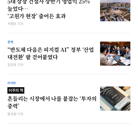
5대 상장 건설사 상반기 영업익 25%
늘었다…
‘고원가 현장’ 줄어든 효과
차형조 기자
정책
“반도체 다음은 피지컬 AI” 정부 ‘산업
대전환’ 팔 걷어붙였다
김민호 기자
라이프
이주의 책
흔들리는 시장에서 나를 붙잡는 ‘투자의
중력’
봉성창 기자