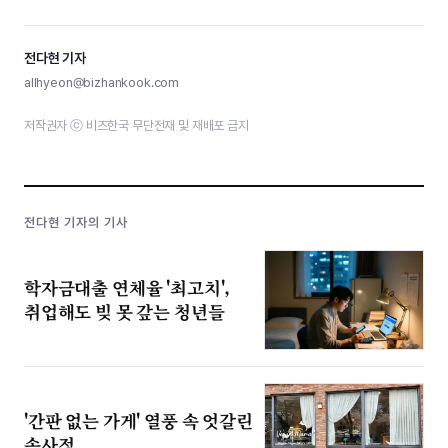
전다현 기자
allhyeon@bizhankook.com
저작권자 ⓒ 비즈한국 무단전재 및 재배포 금지
전다현 기자의 기사
학자금대출 연체율 '최고치',
취업해도 빚 못 갚는 청년들
'간판 없는 가게' 열풍 속 엇갈린
속사정