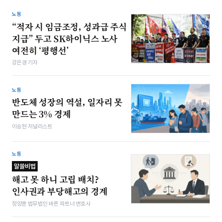
노동
“적자 시 임금조정, 성과급 주식
지급” 두고 SK하이닉스 노사
여전히 ‘평행선’
강은경 기자
노동
반도체 성장의 역설, 일자리 못
만드는 3% 경제
이승현 저널리스트
노동
알쓸비법
해고 못 하니 고립 배치?
인사권과 부당해고의 경계
정양훈 법무법인 바른 파트너 변호사