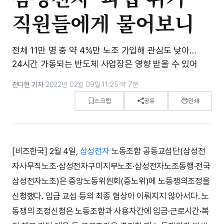
직원들에게 물어보니
전체 11만 명 중 약 4%만 노조 가입해 관심도 낮아…
24시간 가동되는 반도체 사업장은 영향 받을 수 있어
전다현 기자
·
2022년 02월 09일 11:25
·
약 7분
스크랩
공유
인쇄
[비즈한국] 2월 4일,
삼성전자
노동조합 공동교섭단(삼성전
자사무직노조·삼성전자구미지부노조·삼성전자노조동행·전국
삼성전자노조)은 중앙노동위원회(중노위)에 노동쟁의조정을
신청했다. 임금 교섭 등의 최종 협상이 이뤄지지 않아서다. 노
동쟁의 조정신청은 노동조합과 사용자간에 임금·근로시간·복