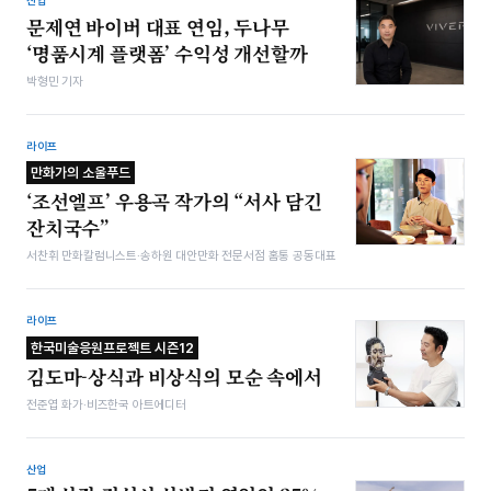
산업
문제연 바이버 대표 연임, 두나무
‘명품시계 플랫폼’ 수익성 개선할까
박형민 기자
라이프
만화가의 소울푸드
‘조선엘프’ 우용곡 작가의 “서사 담긴
잔치국수”
서찬휘 만화칼럼니스트·송하원 대안만화 전문서점 홈통 공동대표
라이프
한국미술응원프로젝트 시즌12
김도마-상식과 비상식의 모순 속에서
전준엽 화가·비즈한국 아트에디터
산업