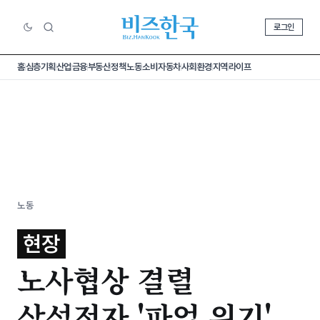
로그인
홈
심층기획
산업
금융
부동산
정책
노동
소비
자동차
사회
환경
지역
라이프
노동
현장
노사협상 결렬
삼성전자 '파업 위기'