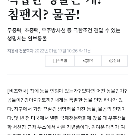
침팬지? 물곰!
무중력, 초중력, 우주방사선 등 극한조건 견딜 수 있는
생명체는 완보동물
지웅배 천문학자
·
2022년 01월 17일 10:26
·
약 11분
스크랩
공유
인쇄
[비즈한국] 집에 동물 인형이 있는가? 있다면 어떤 동물인가?
곰돌이? 강아지? 토끼? 내게는 특별한 동물 인형 하나가 있
다. 지구에서 가장 끈질긴 생명력을 가진 동물, 물곰의 인형이
다. 몇 년 전 미국에서 열린 국제천문학회에 갔을 때 우주생물
학 세션장 근처 부스에서 사온 기념품이다. 귀여운 다리가 여