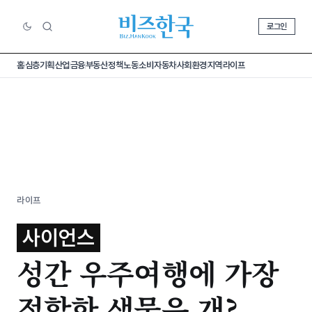
로그인
홈
심층기획
산업
금융
부동산
정책
노동
소비
자동차
사회
환경
지역
라이프
라이프
사이언스
성간 우주여행에 가장
적합한 생물은 개?