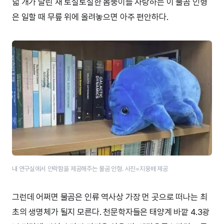
덟 개가 달린 채 토실토실한 몸뚱이를 자랑하는 이 물곰 인형
은 일할 때 무릎 위에 올려놓으면 아주 편안하다.
내 연구실에서 안락함을 제공해주는 물곰 인형. 사진=지웅배 제공
그런데 어쩌면 물곰은 인류 역사상 가장 먼 곳으로 떠나는 최
초의 생명체가 될지 모른다. 천문학자들은 태양계 바깥 4.3광