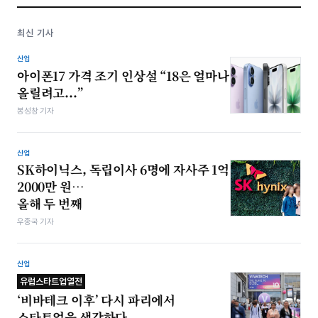
최신 기사
산업
아이폰17 가격 조기 인상설 “18은 얼마나
올릴려고...”
봉성창 기자
산업
SK하이닉스, 독립이사 6명에 자사주 1억
2000만 원…
올해 두 번째
우종국 기자
산업
유럽스타트업열전
‘비바테크 이후’ 다시 파리에서
스타트업을 생각하다