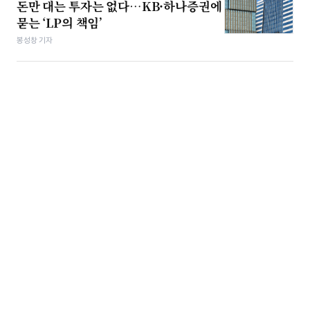
돈만 대는 투자는 없다…KB·하나증권에
묻는 ‘LP의 책임’
봉성창 기자