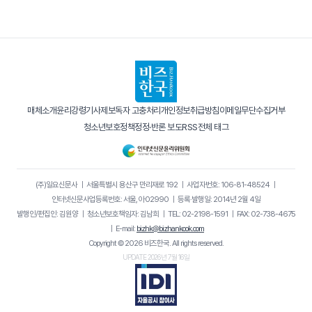
매체소개
윤리강령
기사제보
독자 고충처리
개인정보취급방침
이메일무단수집거부
청소년보호정책
정정·반론 보도
RSS
전체 태그
(주)일요신문사
｜
서울특별시 용산구 만리재로 192
｜
사업자번호: 106-81-48524
｜
인터넷신문사업등록번호: 서울, 아02990
｜
등록·발행일: 2014년 2월 4일
발행인/편집인: 김원양
｜
청소년보호책임자: 김남희
｜
TEL: 02-2198-1591
｜
FAX: 02-738-4675
｜
E-mail:
bizhk@bizhankook.com
Copyright © 2026 비즈한국. All rights reserved.
UPDATE 2026년 7월 16일