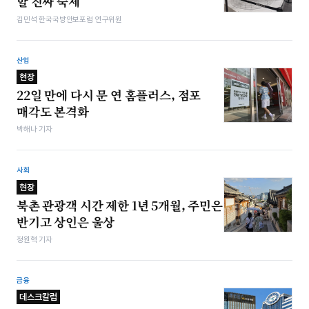
할 진짜 숙제
김민석 한국국방안보포럼 연구위원
산업
현장
22일 만에 다시 문 연 홈플러스, 점포
매각도 본격화
박해나 기자
사회
현장
북촌 관광객 시간 제한 1년 5개월, 주민은
반기고 상인은 울상
정원혁 기자
금융
데스크칼럼