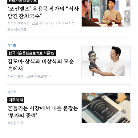
만화가의 소울푸드
‘조선엘프’ 우용곡 작가의 “서사
담긴 잔치국수”
서찬휘 만화칼럼니스트·송하원 대안만화 전문서점
홈통 공동대표
라이프
한국미술응원프로젝트 시즌12
김도마-상식과 비상식의 모순
속에서
전준엽 화가·비즈한국 아트에디터
라이프
이주의 책
흔들리는 시장에서 나를 붙잡는
‘투자의 중력’
봉성창 기자