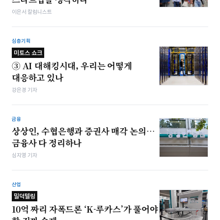
이은서 칼럼니스트
심층기획
미토스 쇼크
③ AI 대해킹시대, 우리는 어떻게
대응하고 있나
강은경 기자
금융
상상인, 수협은행과 증권사 매각 논의…
금융사 다 정리하나
심지영 기자
산업
밀덕텔링
10억 짜리 자폭드론 ‘K-루카스’가 풀어야