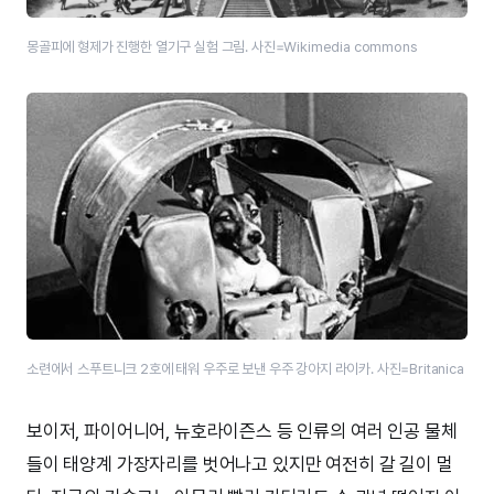
몽골피에 형제가 진행한 열기구 실험 그림. 사진=Wikimedia commons
소련에서 스푸트니크 2호에 태워 우주로 보낸 우주 강아지 라이카. 사진=Britanica
보이저, 파이어니어, 뉴호라이즌스 등 인류의 여러 인공 물체
들이 태양계 가장자리를 벗어나고 있지만 여전히 갈 길이 멀