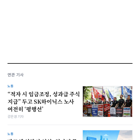
연관 기사
노동
“적자 시 임금조정, 성과급 주식
지급” 두고 SK하이닉스 노사
여전히 ‘평행선’
강은경 기자
노동