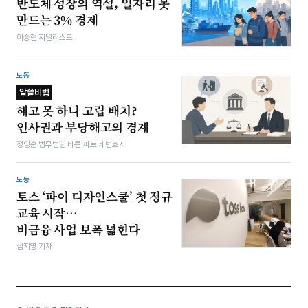
반도체 성장의 역설, 일자리 못
만드는 3% 경제
이승현 저널리스트
노동
알쓸비법
해고 못 하니 고립 배치?
인사권과 부당해고의 경계
정양훈 법무법인 바른 파트너 변호사
노동
토스 ‘파이 디자인스쿨’ 첫 정규
교육 시작…
비금융 사업 보폭 넓힌다
심지영 기자