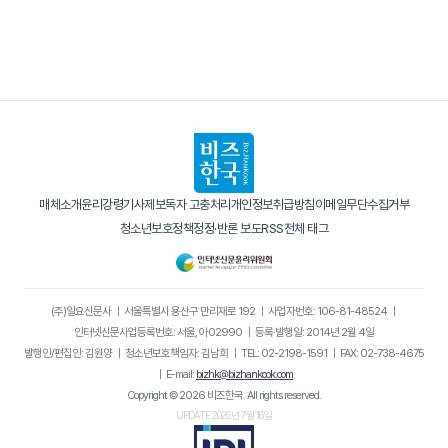
매체소개
윤리강령
기사제보
독자 고충처리
개인정보취급방침
이메일무단수집거부
청소년보호정책
정정·반론 보도
RSS
전체 태그
(주)일요신문사
｜
서울특별시 용산구 만리재로 192
｜
사업자번호: 106-81-48524
｜
인터넷신문사업등록번호: 서울, 아02990
｜
등록·발행일: 2014년 2월 4일
발행인/편집인: 김원양
｜
청소년보호책임자: 김남희
｜
TEL: 02-2198-1591
｜
FAX: 02-738-4675
｜
E-mail:
bizhk@bizhankook.com
Copyright © 2026 비즈한국. All rights reserved.
UPDATE 2026년 7월 16일