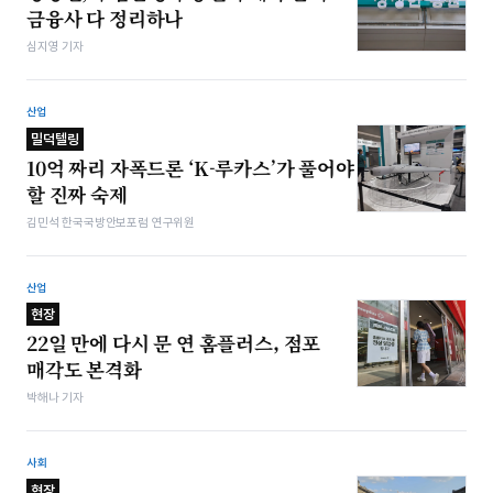
금융사 다 정리하나
심지영 기자
산업
밀덕텔링
10억 짜리 자폭드론 ‘K-루카스’가 풀어야
할 진짜 숙제
김민석 한국국방안보포럼 연구위원
산업
현장
22일 만에 다시 문 연 홈플러스, 점포
매각도 본격화
박해나 기자
사회
현장