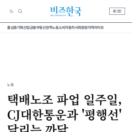
로그인
홈
심층기획
산업
금융
부동산
정책
노동
소비
자동차
사회
환경
지역
라이프
노동
택배노조 파업 일주일,
CJ대한통운과 '평행선'
달리는 까닭