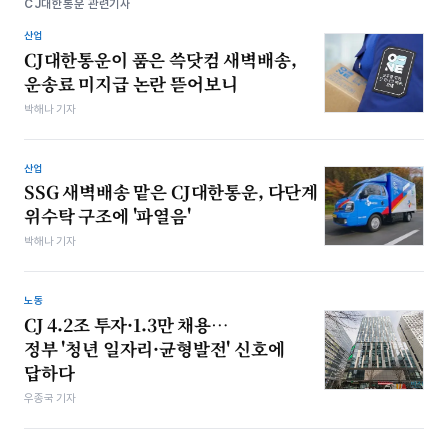
CJ대한통운 관련기사
산업
CJ대한통운이 품은 쓱닷컴 새벽배송,
운송료 미지급 논란 뜯어보니
박해나 기자
산업
SSG 새벽배송 맡은 CJ대한통운, 다단계
위수탁 구조에 '파열음'
박해나 기자
노동
CJ 4.2조 투자·1.3만 채용…
정부 '청년 일자리·균형발전' 신호에
답하다
우종국 기자