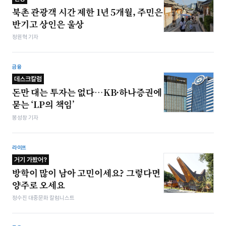
북촌 관광객 시간 제한 1년 5개월, 주민은
반기고 상인은 울상
정원혁 기자
금융
데스크칼럼
돈만 대는 투자는 없다…KB·하나증권에
묻는 ‘LP의 책임’
봉성창 기자
라이프
거기 가봤어?
방학이 많이 남아 고민이세요? 그렇다면
양주로 오세요
정수진 대중문화 칼럼니스트