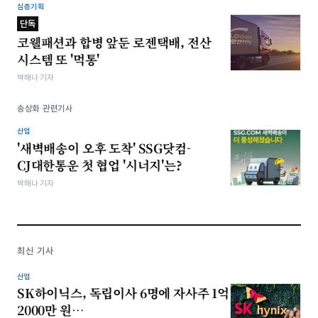
심층기획
단독
코웰패션과 합병 앞둔 로젠택배, 전산
시스템 또 '먹통'
박해나 기자
송상화 관련기사
산업
'새벽배송이 오후 도착' SSG닷컴-
CJ대한통운 첫 협업 '시너지'는?
박해나 기자
최신 기사
산업
SK하이닉스, 독립이사 6명에 자사주 1억
2000만 원…