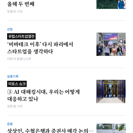
올해 두 번째
우종국 기자
산업
유럽스타트업열전
‘비바테크 이후’ 다시 파리에서
스타트업을 생각하다
이은서 칼럼니스트
심층기획
미토스 쇼크
③ AI 대해킹시대, 우리는 어떻게
대응하고 있나
강은경 기자
금융
상상인, 수협은행과 증권사 매각 논의…