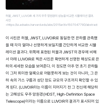
허블, JWST, LUVOIR 세 가지 우주 망원경의 성능을 비교한 시뮬레이션 결과.
사진
=https://ui.adsabs.harvard.edu/abs/2015arXiv150704779D/abstract
이 사진은 허블, JWST, LUVOIR로 동일한 먼 은하를 관측했
을 때 각각 얼마나 선명하게 보일지를 간단하게 비교한 시뮬
레이션 결과다. 위쪽에 표현된 허블과 JWST의 경우에 비해
서 아래 LUVOIR로 찍은 사진은 확연하게 선명한 해상도로 은
하의 세세한 모습을 보여준다. 이 정도면 아주 먼 초기 은하들
이 그저 희미한 얼룩으로 어렴풋하게 보는 것이 아니라, 그 은
하 속의 가스 구름과 성단 정도 규모의 구조까지 확인할 수 있
게 된다. (LUVOIR라는 이름이 지어지기 전 그 전신에 해당하
는 고해상도 우주 망원경(HDST, High-Definition Space
Telescope)이라는 이름으로 LUVOIR의 결과가 표시되어 있