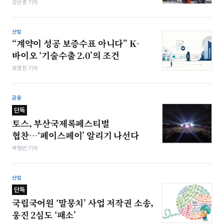
강은경 기자
산업
“계약이 성공 보증수표 아니다” K-
바이오 ‘기술수출 2.0’의 조건
최영찬 기자
금융
단독
토스, 부산국제록페스티벌
협찬…‘페이스페이’ 알리기 나선다
박형민 기자
산업
단독
국립국어원 ‘말뭉치’ 사업 저작권 소송,
웅진 2심도 ‘패소’