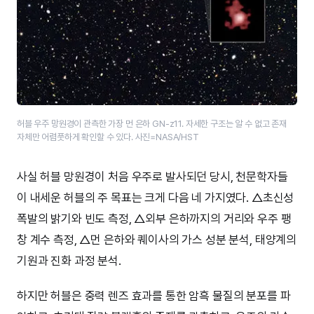
허블 우주 망원경이 관측한 가장 먼 은하 GN-z11. 자세한 구조는 알 수 없고 존재
자체만 어렴풋하게 확인할 수 있다. 사진=NASA/HST
사실 허블 망원경이 처음 우주로 발사되던 당시, 천문학자들
이 내세운 허블의 주 목표는 크게 다음 네 가지였다. △초신성
폭발의 밝기와 빈도 측정, △외부 은하까지의 거리와 우주 팽
창 계수 측정, △먼 은하와 퀘이사의 가스 성분 분석, 태양계의
기원과 진화 과정 분석.
하지만 허블은 중력 렌즈 효과를 통한 암흑 물질의 분포를 파