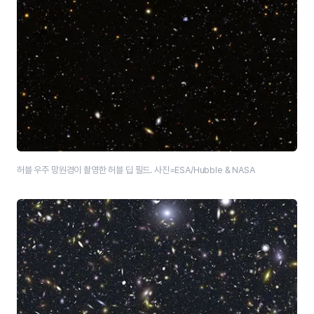
허블 우주 망원경이 촬영한 허블 딥 필드. 사진=ESA/Hubble & NASA