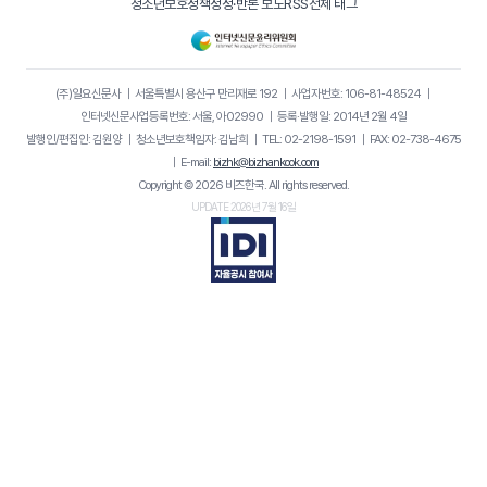
청소년보호정책
정정·반론 보도
RSS
전체 태그
(주)일요신문사
｜
서울특별시 용산구 만리재로 192
｜
사업자번호: 106-81-48524
｜
인터넷신문사업등록번호: 서울, 아02990
｜
등록·발행일: 2014년 2월 4일
발행인/편집인: 김원양
｜
청소년보호책임자: 김남희
｜
TEL: 02-2198-1591
｜
FAX: 02-738-4675
｜
E-mail:
bizhk@bizhankook.com
Copyright © 2026 비즈한국. All rights reserved.
UPDATE 2026년 7월 16일