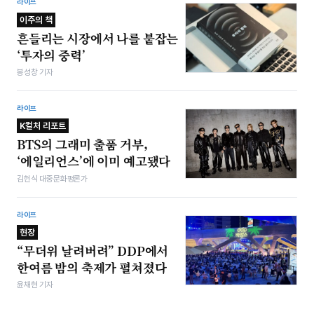
라이프
이주의 책
흔들리는 시장에서 나를 붙잡는
‘투자의 중력’
봉성창 기자
라이프
K컬처 리포트
BTS의 그래미 출품 거부,
‘에일리언스’에 이미 예고됐다
김헌식 대중문화평론가
라이프
현장
“무더위 날려버려” DDP에서
한여름 밤의 축제가 펼쳐졌다
윤채현 기자