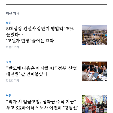
최신 기사
산업
5대 상장 건설사 상반기 영업익 25%
늘었다…
‘고원가 현장’ 줄어든 효과
차형조 기자
정책
“반도체 다음은 피지컬 AI” 정부 ‘산업
대전환’ 팔 걷어붙였다
김민호 기자
노동
“적자 시 임금조정, 성과급 주식 지급”
두고 SK하이닉스 노사 여전히 ‘평행선’