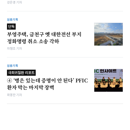
강은경 기자
심층기획
단독
부영주택, 금천구 옛 대한전선 부지
정화명령 취소 소송 각하
차형조 기자
심층기획
극희귀질환 리포트
④ ‘병은 있는데 증명이 안 된다’ PFIC
환자 막는 마지막 장벽
최영찬 기자