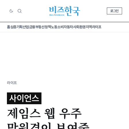
로그인
홈
심층기획
산업
금융
부동산
정책
노동
소비
자동차
사회
환경
지역
라이프
라이프
사이언스
제임스 웹 우주
망원경이 보여줄