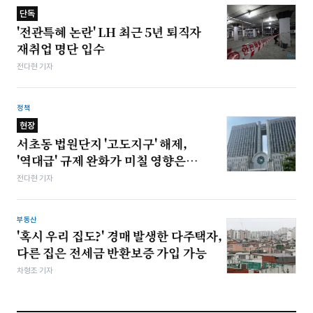
단독
'전관특혜 논란' LH 최근 5년 퇴직자
재취업 명단 입수
전다현 기자
정책
현장
서초동 법원단지 '고도지구' 해제,
'역대급' 규제 완화가 미칠 영향은…
전다현 기자
부동산
'혹시 우리 집도?' 경매 발생한 다주택자,
다른 집은 전세금 반환보증 가입 가능
차형조 기자