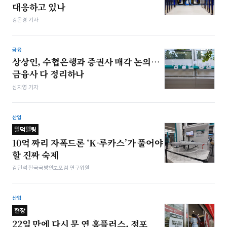
대응하고 있나
강은경 기자
금융
상상인, 수협은행과 증권사 매각 논의…
금융사 다 정리하나
심지영 기자
산업
밀덕텔링
10억 짜리 자폭드론 ‘K-루카스’가 풀어야
할 진짜 숙제
김민석 한국국방안보포럼 연구위원
산업
현장
22일 만에 다시 문 연 홈플러스, 점포