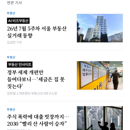
연관 기사
부동산
AI 비즈부동산
26년 7월 5주차 서울 부동산
실거래 동향
김상연 기자
부동산
부동산 인사이트
정부 세제 개편안
들여다보니…‘세금은 집 못
짓는다’
김학렬 스마트튜브 부동산조사연구소장
부동산
주식 폭락에 대출 빗장까지…
2030 “빨리 산 사람이 승자”