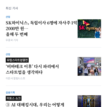
최신 기사
산업
SK하이닉스, 독립이사 6명에 자사주 1억
2000만 원…
올해 두 번째
우종국 기자
산업
유럽스타트업열전
‘비바테크 이후’ 다시 파리에서
스타트업을 생각하다
이은서 칼럼니스트
심층기획
미토스 쇼크
③ AI 대해킹시대, 우리는 어떻게