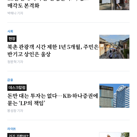
매각도 본격화
박해나 기자
사회
현장
북촌 관광객 시간 제한 1년 5개월, 주민은
반기고 상인은 울상
정원혁 기자
금융
데스크칼럼
돈만 대는 투자는 없다…KB·하나증권에
묻는 ‘LP의 책임’
봉성창 기자
라이프
거기 가봤어?