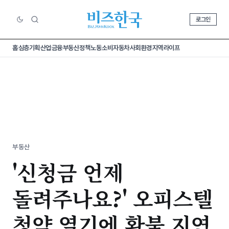
로그인
홈
심층기획
산업
금융
부동산
정책
노동
소비
자동차
사회
환경
지역
라이프
부동산
'신청금 언제
돌려주나요?' 오피스텔
청약 열기에 환불 지연