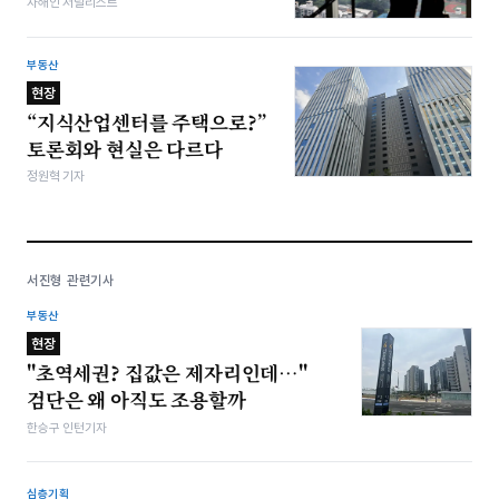
차해인 저널리스트
부동산
현장
“지식산업센터를 주택으로?”
토론회와 현실은 다르다
정원혁 기자
서진형 관련기사
부동산
현장
"초역세권? 집값은 제자리인데…"
검단은 왜 아직도 조용할까
한승구 인턴기자
심층기획