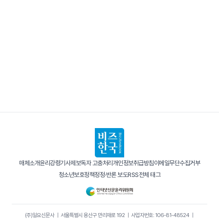
매체소개
윤리강령
기사제보
독자 고충처리
개인정보취급방침
이메일무단수집거부
청소년보호정책
정정·반론 보도
RSS
전체 태그
(주)일요신문사
｜
서울특별시 용산구 만리재로 192
｜
사업자번호: 106-81-48524
｜