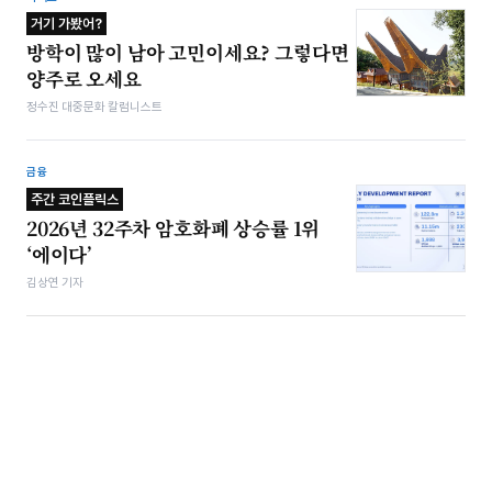
거기 가봤어?
방학이 많이 남아 고민이세요? 그렇다면
양주로 오세요
정수진 대중문화 칼럼니스트
금융
주간 코인플릭스
2026년 32주차 암호화폐 상승률 1위
‘에이다’
김상연 기자