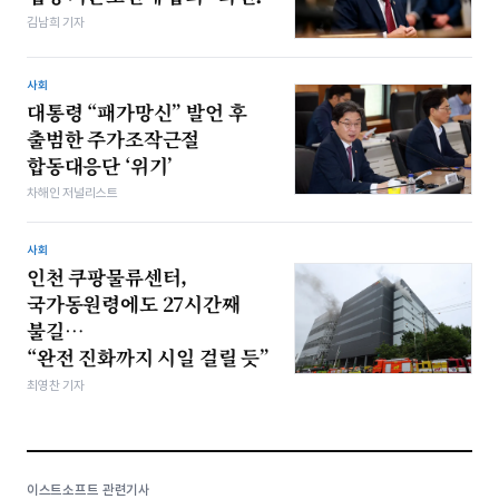
김남희 기자
사회
대통령 “패가망신” 발언 후
출범한 주가조작근절
합동대응단 ‘위기’
차해인 저널리스트
사회
인천 쿠팡물류센터,
국가동원령에도 27시간째
불길…
“완전 진화까지 시일 걸릴 듯”
최영찬 기자
이스트소프트 관련기사