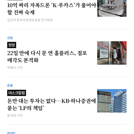
10억 짜리 자폭드론 ‘K-루카스’가 풀어야
할 진짜 숙제
김민석 한국국방안보포럼 연구위원
산업
현장
22일 만에 다시 문 연 홈플러스, 점포
매각도 본격화
박해나 기자
금융
데스크칼럼
돈만 대는 투자는 없다…KB·하나증권에
묻는 ‘LP의 책임’
봉성창 기자
라이프