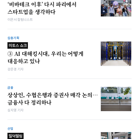
‘비바테크 이후’ 다시 파리에서
스타트업을 생각하다
이은서 칼럼니스트
심층기획
미토스 쇼크
③ AI 대해킹시대, 우리는 어떻게
대응하고 있나
강은경 기자
금융
상상인, 수협은행과 증권사 매각 논의…
금융사 다 정리하나
심지영 기자
산업
밀덕텔링