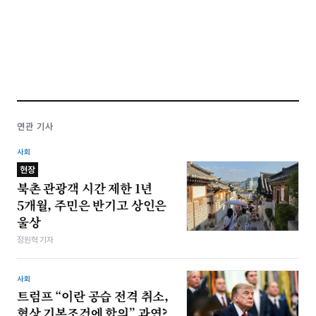
연관 기사
사회
현장
북촌 관광객 시간 제한 1년
5개월, 주민은 반기고 상인은
울상
정원혁 기자
사회
트럼프 “이란 공습 전격 취소,
협상 기본조건에 합의” 과연?