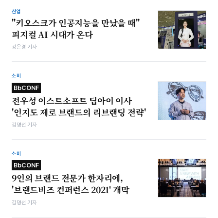
산업
"키오스크가 인공지능을 만났을 때"
피지컬 AI 시대가 온다
강은경 기자
소비
BbCONF
전우성 이스트소프트 딥아이 이사
'인지도 제로 브랜드의 리브랜딩 전략'
김명선 기자
소비
BbCONF
9인의 브랜드 전문가 한자리에,
'브랜드비즈 컨퍼런스 2021' 개막
김명선 기자