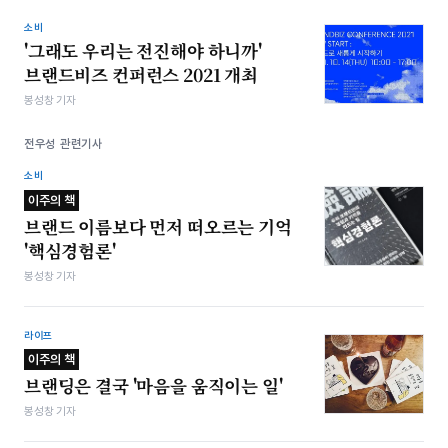
소비
'그래도 우리는 전진해야 하니까'
브랜드비즈 컨퍼런스 2021 개최
봉성창 기자
전우성 관련기사
소비
이주의 책
브랜드 이름보다 먼저 떠오르는 기억
'핵심경험론'
봉성창 기자
라이프
이주의 책
브랜딩은 결국 '마음을 움직이는 일'
봉성창 기자