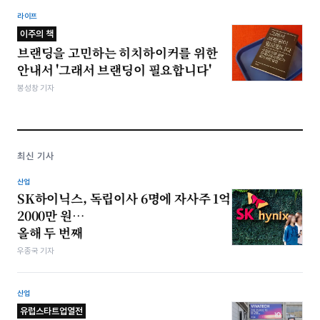
라이프
이주의 책
브랜딩을 고민하는 히치하이커를 위한
안내서 '그래서 브랜딩이 필요합니다'
봉성창 기자
최신 기사
산업
SK하이닉스, 독립이사 6명에 자사주 1억
2000만 원…
올해 두 번째
우종국 기자
산업
유럽스타트업열전