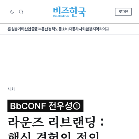
로그인
홈
심층기획
산업
금융
부동산
정책
노동
소비
자동차
사회
환경
지역
라이프
사회
BbCONF 전우성①
라운즈 리브랜딩 :
핵심 경험의 정의