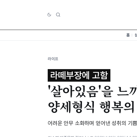
홈
라이프
라떼부장에 고함
'살아있음'을 느
양세형식 행복의
어려운 안무 소화하며 얻어낸 성취의 기