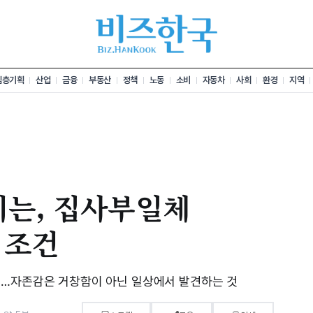
심층기획
산업
금융
부동산
정책
노동
소비
자동차
사회
환경
지역
끼는, 집사부일체
 조건
쁨…자존감은 거창함이 아닌 일상에서 발견하는 것