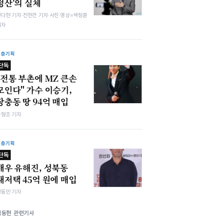
정산'의 실체
전다현 기자·전현건 기자·사진·영상=박정훈
기자
심층기획
단독
"전통 부촌에 MZ 큰손
모인다" 가수 이승기,
장충동 땅 94억 매입
차형조 기자
심층기획
단독
배우 유해진, 성북동
대저택 45억 원에 매입
정동민 기자
김동현 관련기사