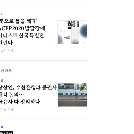
라이프
'붓으로 틀을 깨다'
ACEP2020 발달장애
아티스트 한국특별전
열린다
김남희 기자
최신 기사
금융
상상인, 수협은행과 증권사
매각 논의…
금융사 다 정리하나
심지영 기자
산업