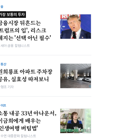
금융
가장 보통의 투자
금융시장 뒤흔드는
'트럼프의 입', 리스크
헤지는 '선택 아닌 필수'
김세아 금융 칼럼니스트
부동산
원희룡표 아파트 주차장
공유, 실효성 따져보니
차형조 기자
라이프
소통 내공 33년 아나운서,
이금희에게 배우는
'인생여행 버팀법'
김수연 대중문화 칼럼니스트