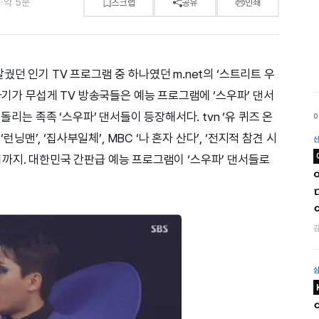
9
·
약 5분
스크랩
공유
인쇄
궜던 인기 TV 프로그램 중 하나였던 m.net의 ‘스트리트 우
끝나기가 무섭게 TV 방송국들은 예능 프로그램에 ‘스우파’ 댄서
돌리는 족족 ‘스우파’ 댄서들이 등장해서다. tvn ‘유 퀴즈 온
런닝맨’, ‘집사부일체’, MBC ‘나 혼자 산다’, ‘전지적 참견 시
이르기까지. 대한민국 간판급 예능 프로그램이 ‘스우파’ 댄서들로