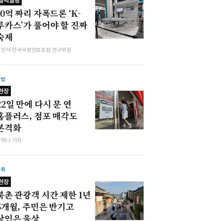
밀덕텔링
10억 짜리 자폭드론 ‘K-
루카스’가 풀어야 할 진짜
숙제
김민석 한국국방안보포럼 연구위원
산업
현장
22일 만에 다시 문 연
홈플러스, 점포 매각도
본격화
박해나 기자
사회
현장
북촌 관광객 시간 제한 1년
5개월, 주민은 반기고
상인은 울상