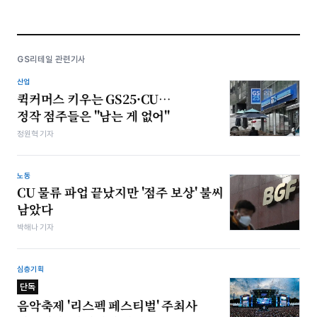
GS리테일 관련기사
산업
퀵커머스 키우는 GS25·CU…
정작 점주들은 "남는 게 없어"
정원혁 기자
노동
CU 물류 파업 끝났지만 '점주 보상' 불씨
남았다
박해나 기자
심층기획
단독
음악축제 '리스펙 페스티벌' 주최사