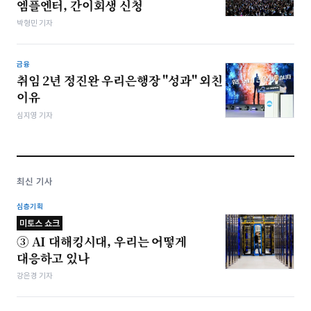
엠플엔터, 간이회생 신청
박형민 기자
금융
취임 2년 정진완 우리은행장 "성과" 외친
이유
심지영 기자
최신 기사
심층기획
미토스 쇼크
③ AI 대해킹시대, 우리는 어떻게
대응하고 있나
강은경 기자