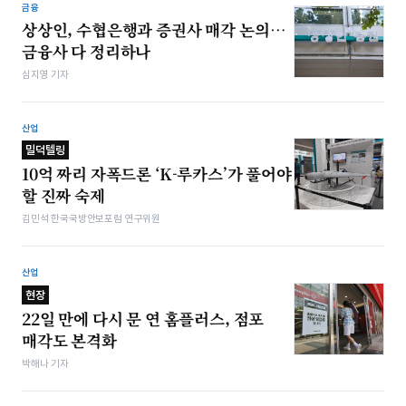
금융
상상인, 수협은행과 증권사 매각 논의…
금융사 다 정리하나
심지영 기자
산업
밀덕텔링
10억 짜리 자폭드론 ‘K-루카스’가 풀어야
할 진짜 숙제
김민석 한국국방안보포럼 연구위원
산업
현장
22일 만에 다시 문 연 홈플러스, 점포
매각도 본격화
박해나 기자