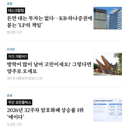
금융
데스크칼럼
돈만 대는 투자는 없다…KB·하나증권에
묻는 ‘LP의 책임’
봉성창 기자
라이프
거기 가봤어?
방학이 많이 남아 고민이세요? 그렇다면
양주로 오세요
정수진 대중문화 칼럼니스트
금융
주간 코인플릭스
2026년 32주차 암호화폐 상승률 1위
‘에이다’
김상연 기자