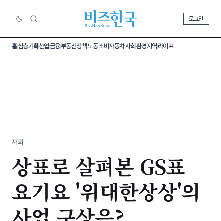
로그인
홈
심층기획
산업
금융
부동산
정책
노동
소비
자동차
사회
환경
지역
라이프
사회
상표로 살펴본 GS표
요기요 '위대한상상'의
사업 구상은?