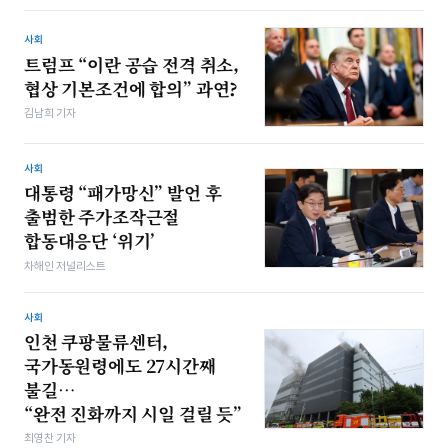
사회
트럼프 “이란 공습 전격 취소,
협상 기본조건에 합의” 과연?
김남희 기자
사회
대통령 “패가망신” 발언 후
출범한 주가조작근절
합동대응단 ‘위기’
차해인 저널리스트
사회
인천 쿠팡물류센터,
국가동원령에도 27시간째
불길…
“완전 진화까지 시일 걸릴 듯”
최영찬 기자