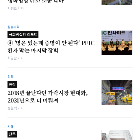
정화명령 취소 소송 각하
차형조 기자
심층기획
극희귀질환 리포트
④ ‘병은 있는데 증명이 안 된다’ PFIC
환자 막는 마지막 장벽
최영찬 기자
정책
현장
2018년 끝난다던 가락시장 현대화,
2031년으로 더 미뤄져
정원혁 기자
지역
단독