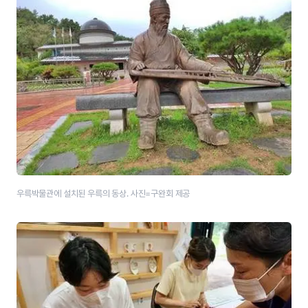
우륵박물관에 설치된 우륵의 동상. 사진=구완회 제공