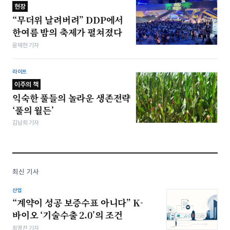
현장
“무더위 날려버려” DDP에서
한여름 밤의 축제가 펼쳐졌다
윤채현 기자
라이프
이주의 책
익숙한 풀들의 놀라운 생존전략
‘풀의 월든’
김남희 기자
최신 기사
산업
“계약이 성공 보증수표 아니다” K-
바이오 ‘기술수출 2.0’의 조건
최영찬 기자