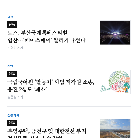
금융
단독
토스, 부산국제록페스티벌
협찬…‘페이스페이’ 알리기 나선다
박형민 기자
산업
단독
국립국어원 ‘말뭉치’ 사업 저작권 소송,
웅진 2심도 ‘패소’
강은경 기자
심층기획
단독
부영주택, 금천구 옛 대한전선 부지