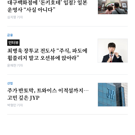
대구백화점에 ‘돈키호테’ 입점? 일본
운영사 “사실 아니다”
심지영 기자
금융
인터뷰
최병욱 장투교 전도사 “주식, 파도에
휩쓸리지 말고 오션뷰에 앉아라”
윤채현 기자
산업
주가 반토막, 트와이스 이적설까지…
고민 깊은 JYP
박형민 기자