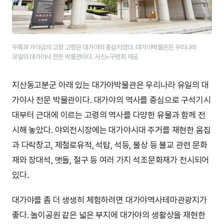
우륵과 가야금의 고장 고령은 대가야의 중심지였다. 대가야박물관은 우리나라
유일의 대가야사 전문 박물관이다. 사진=구완회 제공
지산동고분군 아래 있는 대가야박물관은 우리나라 유일의 대
가야사 전문 박물관이다. 대가야의 역사를 중심으로 구석기시
대부터 근대에 이르는 고령의 역사를 다양한 유물과 함께 전
시해 놓았다. 야외전시장에는 대가야시대 주거를 재현한 움집
과 다락창고, 제철로유적, 석탑, 석등, 불상 등 불교 관련 문화
재와 장대석, 맷돌, 절구 등 여러 가지 석조문화재가 전시되어
있다.
대가야를 좀 더 생생히 체험하려면 대가야역사테마관광지가
좋다. 놀이공원 같은 넓은 부지에 대가야의 생활상을 재현한