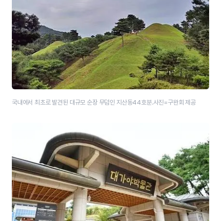
국내에서 최초로 발견된 대규모 순장 무덤인 지산동44호분.사진=구완회 제공