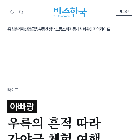
로그인
홈
심층기획
산업
금융
부동산
정책
노동
소비
자동차
사회
환경
지역
라이프
라이프
아빠랑
우륵의 흔적 따라
가야금 체험 여행,