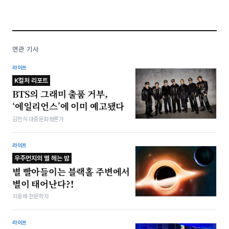
연관 기사
라이프
K컬처 리포트
BTS의 그래미 출품 거부,
‘에일리언스’에 이미 예고됐다
김헌식 대중문화평론가
라이프
우주먼지의 별 헤는 밤
별 빨아들이는 블랙홀 주변에서
별이 태어난다?!
지웅배 천문학자
라이프