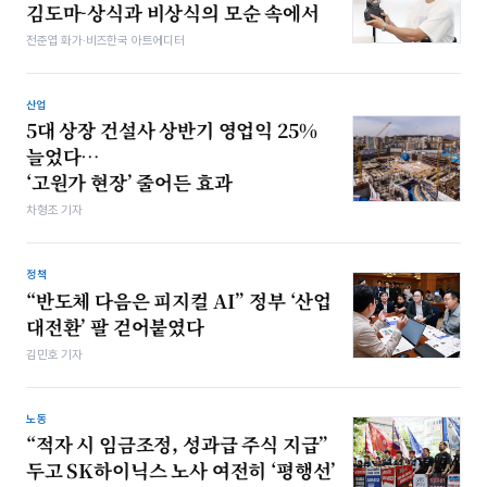
김도마-상식과 비상식의 모순 속에서
전준엽 화가·비즈한국 아트에디터
산업
5대 상장 건설사 상반기 영업익 25%
늘었다…
‘고원가 현장’ 줄어든 효과
차형조 기자
정책
“반도체 다음은 피지컬 AI” 정부 ‘산업
대전환’ 팔 걷어붙였다
김민호 기자
노동
“적자 시 임금조정, 성과급 주식 지급”
두고 SK하이닉스 노사 여전히 ‘평행선’