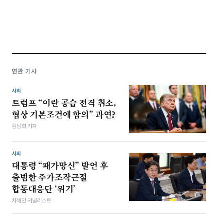
연관 기사
사회
트럼프 “이란 공습 전격 취소,
협상 기본조건에 합의” 과연?
김남희 기자
사회
대통령 “패가망신” 발언 후
출범한 주가조작근절
합동대응단 ‘위기’
차해인 저널리스트