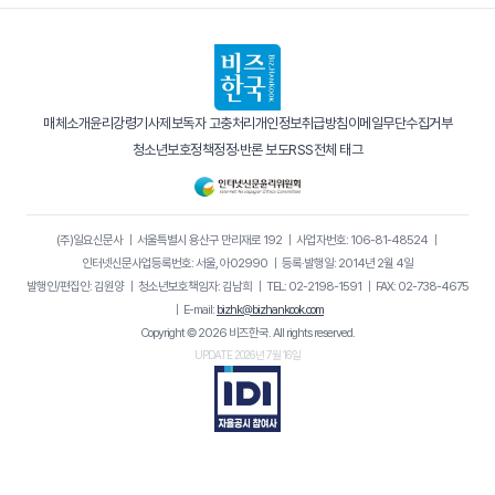
매체소개
윤리강령
기사제보
독자 고충처리
개인정보취급방침
이메일무단수집거부
청소년보호정책
정정·반론 보도
RSS
전체 태그
(주)일요신문사
｜
서울특별시 용산구 만리재로 192
｜
사업자번호: 106-81-48524
｜
인터넷신문사업등록번호: 서울, 아02990
｜
등록·발행일: 2014년 2월 4일
발행인/편집인: 김원양
｜
청소년보호책임자: 김남희
｜
TEL: 02-2198-1591
｜
FAX: 02-738-4675
｜
E-mail:
bizhk@bizhankook.com
Copyright © 2026 비즈한국. All rights reserved.
UPDATE 2026년 7월 16일