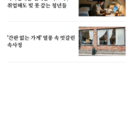
취업해도 빚 못 갚는 청년들
'간판 없는 가게' 열풍 속 엇갈린
속사정