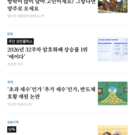
방학이 많이 남아 고민이세요? 그렇다면
양주로 오세요
정수진 대중문화 칼럼니스트
금융
주간 코인플릭스
2026년 32주차 암호화폐 상승률 1위
‘에이다’
김상연 기자
정책
‘초과 세수’인가 ‘추가 세수’인가, 반도체
호황 재원 논란
이승현 저널리스트
심층기획
단독