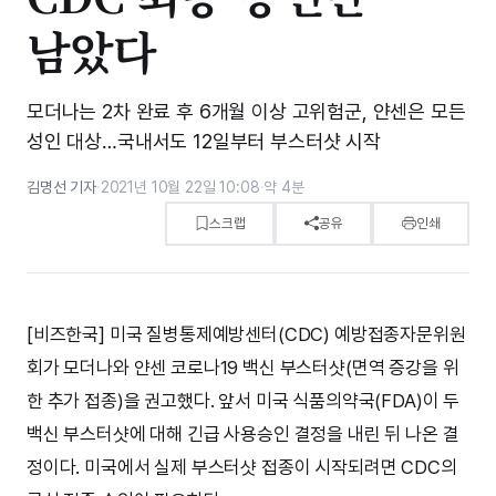
남았다
모더나는 2차 완료 후 6개월 이상 고위험군, 얀센은 모든
성인 대상…국내서도 12일부터 부스터샷 시작
김명선 기자
·
2021년 10월 22일 10:08
·
약 4분
스크랩
공유
인쇄
[비즈한국] 미국 질병통제예방센터(CDC) 예방접종자문위원
회가 모더나와 얀센 코로나19 백신 부스터샷(면역 증강을 위
한 추가 접종)을 권고했다. 앞서 미국 식품의약국(FDA)이 두
백신 부스터샷에 대해 긴급 사용승인 결정을 내린 뒤 나온 결
정이다. 미국에서 실제 부스터샷 접종이 시작되려면 CDC의