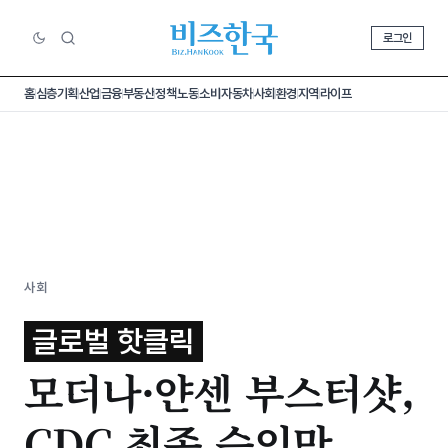
로그인
홈
심층기획
산업
금융
부동산
정책
노동
소비
자동차
사회
환경
지역
라이프
사회
글로벌 핫클릭
모더나·얀센 부스터샷,
CDC 최종 승인만