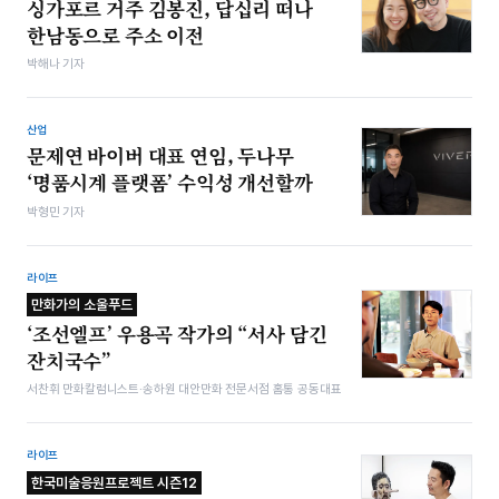
싱가포르 거주 김봉진, 답십리 떠나
한남동으로 주소 이전
박해나 기자
산업
문제연 바이버 대표 연임, 두나무
‘명품시계 플랫폼’ 수익성 개선할까
박형민 기자
라이프
만화가의 소울푸드
‘조선엘프’ 우용곡 작가의 “서사 담긴
잔치국수”
서찬휘 만화칼럼니스트·송하원 대안만화 전문서점 홈통 공동대표
라이프
한국미술응원프로젝트 시즌12