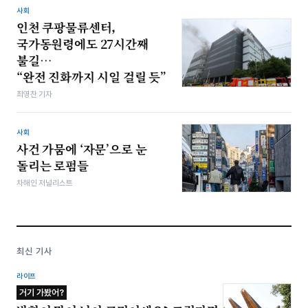
사회
인천 쿠팡물류센터,
국가동원령에도 27시간째
불길…
“완전 진화까지 시일 걸릴 듯”
최영찬 기자
사회
사건 가뭄에 ‘자문’으로 눈
돌리는 로펌들
차해인 저널리스트
최신 기사
라이프
거기 가봤어?