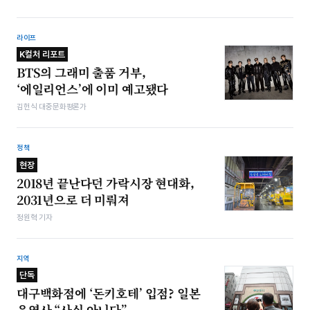
라이프
K컬처 리포트
BTS의 그래미 출품 거부,
‘에일리언스’에 이미 예고됐다
김헌식 대중문화평론가
정책
현장
2018년 끝난다던 가락시장 현대화,
2031년으로 더 미뤄져
정원혁 기자
지역
단독
대구백화점에 ‘돈키호테’ 입점? 일본
운영사 “사실 아니다”