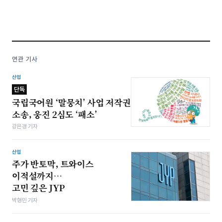
연관 기사
산업
단독
국립국어원 ‘말뭉치’ 사업 저작권
소송, 웅진 2심도 ‘패소’
강은경 기자
산업
주가 반토막, 트와이스
이적설까지…
고민 깊은 JYP
박형민 기자