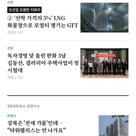
산업
조선업 조용한 지배자
② ‘선박 가격의 5%’ LNG
화물창으로 로열티 챙기는 GTT
김민호 기자
산업
독자경영 닻 올린 한화 3남
김동선, 갤러리아 주택사업이 첫
시험대
박해나 기자
SK네트웍스 관련기사
부동산
강북은 '전세 가뭄'인데…
"타워팰리스는 안 나가요"