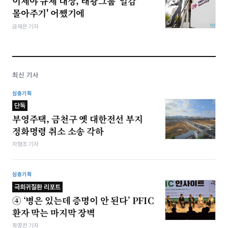
이제야 규제 대상, 태광그룹 '일감
몰아주기' 어쨌기에
금재은 기자
최신 기사
심층기획
단독
부영주택, 금천구 옛 대한전선 부지
정화명령 취소 소송 각하
차형조 기자
심층기획
극희귀질환 리포트
④ ‘병은 있는데 증명이 안 된다’ PFIC
환자 막는 마지막 장벽
최영찬 기자