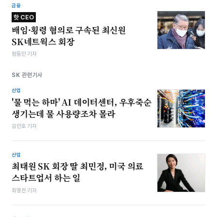
금융
핫 CEO
배임·횡령 혐의로 구속된 최신원
SK네트웍스 회장
정동민 기자
SK 관련기사
산업
'물 먹는 하마' AI 데이터센터, 우후죽순
생기는데 물 사용량조차 몰라
김민호 기자
산업
최태원 SK 회장 딸 최민정, 미국 의료
스타트업서 하는 일
최영찬 기자