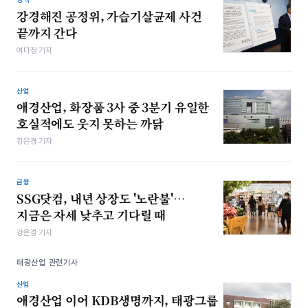
강경해진 공정위, 가습기살균제 사건
끝까지 간다
여다정 기자
산업
애경산업, 화장품 3사 중 3분기 유일한
호실적에도 웃지 못하는 까닭
강은경 기자
금융
SSG닷컴, 내년 상장도 '노란불'…
지금은 자세 낮추고 기다릴 때
강은경 기자
태광산업 관련기사
산업
애경산업 이어 KDB생명까지, 태광그룹