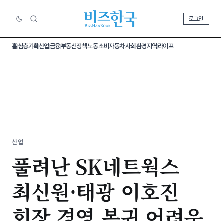
로그인
홈
심층기획
산업
금융
부동산
정책
노동
소비
자동차
사회
환경
지역
라이프
산업
풀려난 SK네트웍스
최신원·태광 이호진
회장 경영 복귀 어려운