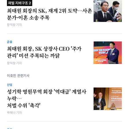
재벌 지배구조 2
최태원 회장의 SK, 재계 2위 도약…사촌
분가·이혼 소송 주목
장익창 기자
금융
최태원 회장, SK 상장사 CEO '주가
관리' 미션 주목되는 까닭
장익창 기자
이호진 관련기사
산업
성기학 영원무역 회장 '역대급' 계열사
누락…
처벌 수위 '촉각'
박해나 기자