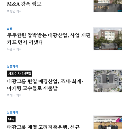
M&A 광폭 행보
박형민 기자
금융
주주환원 압박받는 태광산업, 사업 재편
카드 먼저 꺼냈다
우종국 기자
심층기획
사외이사 라인업
태광그룹 편입 애경산업, 조세·회계·
마케팅 교수들로 새출발
박해나 기자
심층기획
단독
태광그룹 계열 고려저축은행, 신규