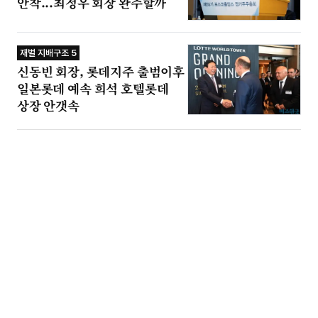
안착...최정우 회장 완주할까
재벌 지배구조 5
신동빈 회장, 롯데지주 출범이후
일본롯데 예속 희석 호텔롯데
상장 안갯속